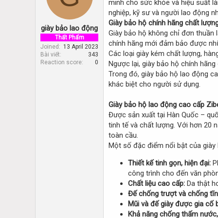
minh cho sức khỏe và hiệu suất làm
d
d
s
a
nghiệp, kỹ sư và người lao động nh
t
t
Giày bảo hộ chính hãng chất lượng
giày bảo lao động
a
e
Giày bảo hộ không chỉ đơn thuần l
r
Thất Phẩm
chính hãng mới đảm bảo được nhữn
t
Joined
13 April 2023
Các loại giày kém chất lượng, hàng
Bài viết
343
e
Reaction score
0
Ngược lại, giày bảo hộ chính hãn
r
Trong đó, giày bảo hộ lao động ca
khác biệt cho người sử dụng.
Giày bảo hộ lao động cao cấp Zib
Được sản xuất tại Hàn Quốc – quốc
tinh tế và chất lượng. Với hơn 20 
toàn cầu.
Một số đặc điểm nổi bật của giày
Thiết kế tinh gọn, hiện đại:
Ph
công trình cho đến văn phòn
Chất liệu cao cấp:
Da thật ho
Đế chống trượt và chống tĩn
Mũi và đế giày được gia cố
Khả năng chống thấm nước,