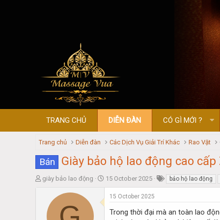
TRANG CHỦ
DIỄN ĐÀN
CÓ GÌ MỚI ?
Trang chủ
Diễn đàn
Các Dịch Vụ Giải Trí Khác
Rao Vặt
Giày bảo hộ lao động cao cấp
Bán
T
S
giày bảo lao động
15 October 2025
bảo hộ lao động
h
t
r
a
15 October 2025
G
e
r
Trong thời đại mà an toàn lao độn
a
t