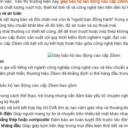
 việc. Trên thị trường hiện nay,
giày bảo hộ lao động cao cấp Ziben
ờ chất lượng vượt trội, thiết kế tinh tế và công nghệ tiên tiến đến từ
 và an toàn
à vật dụng bảo vệ đôi chân mà còn là “người bạn đồng hành” trong suố
g tiêu chuẩn khắt khe về độ bền, độ an toàn và sự thoải mái.
 nhái thường có thiết kế cứng, đế dễ trơn trượt hoặc mũi thép không
g cao cấp được sản xuất với quy trình kiểm định nghiêm ngặt, đạt c
o cấp Ziben nổi bật với sự kết hợp hoàn hảo giữa công nghệ hiện đạ
en
 gia nổi tiếng với ngành công nghiệp công nghệ cao và tiêu chuẩn a
năm phát triển, thương hiệu Ziben đã khẳng định vị thế hàng đầu tron
 bảo hộ lao động cao cấp Ziben bao gồm:
ong cách thể thao, trẻ trung nhưng vẫn đảm bảo yếu tố chuyên nghi
g kỹ thuật.
ặc vải lưới kết hợp lớp lót EVA êm ái, tạo cảm giác nhẹ và thoáng khí
h điện:
Giúp người mang tự tin di chuyển trên nhiều bề mặt khác nha
 bằng thép hoặc composite:
Đảm bảo an toàn tuyệt đối trước tác độn
 kháng dầu:
Giúp giày luôn bền đẹp trong mọi điều kiện thời tiết và m