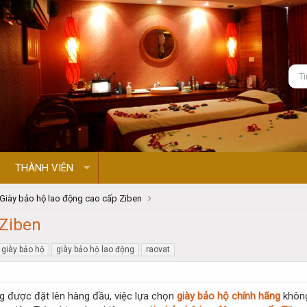
THÀNH VIÊN
Giày bảo hộ lao động cao cấp Ziben
 Ziben
giày bảo hộ
giày bảo hộ lao động
raovat
g được đặt lên hàng đầu, việc lựa chọn
giày bảo hộ chính hãng
không