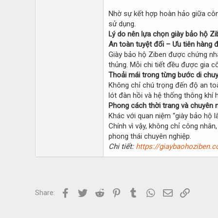
Nhờ sự kết hợp hoàn hảo giữa công 
sử dụng.
Lý do nên lựa chọn giày bảo hộ Zi
An toàn tuyệt đối – Ưu tiên hàng 
Giày bảo hộ Ziben được chứng nhậ
thủng. Mỗi chi tiết đều được gia c
Thoải mái trong từng bước di chu
Không chỉ chú trọng đến độ an toà
lót đàn hồi và hệ thống thông khí
Phong cách thời trang và chuyên 
Khác với quan niệm “giày bảo hộ l
Chính vì vậy, không chỉ công nhân
phong thái chuyên nghiệp.
Chi tiết:
https://giaybaohoziben.c
Facebook
Twitter
Reddit
Pinterest
Tumblr
WhatsApp
Email
Link
Share: