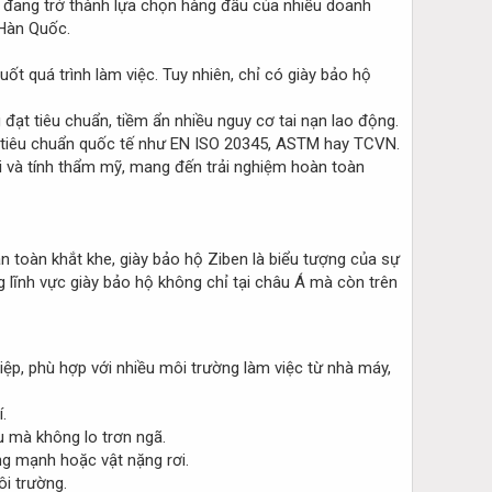
đang trở thành lựa chọn hàng đầu của nhiều doanh
 Hàn Quốc.
t quá trình làm việc. Tuy nhiên, chỉ có giày bảo hộ
 đạt tiêu chuẩn, tiềm ẩn nhiều nguy cơ tai nạn lao động.
ác tiêu chuẩn quốc tế như EN ISO 20345, ASTM hay TCVN.
i và tính thẩm mỹ, mang đến trải nghiệm hoàn toàn
n toàn khắt khe, giày bảo hộ Ziben là biểu tượng của sự
g lĩnh vực giày bảo hộ không chỉ tại châu Á mà còn trên
ệp, phù hợp với nhiều môi trường làm việc từ nhà máy,
.
u mà không lo trơn ngã.
g mạnh hoặc vật nặng rơi.
ôi trường.