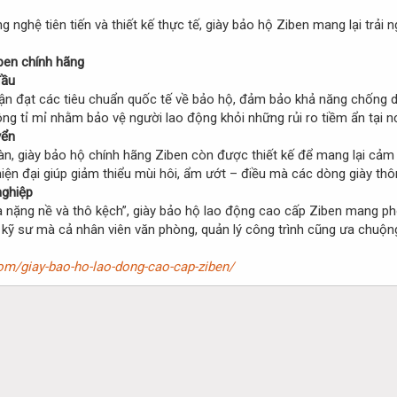
nghệ tiên tiến và thiết kế thực tế, giày bảo hộ Ziben mang lại trải n
ben chính hãng
đầu
n đạt các tiêu chuẩn quốc tế về bảo hộ, đảm bảo khả năng chống d
ông tỉ mỉ nhằm bảo vệ người lao động khỏi những rủi ro tiềm ẩn tại nơ
yển
n, giày bảo hộ chính hãng Ziben còn được thiết kế để mang lại cảm 
 hiện đại giúp giảm thiểu mùi hôi, ẩm ướt – điều mà các dòng giày t
nghiệp
à nặng nề và thô kệch”, giày bảo hộ lao động cao cấp Ziben mang ph
, kỹ sư mà cả nhân viên văn phòng, quản lý công trình cũng ưa chuộ
om/giay-bao-ho-lao-dong-cao-cap-ziben/