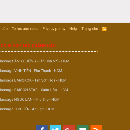
 cáo
Terms and rules
Privacy policy
Help
Trang chủ
R
S
S
ĐƠN VỊ HỢP TÁC QUẢNG CÁO
assage ÁNH DƯƠNG - Tân Sơn Nhì - HCM
assage VINH TIÊN - Phú Thạnh - HCM
assage BANGKOK - Tân Sơn Hòa - HCM
assage SAIGON STAR - Xuân Hòa - HCM
assage NGỌC LAN - Phú Thọ - HCM
assage TÊN LỬA - An Lạc - HCM