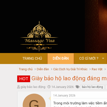
TRANG CHỦ
DIỄN ĐÀN
CÓ GÌ MỚI ?
Trang chủ
Diễn đàn
Các Dịch Vụ Giải Trí Khác
Rao Vặt
Giày bảo hộ lao động đáng 
HOT
T
S
giày bảo lao động
14 January 2026
bảo hộ lao động
h
t
r
a
14 January 2026
G
e
r
Trong môi trường làm việc tiềm ẩn 
a
t