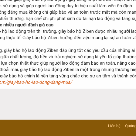
 sử dụng và giúp người lao động duy trì hiệu suất làm việc ổn định.
ộng đáng mua không chỉ giúp bảo vệ an toàn trước mắt mà còn mang lạ
hấn thương, hạn chế chi phí phát sinh do tai nạn lao động và tăng sự
c nhiều người đánh giá cao
 hộ lao động trên thị trường, giày bảo hộ Ziben được nhiều người l
ụng thực tế. Giày bảo hộ Ziben hướng đến việc mang lại sự an toàn và
ng, giày bảo hộ lao động Ziben đáp ứng tốt các yêu cầu của những a
giữa chất lượng, độ bền và trải nghiệm sử dụng là yếu tố giúp thương
lựa chọn thiết thực giúp người lao động đảm bảo an toàn, nâng cao h
thoải mái, giày bảo hộ lao động Ziben là một trong những thương hiệ
giày bảo hộ chính là nền tảng vững chắc cho sự an tâm và thành côn
com/giay-bao-ho-lao-dong-dang-mua/
Liên hệ
Quảng