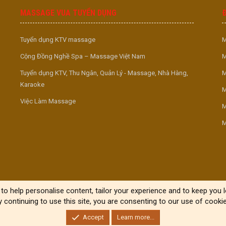
MASSAGE VUA TUYỂN DỤNG
Tuyển dụng KTV massage
M
Cộng Đồng Nghề Spa – Massage Việt Nam
M
Tuyển dụng KTV, Thu Ngân, Quản Lý - Massage, Nhà Hàng,
M
Karaoke
M
Việc Làm Massage
M
M
to help personalise content, tailor your experience and to keep you lo
y continuing to use this site, you are consenting to our use of cookie
Accept
Learn more...