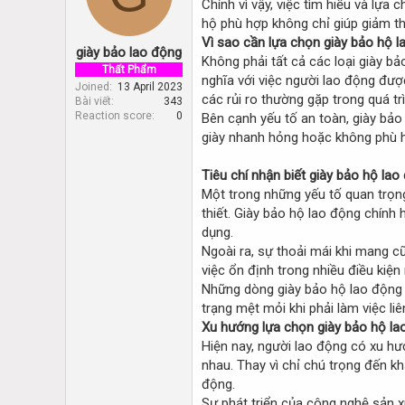
Chính vì vậy, việc tìm hiểu và lựa 
d
d
s
a
hộ phù hợp không chỉ giúp giảm th
t
t
Vì sao cần lựa chọn giày bảo hộ 
giày bảo lao động
a
e
Không phải tất cả các loại giày b
r
Thất Phẩm
nghĩa với việc người lao động đượ
t
Joined
13 April 2023
các rủi ro thường gặp trong quá tr
Bài viết
343
e
Reaction score
0
Bên cạnh yếu tố an toàn, giày bảo
r
giày nhanh hỏng hoặc không phù h
Tiêu chí nhận biết giày bảo hộ la
Một trong những yếu tố quan trọn
thiết. Giày bảo hộ lao động chính
dụng.
Ngoài ra, sự thoải mái khi mang c
việc ổn định trong nhiều điều kiệ
Những dòng giày bảo hộ lao động đ
trạng mệt mỏi khi phải làm việc li
Xu hướng lựa chọn giày bảo hộ la
Hiện nay, người lao động có xu hư
nhau. Thay vì chỉ chú trọng đến 
động.
Sự phát triển của công nghệ sản 