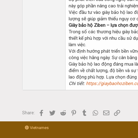
này góp phần nâng cao trải nghiệm
Việc đầu tư vào giày bảo hộ lao đ
lượng sẽ giúp giảm thiểu nguy cơ c
Giày bảo hộ Ziben – lựa chọn đượ
Trong số các thương hiệu giày bảo
thiết kế phù hợp với nhu cầu sử d
làm việc.
Với định hướng phát triển bền vữ
công việc hằng ngày. Sự cân bằng 
Giày bảo hộ lao động đáng mua là 
điểm về chất lượng, độ bền và sự 
lao động phù hợp. Lựa chọn đúng 
Chi tiết:
https://giaybaohoziben.
Facebook
Twitter
Reddit
Pinterest
Tumblr
WhatsApp
Email
Link
Share:
Vietnames