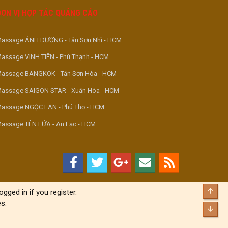
ĐƠN VỊ HỢP TÁC QUẢNG CÁO
assage ÁNH DƯƠNG - Tân Sơn Nhì - HCM
assage VINH TIÊN - Phú Thạnh - HCM
assage BANGKOK - Tân Sơn Hòa - HCM
assage SAIGON STAR - Xuân Hòa - HCM
assage NGỌC LAN - Phú Thọ - HCM
assage TÊN LỬA - An Lạc - HCM
Top
gged in if you register.
s.
Bott