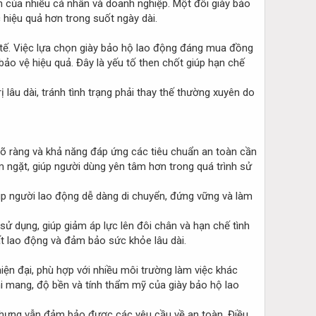
 của nhiều cá nhân và doanh nghiệp. Một đôi giày bảo
 hiệu quả hơn trong suốt ngày dài.
c tế. Việc lựa chọn giày bảo hộ lao động đáng mua đồng
ảo vệ hiệu quả. Đây là yếu tố then chốt giúp hạn chế
lâu dài, tránh tình trạng phải thay thế thường xuyên do
rõ ràng và khả năng đáp ứng các tiêu chuẩn an toàn cần
m ngặt, giúp người dùng yên tâm hơn trong quá trình sử
iúp người lao động dễ dàng di chuyển, đứng vững và làm
ử dụng, giúp giảm áp lực lên đôi chân và hạn chế tình
uất lao động và đảm bảo sức khỏe lâu dài.
iện đại, phù hợp với nhiều môi trường làm việc khác
i mang, độ bền và tính thẩm mỹ của giày bảo hộ lao
 nhưng vẫn đảm bảo được các yêu cầu về an toàn. Điều