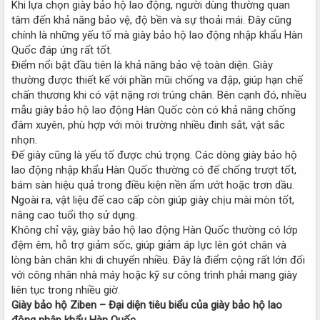
Khi lựa chọn giày bảo hộ lao động, người dùng thường quan
tâm đến khả năng bảo vệ, độ bền và sự thoải mái. Đây cũng
chính là những yếu tố mà giày bảo hộ lao động nhập khẩu Hàn
Quốc đáp ứng rất tốt.
Điểm nổi bật đầu tiên là khả năng bảo vệ toàn diện. Giày
thường được thiết kế với phần mũi chống va đập, giúp hạn chế
chấn thương khi có vật nặng rơi trúng chân. Bên cạnh đó, nhiều
mẫu giày bảo hộ lao động Hàn Quốc còn có khả năng chống
đâm xuyên, phù hợp với môi trường nhiều đinh sắt, vật sắc
nhọn.
Đế giày cũng là yếu tố được chú trọng. Các dòng giày bảo hộ
lao động nhập khẩu Hàn Quốc thường có đế chống trượt tốt,
bám sàn hiệu quả trong điều kiện nền ẩm ướt hoặc trơn dầu.
Ngoài ra, vật liệu đế cao cấp còn giúp giày chịu mài mòn tốt,
nâng cao tuổi thọ sử dụng.
Không chỉ vậy, giày bảo hộ lao động Hàn Quốc thường có lớp
đệm êm, hỗ trợ giảm sốc, giúp giảm áp lực lên gót chân và
lòng bàn chân khi di chuyển nhiều. Đây là điểm cộng rất lớn đối
với công nhân nhà máy hoặc kỹ sư công trình phải mang giày
liên tục trong nhiều giờ.
Giày bảo hộ Ziben – Đại diện tiêu biểu của giày bảo hộ lao
động nhập khẩu Hàn Quốc