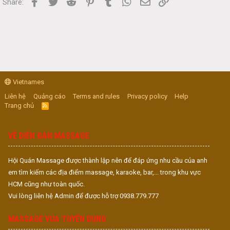
Facebook
Twitter
Reddit
Pinterest
Tumblr
WhatsApp
Email
Link
Share:
Vietnames
Liên hệ
Quảng cáo
Terms and rules
Privacy policy
Help
Trang chủ
R
S
S
VỀ DIỄN ĐÀN MASSAGE
Hội Quán Massage được thành lập nên để đáp ứng nhu cầu của anh
em tìm kiếm các địa điểm massage, karaoke, bar,... trong khu vực
HCM cũng như toàn quốc.
Vui lòng liên hệ Admin để được hỗ trợ 0938.779.777
MASSAGE VUA TUYỂN DỤNG