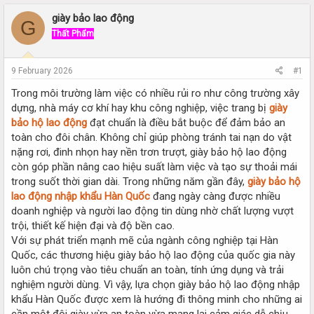
r
a
e
r
giày bảo lao động
G
a
t
Thất Phẩm
d
d
s
a
t
t
9 February 2026
#1
a
e
r
Trong môi trường làm việc có nhiều rủi ro như công trường xây
t
dựng, nhà máy cơ khí hay khu công nghiệp, việc trang bị
giày
e
bảo hộ lao động
đạt chuẩn là điều bắt buộc để đảm bảo an
r
toàn cho đôi chân. Không chỉ giúp phòng tránh tai nạn do vật
nặng rơi, đinh nhọn hay nền trơn trượt, giày bảo hộ lao động
còn góp phần nâng cao hiệu suất làm việc và tạo sự thoải mái
trong suốt thời gian dài. Trong những năm gần đây,
giày bảo hộ
lao động nhập khẩu Hàn Quốc
đang ngày càng được nhiều
doanh nghiệp và người lao động tin dùng nhờ chất lượng vượt
trội, thiết kế hiện đại và độ bền cao.
Với sự phát triển mạnh mẽ của ngành công nghiệp tại Hàn
Quốc, các thương hiệu giày bảo hộ lao động của quốc gia này
luôn chú trọng vào tiêu chuẩn an toàn, tính ứng dụng và trải
nghiệm người dùng. Vì vậy, lựa chọn giày bảo hộ lao động nhập
khẩu Hàn Quốc được xem là hướng đi thông minh cho những ai
cần một đôi giày vừa an toàn vừa mang lại cảm giác dễ chịu