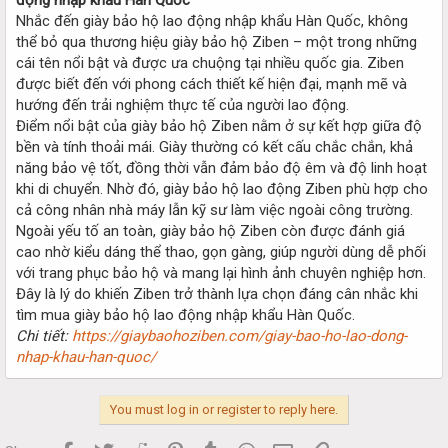
Nhắc đến giày bảo hộ lao động nhập khẩu Hàn Quốc, không
thể bỏ qua thương hiệu giày bảo hộ Ziben – một trong những
cái tên nổi bật và được ưa chuộng tại nhiều quốc gia. Ziben
được biết đến với phong cách thiết kế hiện đại, mạnh mẽ và
hướng đến trải nghiệm thực tế của người lao động.
Điểm nổi bật của giày bảo hộ Ziben nằm ở sự kết hợp giữa độ
bền và tính thoải mái. Giày thường có kết cấu chắc chắn, khả
năng bảo vệ tốt, đồng thời vẫn đảm bảo độ êm và độ linh hoạt
khi di chuyển. Nhờ đó, giày bảo hộ lao động Ziben phù hợp cho
cả công nhân nhà máy lẫn kỹ sư làm việc ngoài công trường.
Ngoài yếu tố an toàn, giày bảo hộ Ziben còn được đánh giá
cao nhờ kiểu dáng thể thao, gọn gàng, giúp người dùng dễ phối
với trang phục bảo hộ và mang lại hình ảnh chuyên nghiệp hơn.
Đây là lý do khiến Ziben trở thành lựa chọn đáng cân nhắc khi
tìm mua giày bảo hộ lao động nhập khẩu Hàn Quốc.
Chi tiết:
https://giaybaohoziben.com/giay-bao-ho-lao-dong-
nhap-khau-han-quoc/
You must log in or register to reply here.