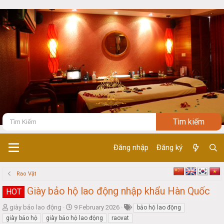
Đăng nhập
Đăng ký
Rao Vặt
Giày bảo hộ lao động nhập khẩu Hàn Quốc
HOT
T
S
giày bảo lao động
9 February 2026
bảo hộ lao động
h
t
giày bảo hộ
giày bảo hộ lao động
raovat