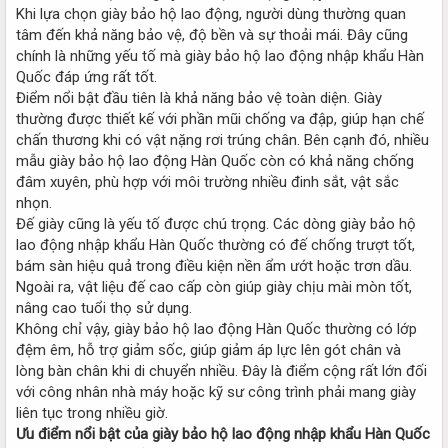
Khi lựa chọn giày bảo hộ lao động, người dùng thường quan
tâm đến khả năng bảo vệ, độ bền và sự thoải mái. Đây cũng
chính là những yếu tố mà giày bảo hộ lao động nhập khẩu Hàn
Quốc đáp ứng rất tốt.
Điểm nổi bật đầu tiên là khả năng bảo vệ toàn diện. Giày
thường được thiết kế với phần mũi chống va đập, giúp hạn chế
chấn thương khi có vật nặng rơi trúng chân. Bên cạnh đó, nhiều
mẫu giày bảo hộ lao động Hàn Quốc còn có khả năng chống
đâm xuyên, phù hợp với môi trường nhiều đinh sắt, vật sắc
nhọn.
Đế giày cũng là yếu tố được chú trọng. Các dòng giày bảo hộ
lao động nhập khẩu Hàn Quốc thường có đế chống trượt tốt,
bám sàn hiệu quả trong điều kiện nền ẩm ướt hoặc trơn dầu.
Ngoài ra, vật liệu đế cao cấp còn giúp giày chịu mài mòn tốt,
nâng cao tuổi thọ sử dụng.
Không chỉ vậy, giày bảo hộ lao động Hàn Quốc thường có lớp
đệm êm, hỗ trợ giảm sốc, giúp giảm áp lực lên gót chân và
lòng bàn chân khi di chuyển nhiều. Đây là điểm cộng rất lớn đối
với công nhân nhà máy hoặc kỹ sư công trình phải mang giày
liên tục trong nhiều giờ.
Ưu điểm nổi bật của giày bảo hộ lao động nhập khẩu Hàn Quốc