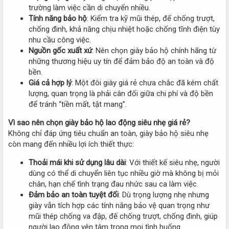
trường làm việc cần di chuyển nhiều.
Tính năng bảo hộ
: Kiểm tra kỹ mũi thép, đế chống trượt,
chống đinh, khả năng chịu nhiệt hoặc chống tĩnh điện tùy
nhu cầu công việc.
Nguồn gốc xuất xứ
: Nên chọn giày bảo hộ chính hãng từ
những thương hiệu uy tín để đảm bảo độ an toàn và độ
bền.
Giá cả hợp lý
: Một đôi giày giá rẻ chưa chắc đã kém chất
lượng, quan trọng là phải cân đối giữa chi phí và độ bền
để tránh “tiền mất, tật mang”.
Vì sao nên chọn giày bảo hộ lao động siêu nhẹ giá rẻ?
Không chỉ đáp ứng tiêu chuẩn an toàn, giày bảo hộ siêu nhẹ
còn mang đến nhiều lợi ích thiết thực:
Thoải mái khi sử dụng lâu dài
: Với thiết kế siêu nhẹ, người
dùng có thể di chuyển liên tục nhiều giờ mà không bị mỏi
chân, hạn chế tình trạng đau nhức sau ca làm việc.
Đảm bảo an toàn tuyệt đối
: Dù trọng lượng nhẹ nhưng
giày vẫn tích hợp các tính năng bảo vệ quan trọng như
mũi thép chống va đập, đế chống trượt, chống đinh, giúp
người lao động yên tâm trong mọi tình huống.