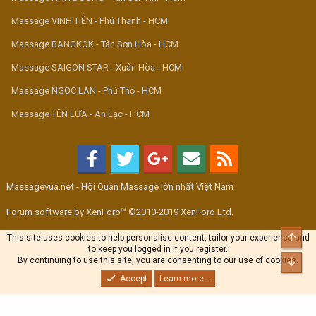
Massage VINH TIÊN - Phú Thạnh - HCM
Massage BANGKOK - Tân Sơn Hòa - HCM
Massage SAIGON STAR - Xuân Hòa - HCM
Massage NGỌC LAN - Phú Thọ - HCM
Massage TÊN LỬA - An Lạc - HCM
Massagevua.net - Hội Quán Massage lớn nhất Việt Nam
Forum software by XenForo™ ©2010-2019 XenForo Ltd.
Top
This site uses cookies to help personalise content, tailor your experience and
to keep you logged in if you register.
By continuing to use this site, you are consenting to our use of cookies.
Bott
Accept
Learn more...