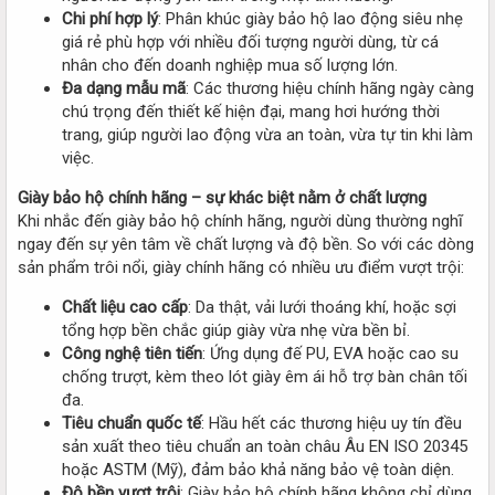
Chi phí hợp lý
: Phân khúc giày bảo hộ lao động siêu nhẹ
giá rẻ phù hợp với nhiều đối tượng người dùng, từ cá
nhân cho đến doanh nghiệp mua số lượng lớn.
Đa dạng mẫu mã
: Các thương hiệu chính hãng ngày càng
chú trọng đến thiết kế hiện đại, mang hơi hướng thời
trang, giúp người lao động vừa an toàn, vừa tự tin khi làm
việc.
Giày bảo hộ chính hãng – sự khác biệt nằm ở chất lượng
Khi nhắc đến giày bảo hộ chính hãng, người dùng thường nghĩ
ngay đến sự yên tâm về chất lượng và độ bền. So với các dòng
sản phẩm trôi nổi, giày chính hãng có nhiều ưu điểm vượt trội:
Chất liệu cao cấp
: Da thật, vải lưới thoáng khí, hoặc sợi
tổng hợp bền chắc giúp giày vừa nhẹ vừa bền bỉ.
Công nghệ tiên tiến
: Ứng dụng đế PU, EVA hoặc cao su
chống trượt, kèm theo lót giày êm ái hỗ trợ bàn chân tối
đa.
Tiêu chuẩn quốc tế
: Hầu hết các thương hiệu uy tín đều
sản xuất theo tiêu chuẩn an toàn châu Âu EN ISO 20345
hoặc ASTM (Mỹ), đảm bảo khả năng bảo vệ toàn diện.
Độ bền vượt trội
: Giày bảo hộ chính hãng không chỉ dùng