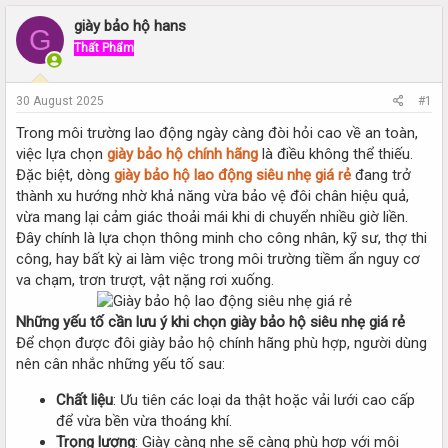
r
a
e
r
giày bảo hộ hans
G
a
t
Thất Phẩm
d
d
s
a
t
t
30 August 2025
#1
a
e
r
Trong môi trường lao động ngày càng đòi hỏi cao về an toàn,
t
việc lựa chọn
giày bảo hộ chính hãng
là điều không thể thiếu.
e
Đặc biệt, dòng
giày bảo hộ lao động siêu nhẹ giá rẻ
đang trở
r
thành xu hướng nhờ khả năng vừa bảo vệ đôi chân hiệu quả,
vừa mang lại cảm giác thoải mái khi di chuyển nhiều giờ liền.
Đây chính là lựa chọn thông minh cho công nhân, kỹ sư, thợ thi
công, hay bất kỳ ai làm việc trong môi trường tiềm ẩn nguy cơ
va chạm, trơn trượt, vật nặng rơi xuống.
Những yếu tố cần lưu ý khi chọn giày bảo hộ siêu nhẹ giá rẻ
Để chọn được đôi giày bảo hộ chính hãng phù hợp, người dùng
nên cân nhắc những yếu tố sau:
Chất liệu
: Ưu tiên các loại da thật hoặc vải lưới cao cấp
để vừa bền vừa thoáng khí.
Trọng lượng
: Giày càng nhẹ sẽ càng phù hợp với môi