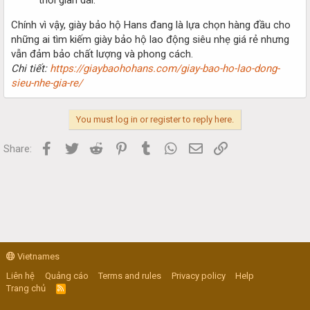
Chính vì vậy, giày bảo hộ Hans đang là lựa chọn hàng đầu cho
những ai tìm kiếm giày bảo hộ lao động siêu nhẹ giá rẻ nhưng
vẫn đảm bảo chất lượng và phong cách.
Chi tiết:
https://giaybaohohans.com/giay-bao-ho-lao-dong-
sieu-nhe-gia-re/
You must log in or register to reply here.
Facebook
Twitter
Reddit
Pinterest
Tumblr
WhatsApp
Email
Link
Share:
Vietnames
Liên hệ
Quảng cáo
Terms and rules
Privacy policy
Help
Trang chủ
R
S
S