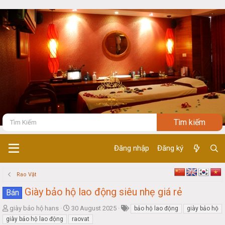
Đăng nhập
Đăng ký
Rao Vặt
Giày bảo hộ lao động siêu nhẹ giá rẻ
Bán
T
S
giày bảo hộ hans
30 August 2025
bảo hộ lao động
giày bảo hộ
h
t
giày bảo hộ lao động
raovat