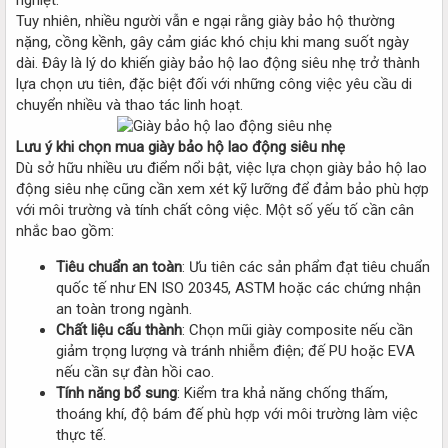
Tuy nhiên, nhiều người vẫn e ngại rằng giày bảo hộ thường
nặng, cồng kềnh, gây cảm giác khó chịu khi mang suốt ngày
dài. Đây là lý do khiến giày bảo hộ lao động siêu nhẹ trở thành
lựa chọn ưu tiên, đặc biệt đối với những công việc yêu cầu di
chuyển nhiều và thao tác linh hoạt.
Lưu ý khi chọn mua giày bảo hộ lao động siêu nhẹ
Dù sở hữu nhiều ưu điểm nổi bật, việc lựa chọn giày bảo hộ lao
động siêu nhẹ cũng cần xem xét kỹ lưỡng để đảm bảo phù hợp
với môi trường và tính chất công việc. Một số yếu tố cần cân
nhắc bao gồm:
Tiêu chuẩn an toàn
: Ưu tiên các sản phẩm đạt tiêu chuẩn
quốc tế như EN ISO 20345, ASTM hoặc các chứng nhận
an toàn trong ngành.
Chất liệu cấu thành
: Chọn mũi giày composite nếu cần
giảm trọng lượng và tránh nhiễm điện; đế PU hoặc EVA
nếu cần sự đàn hồi cao.
Tính năng bổ sung
: Kiểm tra khả năng chống thấm,
thoáng khí, độ bám đế phù hợp với môi trường làm việc
thực tế.