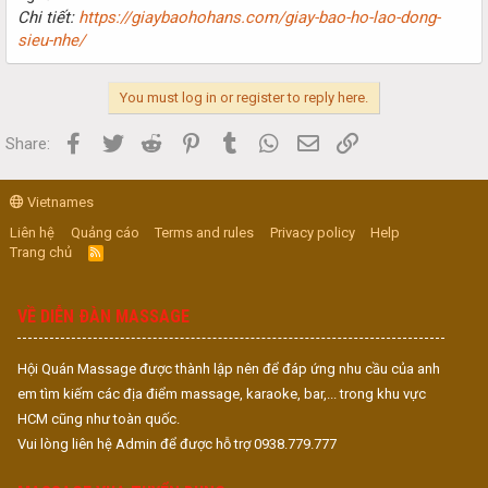
Chi tiết:
https://giaybaohohans.com/giay-bao-ho-lao-dong-
sieu-nhe/
You must log in or register to reply here.
Facebook
Twitter
Reddit
Pinterest
Tumblr
WhatsApp
Email
Link
Share:
Vietnames
Liên hệ
Quảng cáo
Terms and rules
Privacy policy
Help
Trang chủ
R
S
S
VỀ DIỄN ĐÀN MASSAGE
Hội Quán Massage được thành lập nên để đáp ứng nhu cầu của anh
em tìm kiếm các địa điểm massage, karaoke, bar,... trong khu vực
HCM cũng như toàn quốc.
Vui lòng liên hệ Admin để được hỗ trợ 0938.779.777