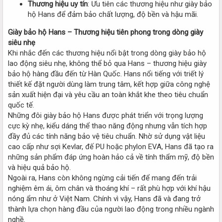
Thương hiệu uy tín
: Ưu tiên các thương hiệu như giày bảo
hộ Hans để đảm bảo chất lượng, độ bền và hậu mãi.
Giày bảo hộ Hans – Thương hiệu tiên phong trong dòng giày
siêu nhẹ
Khi nhắc đến các thương hiệu nổi bật trong dòng giày bảo hộ
lao động siêu nhẹ, không thể bỏ qua Hans – thương hiệu giày
bảo hộ hàng đầu đến từ Hàn Quốc. Hans nổi tiếng với triết lý
thiết kế đặt người dùng làm trung tâm, kết hợp giữa công nghệ
sản xuất hiện đại và yêu cầu an toàn khắt khe theo tiêu chuẩn
quốc tế.
Những đôi giày bảo hộ Hans được phát triển với trọng lượng
cực kỳ nhẹ, kiểu dáng thể thao năng động nhưng vẫn tích hợp
đầy đủ các tính năng bảo vệ tiêu chuẩn. Nhờ sử dụng vật liệu
cao cấp như sợi Kevlar, đế PU hoặc phylon EVA, Hans đã tạo ra
những sản phẩm đáp ứng hoàn hảo cả về tính thẩm mỹ, độ bền
và hiệu quả bảo hộ.
Ngoài ra, Hans còn không ngừng cải tiến để mang đến trải
nghiệm êm ái, ôm chân và thoáng khí – rất phù hợp với khí hậu
nóng ẩm như ở Việt Nam. Chính vì vậy, Hans đã và đang trở
thành lựa chọn hàng đầu của người lao động trong nhiều ngành
nghề.