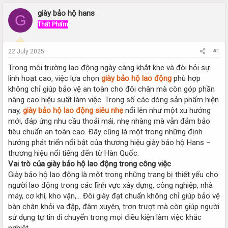
r
a
e
r
giày bảo hộ hans
G
a
t
Thất Phẩm
d
d
s
a
t
t
22 July 2025
#1
a
e
r
Trong môi trường lao động ngày càng khắt khe và đòi hỏi sự
t
linh hoạt cao, việc lựa chọn
giày bảo hộ lao động
phù hợp
e
không chỉ giúp bảo vệ an toàn cho đôi chân mà còn góp phần
r
nâng cao hiệu suất làm việc. Trong số các dòng sản phẩm hiện
nay,
giày bảo hộ lao động siêu nhẹ
nổi lên như một xu hướng
mới, đáp ứng nhu cầu thoải mái, nhẹ nhàng mà vẫn đảm bảo
tiêu chuẩn an toàn cao. Đây cũng là một trong những định
hướng phát triển nổi bật của thương hiệu giày bảo hộ Hans –
thương hiệu nổi tiếng đến từ Hàn Quốc.
Vai trò của giày bảo hộ lao động trong công việc
Giày bảo hộ lao động là một trong những trang bị thiết yếu cho
người lao động trong các lĩnh vực xây dựng, công nghiệp, nhà
máy, cơ khí, kho vận,... Đôi giày đạt chuẩn không chỉ giúp bảo vệ
bàn chân khỏi va đập, đâm xuyên, trơn trượt mà còn giúp người
sử dụng tự tin di chuyển trong mọi điều kiện làm việc khắc
nghiệt.