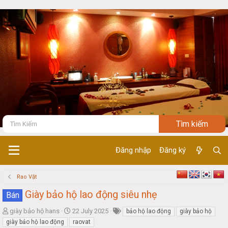
Đăng nhập
Đăng ký
Rao Vặt
Giày bảo hộ lao động siêu nhẹ
Bán
T
S
giày bảo hộ hans
22 July 2025
bảo hộ lao động
giày bảo hộ
h
t
giày bảo hộ lao động
raovat