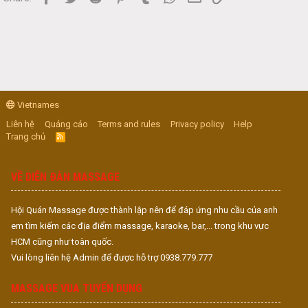
Vietnames
Liên hệ
Quảng cáo
Terms and rules
Privacy policy
Help
Trang chủ
R
S
S
VỀ DIỄN ĐÀN MASSAGE
Hội Quán Massage được thành lập nên để đáp ứng nhu cầu của anh
em tìm kiếm các địa điểm massage, karaoke, bar,... trong khu vực
HCM cũng như toàn quốc.
Vui lòng liên hệ Admin để được hỗ trợ 0938.779.777
MASSAGE VUA TUYỂN DỤNG