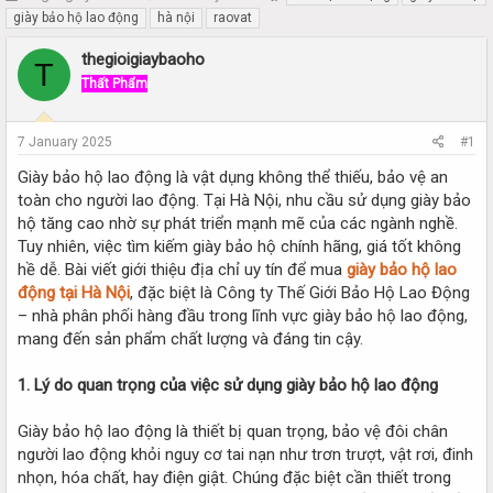
h
t
giày bảo hộ lao động
hà nội
raovat
r
a
e
r
thegioigiaybaoho
T
a
t
Thất Phẩm
d
d
s
a
t
t
7 January 2025
#1
a
e
r
Giày bảo hộ lao động là vật dụng không thể thiếu, bảo vệ an
t
toàn cho người lao động. Tại Hà Nội, nhu cầu sử dụng giày bảo
e
hộ tăng cao nhờ sự phát triển mạnh mẽ của các ngành nghề.
r
Tuy nhiên, việc tìm kiếm giày bảo hộ chính hãng, giá tốt không
hề dễ. Bài viết giới thiệu địa chỉ uy tín để mua
giày bảo hộ lao
động tại Hà Nội
, đặc biệt là Công ty Thế Giới Bảo Hộ Lao Động
– nhà phân phối hàng đầu trong lĩnh vực giày bảo hộ lao động,
mang đến sản phẩm chất lượng và đáng tin cậy.
1. Lý do quan trọng của việc sử dụng giày bảo hộ lao động
Giày bảo hộ lao động là thiết bị quan trọng, bảo vệ đôi chân
người lao động khỏi nguy cơ tai nạn như trơn trượt, vật rơi, đinh
nhọn, hóa chất, hay điện giật. Chúng đặc biệt cần thiết trong