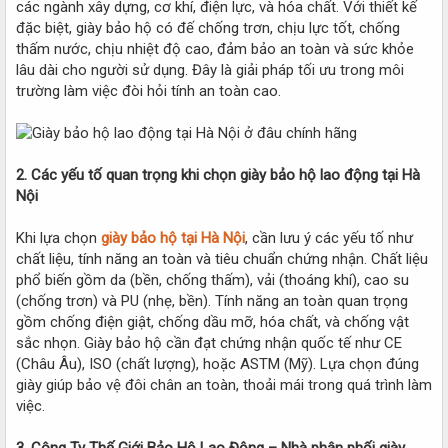
các ngành xây dựng, cơ khí, điện lực, và hóa chất. Với thiết kế
đặc biệt, giày bảo hộ có đế chống trơn, chịu lực tốt, chống
thấm nước, chịu nhiệt độ cao, đảm bảo an toàn và sức khỏe
lâu dài cho người sử dụng. Đây là giải pháp tối ưu trong môi
trường làm việc đòi hỏi tính an toàn cao.
2. Các yếu tố quan trọng khi chọn giày bảo hộ lao động tại Hà
Nội
Khi lựa chọn
giày bảo hộ tại Hà Nội
, cần lưu ý các yếu tố như
chất liệu, tính năng an toàn và tiêu chuẩn chứng nhận. Chất liệu
phổ biến gồm da (bền, chống thấm), vải (thoáng khí), cao su
(chống trơn) và PU (nhẹ, bền). Tính năng an toàn quan trọng
gồm chống điện giật, chống dầu mỡ, hóa chất, và chống vật
sắc nhọn. Giày bảo hộ cần đạt chứng nhận quốc tế như CE
(Châu Âu), ISO (chất lượng), hoặc ASTM (Mỹ). Lựa chọn đúng
giày giúp bảo vệ đôi chân an toàn, thoải mái trong quá trình làm
việc.
3. Công Ty Thế Giới Bảo Hộ Lao Động – Nhà phân phối giày