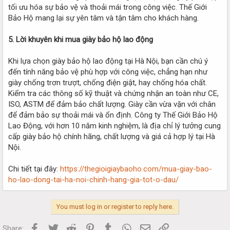
tối ưu hóa sự bảo vệ và thoải mái trong công việc. Thế Giới
Bảo Hộ mang lại sự yên tâm và tận tâm cho khách hàng.
5. Lời khuyên khi mua giày bảo hộ lao động
Khi lựa chọn giày bảo hộ lao động tại Hà Nội, bạn cần chú ý
đến tính năng bảo vệ phù hợp với công việc, chẳng hạn như
giày chống trơn trượt, chống điện giật, hay chống hóa chất.
Kiểm tra các thông số kỹ thuật và chứng nhận an toàn như CE,
ISO, ASTM để đảm bảo chất lượng. Giày cần vừa vặn với chân
để đảm bảo sự thoải mái và ổn định. Công ty Thế Giới Bảo Hộ
Lao Động, với hơn 10 năm kinh nghiệm, là địa chỉ lý tưởng cung
cấp giày bảo hộ chính hãng, chất lượng và giá cả hợp lý tại Hà
Nội.
Chi tiết tại đây:
https://thegioigiaybaoho.com/mua-giay-bao-
ho-lao-dong-tai-ha-noi-chinh-hang-gia-tot-o-dau/
You must log in or register to reply here.
Facebook
Twitter
Reddit
Pinterest
Tumblr
WhatsApp
Email
Link
Share: