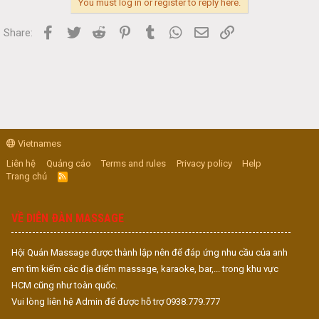
You must log in or register to reply here.
Facebook
Twitter
Reddit
Pinterest
Tumblr
WhatsApp
Email
Link
Share:
Vietnames
Liên hệ
Quảng cáo
Terms and rules
Privacy policy
Help
Trang chủ
R
S
S
VỀ DIỄN ĐÀN MASSAGE
Hội Quán Massage được thành lập nên để đáp ứng nhu cầu của anh
em tìm kiếm các địa điểm massage, karaoke, bar,... trong khu vực
HCM cũng như toàn quốc.
Vui lòng liên hệ Admin để được hỗ trợ 0938.779.777