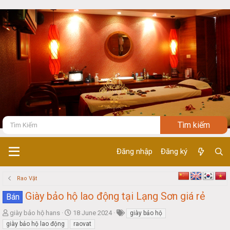
Đăng nhập
Đăng ký
Rao Vặt
Giày bảo hộ lao động tại Lạng Sơn giá rẻ
Bán
T
S
giày bảo hộ hans
18 June 2024
giày bảo hộ
h
t
giày bảo hộ lao động
raovat