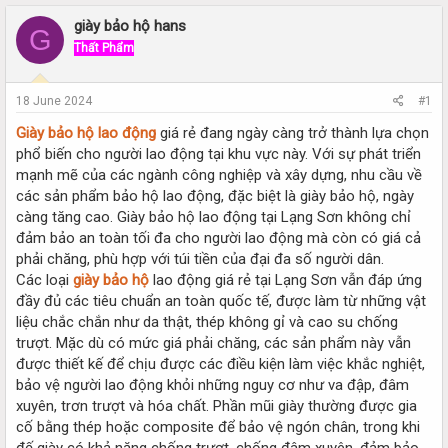
r
a
e
r
giày bảo hộ hans
G
a
t
Thất Phẩm
d
d
s
a
t
t
18 June 2024
#1
a
e
r
Giày bảo hộ lao động
giá rẻ đang ngày càng trở thành lựa chọn
t
phổ biến cho người lao động tại khu vực này. Với sự phát triển
e
mạnh mẽ của các ngành công nghiệp và xây dựng, nhu cầu về
r
các sản phẩm bảo hộ lao động, đặc biệt là giày bảo hộ, ngày
càng tăng cao. Giày bảo hộ lao động tại Lạng Sơn không chỉ
đảm bảo an toàn tối đa cho người lao động mà còn có giá cả
phải chăng, phù hợp với túi tiền của đại đa số người dân.
Các loại
giày bảo hộ
lao động giá rẻ tại Lạng Sơn vẫn đáp ứng
đầy đủ các tiêu chuẩn an toàn quốc tế, được làm từ những vật
liệu chắc chắn như da thật, thép không gỉ và cao su chống
trượt. Mặc dù có mức giá phải chăng, các sản phẩm này vẫn
được thiết kế để chịu được các điều kiện làm việc khắc nghiệt,
bảo vệ người lao động khỏi những nguy cơ như va đập, đâm
xuyên, trơn trượt và hóa chất. Phần mũi giày thường được gia
cố bằng thép hoặc composite để bảo vệ ngón chân, trong khi
đế giày có khả năng chống trượt, chống đâm xuyên, đảm bảo