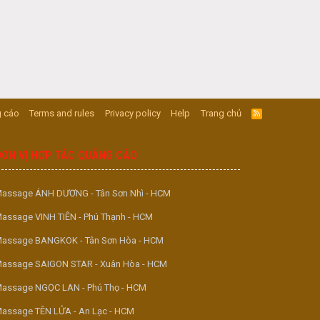
 cáo
Terms and rules
Privacy policy
Help
Trang chủ
R
S
S
ĐƠN VỊ HỢP TÁC QUẢNG CÁO
assage ÁNH DƯƠNG - Tân Sơn Nhì - HCM
assage VINH TIÊN - Phú Thạnh - HCM
assage BANGKOK - Tân Sơn Hòa - HCM
assage SAIGON STAR - Xuân Hòa - HCM
assage NGỌC LAN - Phú Thọ - HCM
assage TÊN LỬA - An Lạc - HCM