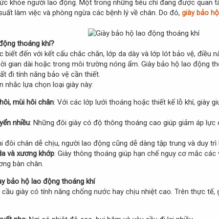
sức khỏe người lao động. Một trong những tiêu chí đang được quan tâ
 suất làm việc và phòng ngừa các bệnh lý về chân. Do đó,
giày bảo hộ
 động thoáng khí?
biết đến với kết cấu chắc chắn, lớp da dày và lớp lót bảo vệ, điều nà
ời gian dài hoặc trong môi trường nóng ẩm. Giày bảo hộ lao động thoá
 đi tính năng bảo vệ cần thiết.
n nhắc lựa chọn loại giày này:
hôi, mùi hôi chân
: Với các lớp lưới thoáng hoặc thiết kế lỗ khí, giày
uyển nhiều
: Những đôi giày có độ thông thoáng cao giúp giảm áp lực 
hi đôi chân dễ chịu, người lao động cũng dễ dàng tập trung và duy trì
da và xương khớp
: Giày thông thoáng giúp hạn chế nguy cơ mắc các
ơng bàn chân.
y bảo hộ lao động thoáng khí
cầu giày có tính năng chống nước hay chịu nhiệt cao. Trên thực tế, 