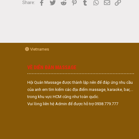
Facebook
Twitter
Reddit
Pinterest
Tumblr
WhatsApp
Email
Link
Share:
Vietnames
VỀ DIỄN ĐÀN MASSAGE
Hội Quán Massage được thành lập nên để đáp ứng nhu cầu
của anh em tìm kiếm các địa điểm massage, karaoke, bar,...
trong khu vực HCM cũng như toàn quốc.
Vui lòng liên hệ Admin để được hỗ trợ 0938.779.777