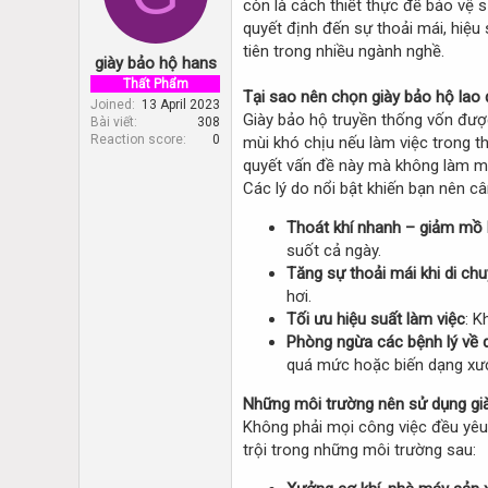
còn là cách thiết thực để bảo vệ 
d
d
s
a
quyết định đến sự thoải mái, hiệu
t
t
tiên trong nhiều ngành nghề.
giày bảo hộ hans
a
e
r
Thất Phẩm
Tại sao nên chọn giày bảo hộ lao
t
Joined
13 April 2023
Giày bảo hộ truyền thống vốn được 
Bài viết
308
e
Reaction score
0
mùi khó chịu nếu làm việc trong th
r
quyết vấn đề này mà không làm mất
Các lý do nổi bật khiến bạn nên câ
Thoát khí nhanh – giảm mồ 
suốt cả ngày.
Tăng sự thoải mái khi di ch
hơi.
Tối ưu hiệu suất làm việc
: K
Phòng ngừa các bệnh lý về 
quá mức hoặc biến dạng xư
Những môi trường nên sử dụng già
Không phải mọi công việc đều yêu 
trội trong những môi trường sau: