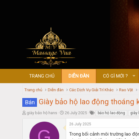
TRANG CHỦ
DIỄN ĐÀN
CÓ GÌ MỚI ?
Trang chủ
Diễn đàn
Các Dịch Vụ Giải Trí Khác
Rao Vặt
Giày bảo hộ lao động thoáng 
Bán
T
S
giày bảo hộ hans
26 July 2025
bảo hộ lao động
giày
h
t
r
a
26 July 2025
G
e
r
Trong bối cảnh môi trường lao độ
a
t