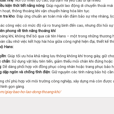
xuất nhẹ
: Nơi có nhiệt độ cao, bụi bặm và yêu cầu đi lại nhiều.
ều kiện thời tiết nắng nóng
: Giúp người lao động di chuyển thoải má
nh hoạt, thông thoáng khi vận chuyển hàng hóa liên tục.
m tra kho
: Đáp ứng chuẩn an toàn mà vẫn đảm bảo sự nhẹ nhàng, lịc
 các công việc có mức độ rủi ro trung bình đến cao, nhưng đòi hỏi sự t
ên phong về tính năng thoáng khí
oáng khí, không thể bỏ qua cái tên Hans – một trong những thương h
toàn cầu nhờ việc kết hợp hài hòa giữa công nghệ hiện đại, thiết kế t
hộ Hans:
uyền
: Giúp tối ưu hóa khả năng lưu thông không khí trong giày, giữ ch
c chắn
: Sử dụng vật liệu tiên tiến, giảm thiểu mỏi chân khi đứng hoặc 
g
: Dễ dàng phối hợp với đồng phục công nhân hoặc trang phục bảo h
g dập ngón và chống tĩnh điện
: Giữ nguyên các tính năng bảo hộ cần t
ông chỉ phù hợp với môi trường công nghiệp, xây dựng mà còn được ưa 
 hình gọn gàng.
m/giay-bao-ho-lao-dong-thoang-khi/