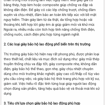
bằng thép, hợp kim hoặc composite giúp chống va đập và
không dẫn điện. Đế giày có các lớp chống trượt, chống đâm
xuyên và chịu nhiệt, đảm bảo an toàn khi tiếp xúc với bề mặt
nguy hiểm. Thân giày làm từ da thật, da tổng hợp hoặc vải
thoáng khí, kết hợp lót giày êm ái giúp giảm mỏi và khử mùi.
Ngoài ra, nhiều mẫu còn tích hợp tính năng chống tĩnh điện,
chống nước, cách điện phù hợp từng ngành nghề.
2. Các loại giày bảo hộ lao động phổ biến trên thị trường
Thị trường giày bảo hộ hiện nay rất phong phú, được phân loại
theo thiết kế, chất liệu và mục đích sử dụng như: giày mũi thép
truyền thống chịu va đập tốt; giày composite nhẹ, không dẫn
điện; giày bảo hộ thể thao, gọn nhẹ; giày chịu nhiệt chuyên
dùng cho môi trường khắc nghiệt; giày cao cổ/thấp cổ tùy vào
yêu cầu công việc; và giày bảo hộ thời trang phù hợp với kỹ sư,
giám sát. Việc hiểu rõ đặc tính từng loại giúp người lao động
chọn đúng sản phẩm, tăng hiệu quả bảo vệ và thoải mái khi sử
dụng.
3. Tiêu chí lựa chọn giày bảo hộ lao động phù hợp