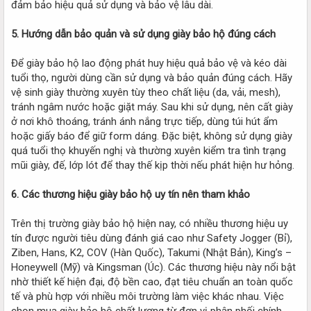
đảm bảo hiệu quả sử dụng và bảo vệ lâu dài.
5. Hướng dẫn bảo quản và sử dụng giày bảo hộ đúng cách
Để giày bảo hộ lao động phát huy hiệu quả bảo vệ và kéo dài
tuổi thọ, người dùng cần sử dụng và bảo quản đúng cách. Hãy
vệ sinh giày thường xuyên tùy theo chất liệu (da, vải, mesh),
tránh ngâm nước hoặc giặt máy. Sau khi sử dụng, nên cất giày
ở nơi khô thoáng, tránh ánh nắng trực tiếp, dùng túi hút ẩm
hoặc giấy báo để giữ form dáng. Đặc biệt, không sử dụng giày
quá tuổi thọ khuyến nghị và thường xuyên kiểm tra tình trạng
mũi giày, đế, lớp lót để thay thế kịp thời nếu phát hiện hư hỏng.
6. Các thương hiệu giày bảo hộ uy tín nên tham khảo
Trên thị trường giày bảo hộ hiện nay, có nhiều thương hiệu uy
tín được người tiêu dùng đánh giá cao như Safety Jogger (Bỉ),
Ziben, Hans, K2, COV (Hàn Quốc), Takumi (Nhật Bản), King’s –
Honeywell (Mỹ) và Kingsman (Úc). Các thương hiệu này nổi bật
nhờ thiết kế hiện đại, độ bền cao, đạt tiêu chuẩn an toàn quốc
tế và phù hợp với nhiều môi trường làm việc khác nhau. Việc
chọn mua giày bảo hộ chất lượng từ đơn vị phân phối chính