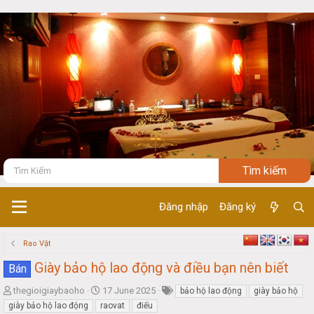
Đăng nhập
Đăng ký
Rao Vặt
Giày bảo hộ lao động và điều bạn nên biết
Bán
T
S
thegioigiaybaoho
17 June 2025
bảo hộ lao động
giày bảo hộ
h
t
giày bảo hộ lao động
raovat
điếu