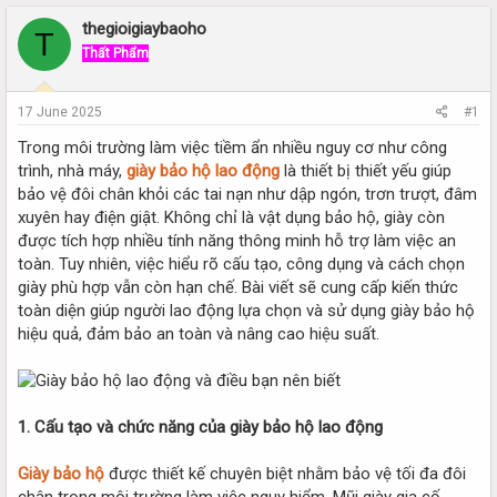
r
a
e
r
thegioigiaybaoho
T
a
t
Thất Phẩm
d
d
s
a
t
t
17 June 2025
#1
a
e
r
Trong môi trường làm việc tiềm ẩn nhiều nguy cơ như công
t
trình, nhà máy,
giày bảo hộ lao động
là thiết bị thiết yếu giúp
e
bảo vệ đôi chân khỏi các tai nạn như dập ngón, trơn trượt, đâm
r
xuyên hay điện giật. Không chỉ là vật dụng bảo hộ, giày còn
được tích hợp nhiều tính năng thông minh hỗ trợ làm việc an
toàn. Tuy nhiên, việc hiểu rõ cấu tạo, công dụng và cách chọn
giày phù hợp vẫn còn hạn chế. Bài viết sẽ cung cấp kiến thức
toàn diện giúp người lao động lựa chọn và sử dụng giày bảo hộ
hiệu quả, đảm bảo an toàn và nâng cao hiệu suất.
1. Cấu tạo và chức năng của giày bảo hộ lao động
Giày bảo hộ
được thiết kế chuyên biệt nhằm bảo vệ tối đa đôi
chân trong môi trường làm việc nguy hiểm. Mũi giày gia cố