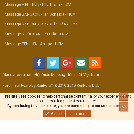
Massage VINH TIÊN - Phú Thạnh - HCM
Massage BANGKOK - Tân Sơn Hòa - HCM
Massage SAIGON STAR - Xuân Hòa - HCM
Massage NGỌC LAN - Phú Thọ - HCM
Massage TÊN LỬA - An Lạc - HCM
Massagevua.net - Hội Quán Massage lớn nhất Việt Nam
Forum software by XenForo™ ©2010-2019 XenForo Ltd.
Top
This site uses cookies to help personalise content, tailor your experience and
to keep you logged in if you register.
By continuing to use this site, you are consenting to our use of cookies.
Bott
Accept
Learn more...