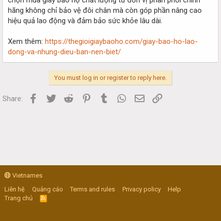
hãng không chỉ bảo vệ đôi chân mà còn góp phần nâng cao
hiệu quả lao động và đảm bảo sức khỏe lâu dài.
Xem thêm:
https://thegioigiaybaoho.com/giay-bao-ho-lao-
dong-va-nhung-dieu-ban-nen-biet/
You must log in or register to reply here.
Facebook
Twitter
Reddit
Pinterest
Tumblr
WhatsApp
Email
Link
Share:
Vietnames
Liên hệ
Quảng cáo
Terms and rules
Privacy policy
Help
Trang chủ
R
S
S