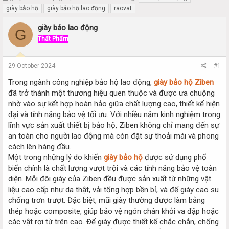
h
t
giày bảo hộ
giày bảo hộ lao động
raovat
r
a
e
r
giày bảo lao động
G
a
t
Thất Phẩm
d
d
s
a
t
t
29 October 2024
#1
a
e
r
Trong ngành công nghiệp bảo hộ lao động,
giày bảo hộ Ziben
t
đã trở thành một thương hiệu quen thuộc và được ưa chuộng
e
nhờ vào sự kết hợp hoàn hảo giữa chất lượng cao, thiết kế hiện
r
đại và tính năng bảo vệ tối ưu. Với nhiều năm kinh nghiệm trong
lĩnh vực sản xuất thiết bị bảo hộ, Ziben không chỉ mang đến sự
an toàn cho người lao động mà còn đặt sự thoải mái và phong
cách lên hàng đầu.
Một trong những lý do khiến
giày bảo hộ
được sử dụng phổ
biến chính là chất lượng vượt trội và các tính năng bảo vệ toàn
diện. Mỗi đôi giày của Ziben đều được sản xuất từ những vật
liệu cao cấp như da thật, vải tổng hợp bền bỉ, và đế giày cao su
chống trơn trượt. Đặc biệt, mũi giày thường được làm bằng
thép hoặc composite, giúp bảo vệ ngón chân khỏi va đập hoặc
các vật rơi từ trên cao. Đế giày được thiết kế chắc chắn, chống