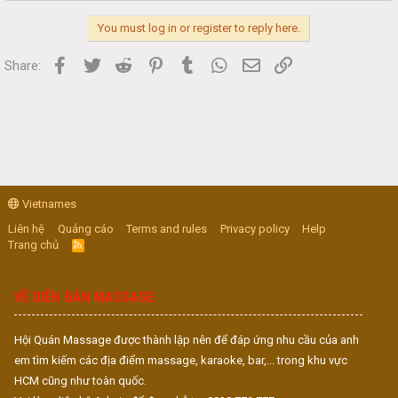
You must log in or register to reply here.
Facebook
Twitter
Reddit
Pinterest
Tumblr
WhatsApp
Email
Link
Share:
Vietnames
Liên hệ
Quảng cáo
Terms and rules
Privacy policy
Help
Trang chủ
R
S
S
VỀ DIỄN ĐÀN MASSAGE
Hội Quán Massage được thành lập nên để đáp ứng nhu cầu của anh
em tìm kiếm các địa điểm massage, karaoke, bar,... trong khu vực
HCM cũng như toàn quốc.