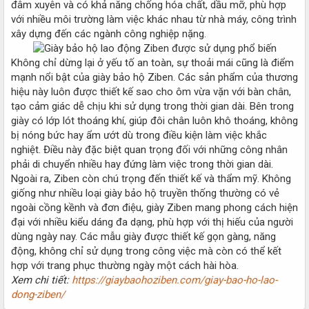
đâm xuyên và có khả năng chống hóa chất, dầu mỡ, phù hợp
với nhiều môi trường làm việc khác nhau từ nhà máy, công trình
xây dựng đến các ngành công nghiệp nặng.
Không chỉ dừng lại ở yếu tố an toàn, sự thoải mái cũng là điểm
mạnh nổi bật của giày bảo hộ Ziben. Các sản phẩm của thương
hiệu này luôn được thiết kế sao cho ôm vừa vặn với bàn chân,
tạo cảm giác dễ chịu khi sử dụng trong thời gian dài. Bên trong
giày có lớp lót thoáng khí, giúp đôi chân luôn khô thoáng, không
bị nóng bức hay ẩm ướt dù trong điều kiện làm việc khắc
nghiệt. Điều này đặc biệt quan trọng đối với những công nhân
phải di chuyển nhiều hay đứng làm việc trong thời gian dài.
Ngoài ra, Ziben còn chú trọng đến thiết kế và thẩm mỹ. Không
giống như nhiều loại giày bảo hộ truyền thống thường có vẻ
ngoài cồng kềnh và đơn điệu, giày Ziben mang phong cách hiện
đại với nhiều kiểu dáng đa dạng, phù hợp với thị hiếu của người
dùng ngày nay. Các mẫu giày được thiết kế gọn gàng, năng
động, không chỉ sử dụng trong công việc mà còn có thể kết
hợp với trang phục thường ngày một cách hài hòa.
Xem chi tiết:
https://giaybaohoziben.com/giay-bao-ho-lao-
dong-ziben/