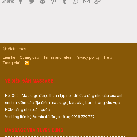
Facebook
Twitter
Reddit
Pinterest
Tumblr
WhatsApp
Email
Link
Share:
Vietnames
Liên hệ
Quảng cáo
Terms and rules
Privacy policy
Help
Trang chủ
R
S
S
VỀ DIỄN ĐÀN MASSAGE
Hội Quán Massage được thành lập nên để đáp ứng nhu cầu của anh
em tìm kiếm các địa điểm massage, karaoke, bar,... trong khu vực
HCM cũng như toàn quốc.
Vui lòng liên hệ Admin để được hỗ trợ 0938.779.777
MASSAGE VUA TUYỂN DỤNG