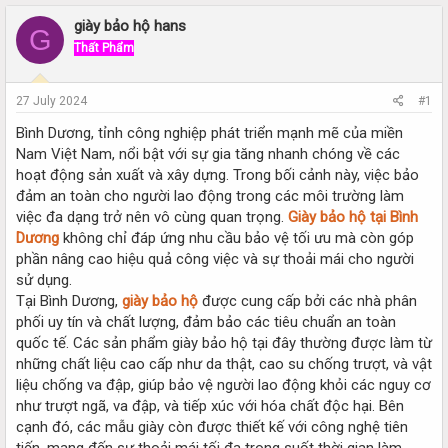
r
a
e
r
giày bảo hộ hans
G
a
t
Thất Phẩm
d
d
s
a
t
t
27 July 2024
#1
a
e
r
Bình Dương, tỉnh công nghiệp phát triển mạnh mẽ của miền
t
Nam Việt Nam, nổi bật với sự gia tăng nhanh chóng về các
e
hoạt động sản xuất và xây dựng. Trong bối cảnh này, việc bảo
r
đảm an toàn cho người lao động trong các môi trường làm
việc đa dạng trở nên vô cùng quan trọng.
Giày bảo hộ tại Bình
Dương
không chỉ đáp ứng nhu cầu bảo vệ tối ưu mà còn góp
phần nâng cao hiệu quả công việc và sự thoải mái cho người
sử dụng.
Tại Bình Dương,
giày bảo hộ
được cung cấp bởi các nhà phân
phối uy tín và chất lượng, đảm bảo các tiêu chuẩn an toàn
quốc tế. Các sản phẩm giày bảo hộ tại đây thường được làm từ
những chất liệu cao cấp như da thật, cao su chống trượt, và vật
liệu chống va đập, giúp bảo vệ người lao động khỏi các nguy cơ
như trượt ngã, va đập, và tiếp xúc với hóa chất độc hại. Bên
cạnh đó, các mẫu giày còn được thiết kế với công nghệ tiên
tiến, mang đến sự thoải mái tối đa trong suốt thời gian làm