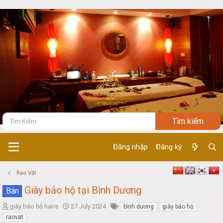
Đăng nhập
Đăng ký
Rao Vặt
Giày bảo hộ tại Bình Dương
Bán
T
S
giày bảo hộ hans
27 July 2024
bình dương
giày bảo hộ
h
t
raovat