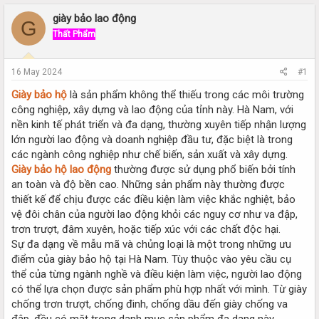
r
a
e
r
giày bảo lao động
G
a
t
Thất Phẩm
d
d
s
a
t
t
16 May 2024
#1
a
e
r
Giày bảo hộ
là sản phẩm không thể thiếu trong các môi trường
t
công nghiệp, xây dựng và lao động của tỉnh này. Hà Nam, với
e
nền kinh tế phát triển và đa dạng, thường xuyên tiếp nhận lượng
r
lớn người lao động và doanh nghiệp đầu tư, đặc biệt là trong
các ngành công nghiệp như chế biến, sản xuất và xây dựng.
Giày bảo hộ lao động
thường được sử dụng phổ biến bởi tính
an toàn và độ bền cao. Những sản phẩm này thường được
thiết kế để chịu được các điều kiện làm việc khắc nghiệt, bảo
vệ đôi chân của người lao động khỏi các nguy cơ như va đập,
trơn trượt, đâm xuyên, hoặc tiếp xúc với các chất độc hại.
Sự đa dạng về mẫu mã và chủng loại là một trong những ưu
điểm của giày bảo hộ tại Hà Nam. Tùy thuộc vào yêu cầu cụ
thể của từng ngành nghề và điều kiện làm việc, người lao động
có thể lựa chọn được sản phẩm phù hợp nhất với mình. Từ giày
chống trơn trượt, chống đinh, chống dầu đến giày chống va
đập, đều có mặt trong danh mục sản phẩm đa dạng này.