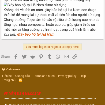
Không chỉ về tính an toàn, giày bảo hộ tại Hà Nam còn được
thiết kế để mang lại sự thoải mái và tiện ích cho người sử dụng.
Chúng thường được làm từ các vật liệu chất lượng cao như da
tổng hợp, nhựa composite, hoặc cao su, giúp giảm thiểu sự
mệt mỏi và tăng cường sự linh hoạt trong quá trình làm việc.
Chi tiết:
Giày bảo hộ tại Hà Nam
You must log in or register to reply here.
Facebook
Twitter
Reddit
Pinterest
Tumblr
WhatsApp
Email
Link
Share:
Vietnames
Liên hệ
Quảng cáo
Terms and rules
Privacy policy
Help
Trang chủ
R
S
S
VỀ DIỄN ĐÀN MASSAGE