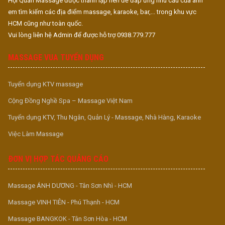
Hội Quán Massage được thành lập nên để đáp ứng nhu cầu của anh
em tìm kiếm các địa điểm massage, karaoke, bar,... trong khu vực
HCM cũng như toàn quốc.
Vui lòng liên hệ Admin để được hỗ trợ 0938.779.777
MASSAGE VUA TUYỂN DỤNG
Tuyển dụng KTV massage
Cộng Đồng Nghề Spa – Massage Việt Nam
Tuyển dụng KTV, Thu Ngân, Quản Lý - Massage, Nhà Hàng, Karaoke
Việc Làm Massage
ĐƠN VỊ HỢP TÁC QUẢNG CÁO
Massage ÁNH DƯƠNG - Tân Sơn Nhì - HCM
Massage VINH TIÊN - Phú Thạnh - HCM
Massage BANGKOK - Tân Sơn Hòa - HCM