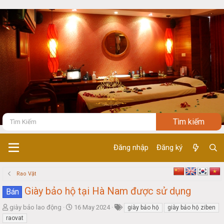
Đăng nhập
Đăng ký
Rao Vặt
Giày bảo hộ tại Hà Nam được sử dụng
Bán
T
S
giày bảo lao động
16 May 2024
giày bảo hộ
giày bảo hộ ziben
h
t
raovat