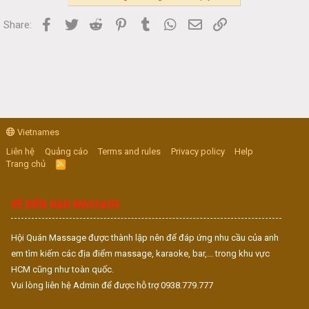
Facebook
Twitter
Reddit
Pinterest
Tumblr
WhatsApp
Email
Link
Share:
Vietnames
Liên hệ
Quảng cáo
Terms and rules
Privacy policy
Help
Trang chủ
R
S
S
VỀ DIỄN ĐÀN MASSAGE
Hội Quán Massage được thành lập nên để đáp ứng nhu cầu của anh
em tìm kiếm các địa điểm massage, karaoke, bar,... trong khu vực
HCM cũng như toàn quốc.
Vui lòng liên hệ Admin để được hỗ trợ 0938.779.777