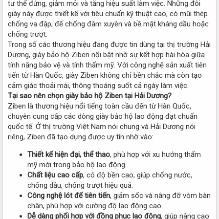
tư thế đứng, giảm mỏi và tăng hiệu suất làm việc. Những đôi
giày này được thiết kế với tiêu chuẩn kỹ thuật cao, có mũi thép
chống va đập, đế chống đâm xuyên và bề mặt kháng dầu hoặc
chống trượt.
Trong số các thương hiệu đang được tin dùng tại thị trường Hải
Dương, giày bảo hộ Ziben nổi bật nhờ sự kết hợp hài hòa giữa
tính năng bảo vệ và tính thẩm mỹ. Với công nghệ sản xuất tiên
tiến từ Hàn Quốc, giày Ziben không chỉ bền chắc mà còn tạo
cảm giác thoải mái, thông thoáng suốt cả ngày làm việc.
Tại sao nên chọn giày bảo hộ Ziben tại Hải Dương?
Ziben là thương hiệu nổi tiếng toàn cầu đến từ Hàn Quốc,
chuyên cung cấp các dòng giày bảo hộ lao động đạt chuẩn
quốc tế. Ở thị trường Việt Nam nói chung và Hải Dương nói
riêng, Ziben đã tạo dựng được uy tín nhờ vào:
Thiết kế hiện đại, thể thao
, phù hợp với xu hướng thẩm
mỹ mới trong bảo hộ lao động.
Chất liệu cao cấp
, có độ bền cao, giúp chống nước,
chống dầu, chống trượt hiệu quả.
Công nghệ lót đế tiên tiến
, giảm sốc và nâng đỡ vòm bàn
chân, phù hợp với cường độ lao động cao.
Dễ dàng phối hợp với đồng phục lao động
, giúp nâng cao