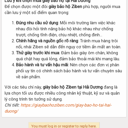
Lưu ý khi chọn mua giày bảo hộ tại Hải Dương
Để chọn được một đôi
giày bảo hộ Ziben
phù hợp, người mua
cần lưu ý một số điểm quan trọng:
Đúng nhu cầu sử dụng
: Mỗi môi trường làm việc khác
nhau đòi hỏi tính năng bảo hộ khác nhau như chống
trượt, chống tĩnh điện, chịu nhiệt, chống đinh…
Chính hãng và nguồn gốc rõ ràng
: Tránh mua hàng trôi
nổi, nhái Ziben sẽ dẫn đến nguy cơ tiềm ẩn mất an toàn.
Thử giày trước khi mua
: Đảm bảo giày ôm chân, không
quá chật hay quá lỏng, đảm bảo thoải mái khi mang lâu.
Bảo hành và tư vấn hậu mãi
: Nên chọn các đơn vị phân
phối uy tín có chính sách bảo hành và tư vấn chuyên sâu
về sản phẩm.
Với các tiêu chí này,
giày bảo hộ Ziben tại Hải Dương
đang là
lựa chọn tối ưu được nhiều công nhân kỹ thuật, kỹ sư và quản
lý công trình tin tưởng sử dụng.
Chi tiết:
https://giaybaohoziben.com/giay-bao-ho-tai-hai-
duong/
You must log in or register to reply here.