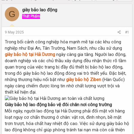
h
t
r
a
giày bảo lao động
G
e
r
Thất Phẩm
a
t
d
d
s
a
9 May 2025
#1
t
t
a
e
Trong bối cảnh công nghiệp hóa mạnh mẽ tại các khu công
r
nghiệp như Đại An, Tân Trường, Nam Sách, nhu cầu sử dụng
t
giày bảo hộ tại Hải Dương
ngày càng gia tăng. Người lao động,
e
doanh nghiệp và các chủ thầu xây dựng đều nhận thức rõ tầm
r
quan trọng của việc trang bị đầy đủ thiết bị bảo hộ lao động,
trong đó giày bảo hộ lao động đóng vai trò thiết yếu. Đặc biệt,
những thương hiệu nổi bật như
giày bảo hộ Ziben
(Hàn Quốc)
ngày càng chiếm được lòng tin nhờ chất lượng vượt trội và
thiết kế hiện đại.
Giày bảo hộ lao động bảo vệ đôi chân nơi công trường
Mỗi ngày, người lao động tại Hải Dương phải đối mặt với hàng
loạt nguy cơ chấn thương ở chân: vật rơi, đinh nhọn, bề mặt
trơn trượt, hóa chất hay nhiệt độ cao. Việc sử dụng giày bảo hộ
lao động không chỉ giúp phòng tránh tai nạn mà còn cải thiện