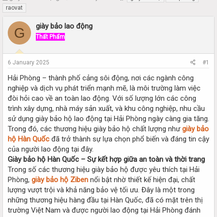
h
t
raovat
r
a
e
r
giày bảo lao động
G
a
t
Thất Phẩm
d
d
s
a
t
t
6 January 2025
#1
a
e
r
Hải Phòng – thành phố cảng sôi động, nơi các ngành công
t
nghiệp và dịch vụ phát triển mạnh mẽ, là môi trường làm việc
e
đòi hỏi cao về an toàn lao động. Với số lượng lớn các công
r
trình xây dựng, nhà máy sản xuất, và khu công nghiệp, nhu cầu
sử dụng giày bảo hộ lao động tại Hải Phòng ngày càng gia tăng.
Trong đó, các thương hiệu giày bảo hộ chất lượng như
giày bảo
hộ Hàn Quốc
đã trở thành sự lựa chọn phổ biến và đáng tin cậy
của người lao động tại đây.
Giày bảo hộ Hàn Quốc – Sự kết hợp giữa an toàn và thời trang
Trong số các thương hiệu giày bảo hộ được yêu thích tại Hải
Phòng,
giày bảo hộ Ziben
nổi bật nhờ thiết kế hiện đại, chất
lượng vượt trội và khả năng bảo vệ tối ưu. Đây là một trong
những thương hiệu hàng đầu tại Hàn Quốc, đã có mặt trên thị
trường Việt Nam và được người lao động tại Hải Phòng đánh