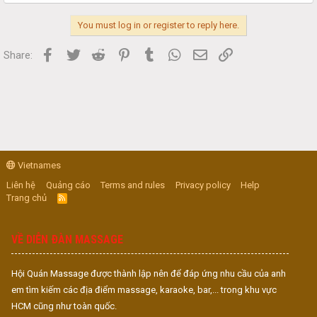
You must log in or register to reply here.
Facebook
Twitter
Reddit
Pinterest
Tumblr
WhatsApp
Email
Link
Share:
Vietnames
Liên hệ
Quảng cáo
Terms and rules
Privacy policy
Help
Trang chủ
R
S
S
VỀ DIỄN ĐÀN MASSAGE
Hội Quán Massage được thành lập nên để đáp ứng nhu cầu của anh
em tìm kiếm các địa điểm massage, karaoke, bar,... trong khu vực
HCM cũng như toàn quốc.