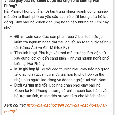
Vì sao giày bảo hộ Ziben được lựa chọn phổ biến tại Hải
Phòng?
Hải Phòng không chỉ là nơi tập trung nhiều ngành công nghiệp
mà còn là thành phố có yêu cầu cao về chất lượng bảo hộ lao
động. Giày bảo hộ Ziben đáp ứng hoàn hảo những tiêu chí này
nhờ:
Độ an toàn cao
: Các sản phẩm của Ziben luôn được
kiểm tra nghiêm ngặt, đạt tiêu chuẩn an toàn quốc tế như
CE (Châu Âu) và ASTM (Hoa Kỳ).
Tính linh hoạt
: Phù hợp với mọi môi trường làm việc, từ
xây dựng, cơ khí đến cảng biển – những ngành nghề phổ
biến tại Hải Phòng.
Mức giá hợp lý
: So với các thương hiệu giày bảo hộ quốc
tế khác, giày Ziben có mức giá hợp lý, phù hợp với thu
nhập của người lao động và doanh nghiệp tại Việt Nam.
Dịch vụ hậu mãi tốt
: Các nhà phân phối giày bảo hộ
Ziben tại Hải Phòng thường có chính sách bảo hành và
hỗ trợ tận tình, mang đến sự yên tâm cho khách hàng.
Xem chi tiết:
http://giaybaohoziben.com/giay-bao-ho-tai-hai-
phong/