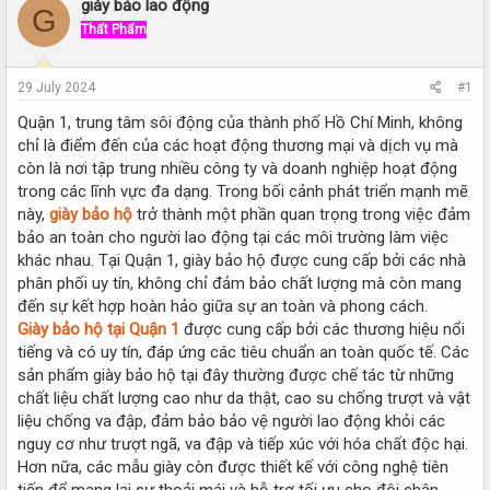
r
a
giày bảo lao động
G
e
r
Thất Phẩm
a
t
d
d
s
a
29 July 2024
#1
t
t
a
e
Quận 1, trung tâm sôi động của thành phố Hồ Chí Minh, không
r
chỉ là điểm đến của các hoạt động thương mại và dịch vụ mà
t
còn là nơi tập trung nhiều công ty và doanh nghiệp hoạt động
e
trong các lĩnh vực đa dạng. Trong bối cảnh phát triển mạnh mẽ
r
này,
giày bảo hộ
trở thành một phần quan trọng trong việc đảm
bảo an toàn cho người lao động tại các môi trường làm việc
khác nhau. Tại Quận 1, giày bảo hộ được cung cấp bởi các nhà
phân phối uy tín, không chỉ đảm bảo chất lượng mà còn mang
đến sự kết hợp hoàn hảo giữa sự an toàn và phong cách.
Giày bảo hộ tại Quận 1
được cung cấp bởi các thương hiệu nổi
tiếng và có uy tín, đáp ứng các tiêu chuẩn an toàn quốc tế. Các
sản phẩm giày bảo hộ tại đây thường được chế tác từ những
chất liệu chất lượng cao như da thật, cao su chống trượt và vật
liệu chống va đập, đảm bảo bảo vệ người lao động khỏi các
nguy cơ như trượt ngã, va đập và tiếp xúc với hóa chất độc hại.
Hơn nữa, các mẫu giày còn được thiết kế với công nghệ tiên
tiến để mang lại sự thoải mái và hỗ trợ tối ưu cho đôi chân