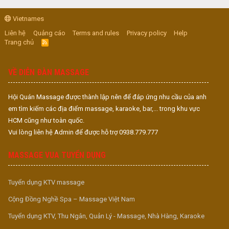
Vietnames
Liên hệ
Quảng cáo
Terms and rules
Privacy policy
Help
Trang chủ
R
S
S
VỀ DIỄN ĐÀN MASSAGE
Hội Quán Massage được thành lập nên để đáp ứng nhu cầu của anh
em tìm kiếm các địa điểm massage, karaoke, bar,... trong khu vực
HCM cũng như toàn quốc.
Vui lòng liên hệ Admin để được hỗ trợ 0938.779.777
MASSAGE VUA TUYỂN DỤNG
Tuyển dụng KTV massage
Cộng Đồng Nghề Spa – Massage Việt Nam
Tuyển dụng KTV, Thu Ngân, Quản Lý - Massage, Nhà Hàng, Karaoke