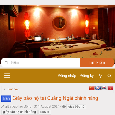
Đăng nhập
Đăng ký
Rao Vặt
Giày bảo hộ tại Quảng Ngãi chính hãng
Bán
T
S
giày bảo lao động
1 August 2024
giày bảo hộ
h
t
giày bảo hộ chính hãng
raovat