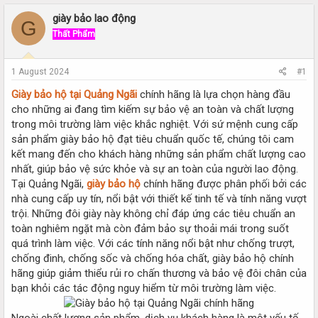
r
a
e
r
giày bảo lao động
G
a
t
Thất Phẩm
d
d
s
a
t
t
1 August 2024
#1
a
e
r
Giày bảo hộ tại Quảng Ngãi
chính hãng là lựa chọn hàng đầu
t
cho những ai đang tìm kiếm sự bảo vệ an toàn và chất lượng
e
trong môi trường làm việc khắc nghiệt. Với sứ mệnh cung cấp
r
sản phẩm giày bảo hộ đạt tiêu chuẩn quốc tế, chúng tôi cam
kết mang đến cho khách hàng những sản phẩm chất lượng cao
nhất, giúp bảo vệ sức khỏe và sự an toàn của người lao động.
Tại Quảng Ngãi,
giày bảo hộ
chính hãng được phân phối bởi các
nhà cung cấp uy tín, nổi bật với thiết kế tinh tế và tính năng vượt
trội. Những đôi giày này không chỉ đáp ứng các tiêu chuẩn an
toàn nghiêm ngặt mà còn đảm bảo sự thoải mái trong suốt
quá trình làm việc. Với các tính năng nổi bật như chống trượt,
chống đinh, chống sốc và chống hóa chất, giày bảo hộ chính
hãng giúp giảm thiểu rủi ro chấn thương và bảo vệ đôi chân của
bạn khỏi các tác động nguy hiểm từ môi trường làm việc.
Ngoài chất lượng sản phẩm, dịch vụ khách hàng là một yếu tố