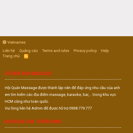
Vietnames
Liên hệ
Quảng cáo
Terms and rules
Privacy policy
Help
Trang chủ
R
S
S
VỀ DIỄN ĐÀN MASSAGE
Hội Quán Massage được thành lập nên để đáp ứng nhu cầu của anh
em tìm kiếm các địa điểm massage, karaoke, bar,... trong khu vực
HCM cũng như toàn quốc.
Vui lòng liên hệ Admin để được hỗ trợ 0938.779.777
MASSAGE VUA TUYỂN DỤNG