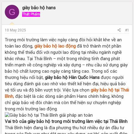
r
a
e
r
giày bảo hộ hans
G
a
t
Thất Phẩm
d
d
s
a
t
t
10 May 2025
#1
a
e
r
Trong môi trường làm việc ngày càng đòi hỏi khắt khe về an
t
toàn lao động,
giày bảo hộ lao động
đã trở thành một phần
e
không thể thiếu đối với người lao động tại nhiều ngành nghề
r
khác nhau. Tại Thái Bình – một trong những tỉnh đang phát
triển mạnh về công nghiệp và xây dựng – nhu cầu sử dụng giày
bảo hộ chất lượng cao ngày càng tăng cao. Trong số các
thương hiệu nổi bật,
giày bảo hộ Hàn Quốc Hans
được người
tiêu dùng đánh giá cao nhờ vào thiết kế hiện đại, hiệu quả bảo
vệ tối ưu và độ bền vượt trội. Việc lựa chọn
giày bảo hộ tại Thái
Bình
, đặc biệt là các dòng sản phẩm Hans chính hãng, không
chỉ giúp bảo vệ đôi chân mà còn thể hiện sự chuyên nghiệp
trong môi trường lao động.
Vai trò của giày bảo hộ trong môi trường làm việc tại Thái Bình
Thái Bình hiện đang là địa phương thu hút nhiều dự án đầu tư
trong các lĩnh vực như dệt may, xây dựng, cơ khí, sản xuất điện