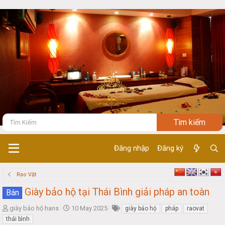
Đăng nhập
Đăng ký
Rao Vặt
Giày bảo hộ tại Thái Bình giải pháp an toàn
Bán
T
S
giày bảo hộ hans
10 May 2025
giày bảo hộ
pháp
raovat
h
t
thái bình