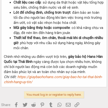
Chất liệu cao cấp
: sử dụng da thật hoặc vật liệu tổng hợp
siêu bền, chống thấm nước và dễ vệ sinh.
Lót đế chống đinh, chống trơn trượt
: đảm bảo an toàn
tối đa cho người lao động khi làm việc trong môi trường
ẩm ướt, có vật sắc nhọn hoặc hóa chất.
Mũi giày bằng thép hoặc composite
: có khả năng chịu va
đập, đè nén lên đến hàng trăm joule.
Thiết kế thể thao, ôm chân, thoải mái khi di chuyển nhiều
giờ
: phù hợp với nhu cầu sử dụng hàng ngày, không gây
mỏi chân.
Chính nhờ những ưu điểm vượt trội trên,
giày bảo hộ Hans Hàn
Quốc tại Thái Bình
ngày càng được lựa chọn nhiều hơn, không
chỉ bởi người lao động mà còn bởi các doanh nghiệp muốn
đảm bảo phúc lợi và an toàn cho nhân sự của mình.
Chi tiết:
https://giaybaohohans.com/giay-bao-ho-tai-thai-binh-
chinh-hang-uy-tin/
You must log in or register to reply here.
Facebook
Twitter
Reddit
Pinterest
Tumblr
WhatsApp
Email
Link
Share: