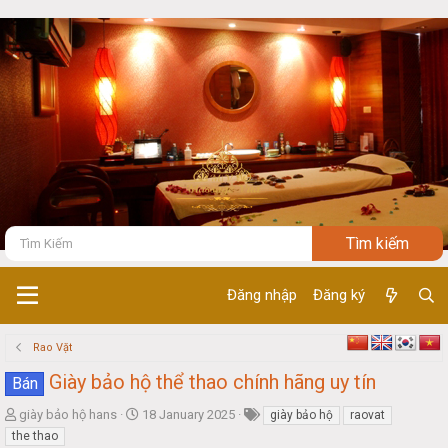
Đăng nhập
Đăng ký
Rao Vặt
Giày bảo hộ thể thao chính hãng uy tín
Bán
T
S
giày bảo hộ hans
18 January 2025
giày bảo hộ
raovat
h
t
the thao