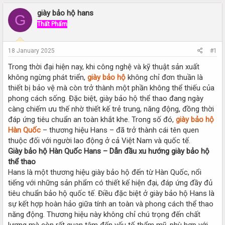
r
a
e
r
giày bảo hộ hans
G
a
t
Thất Phẩm
d
d
s
a
t
t
18 January 2025
#1
a
e
r
Trong thời đại hiện nay, khi công nghệ và kỹ thuật sản xuất
t
không ngừng phát triển,
giày bảo hộ
không chỉ đơn thuần là
e
thiết bị bảo vệ mà còn trở thành một phần không thể thiếu của
r
phong cách sống. Đặc biệt, giày bảo hộ thể thao đang ngày
càng chiếm ưu thế nhờ thiết kế trẻ trung, năng động, đồng thời
đáp ứng tiêu chuẩn an toàn khắt khe. Trong số đó,
giày bảo hộ
Hàn Quốc
– thương hiệu Hans – đã trở thành cái tên quen
thuộc đối với người lao động ở cả Việt Nam và quốc tế.
Giày bảo hộ Hàn Quốc Hans – Dẫn đầu xu hướng giày bảo hộ
thể thao
Hans là một thương hiệu giày bảo hộ đến từ Hàn Quốc, nổi
tiếng với những sản phẩm có thiết kế hiện đại, đáp ứng đầy đủ
tiêu chuẩn bảo hộ quốc tế. Điều đặc biệt ở giày bảo hộ Hans là
sự kết hợp hoàn hảo giữa tính an toàn và phong cách thể thao
năng động. Thương hiệu này không chỉ chú trọng đến chất
lượng mà còn rất quan tâm đến yếu tố thẩm mỹ, phù hợp với