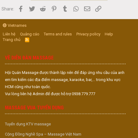
Facebook
Twitter
Reddit
Pinterest
Tumblr
WhatsApp
Email
Link
Share:
Vietnames
Liên hệ
Quảng cáo
Terms and rules
Privacy policy
Help
Trang chủ
R
S
S
VỀ DIỄN ĐÀN MASSAGE
Hội Quán Massage được thành lập nên để đáp ứng nhu cầu của anh
em tìm kiếm các địa điểm massage, karaoke, bar,... trong khu vực
HCM cũng như toàn quốc.
Vui lòng liên hệ Admin để được hỗ trợ 0938.779.777
MASSAGE VUA TUYỂN DỤNG
Tuyển dụng KTV massage
Cộng Đồng Nghề Spa – Massage Việt Nam