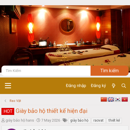
Đăng nhập
Đăng ký
Rao Vặt
Giày bảo hộ thiết kế hiện đại
HOT
T
S
giày bảo hộ hans
7 May 2026
giày bảo hộ
raovat
thiết kế
h
t