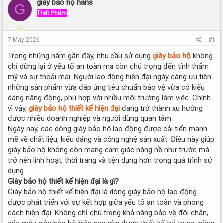
r
a
giày bảo hộ hans
G
e
r
Thất Phẩm
a
t
d
d
s
a
7 May 2026
#1
t
t
a
e
Trong những năm gần đây, nhu cầu sử dụng
giày bảo hộ
không
r
chỉ dừng lại ở yếu tố an toàn mà còn chú trọng đến tính thẩm
t
mỹ và sự thoải mái. Người lao động hiện đại ngày càng ưu tiên
e
những sản phẩm vừa đáp ứng tiêu chuẩn bảo vệ vừa có kiểu
r
dáng năng động, phù hợp với nhiều môi trường làm việc. Chính
vì vậy,
giày bảo hộ thiết kế hiện đại
đang trở thành xu hướng
được nhiều doanh nghiệp và người dùng quan tâm.
Ngày nay, các dòng giày bảo hộ lao động được cải tiến mạnh
mẽ về chất liệu, kiểu dáng và công nghệ sản xuất. Điều này giúp
giày bảo hộ không còn mang cảm giác nặng nề như trước mà
trở nên linh hoạt, thời trang và tiện dụng hơn trong quá trình sử
dụng.
Giày bảo hộ thiết kế hiện đại là gì?
Giày bảo hộ thiết kế hiện đại là dòng giày bảo hộ lao động
được phát triển với sự kết hợp giữa yếu tố an toàn và phong
cách hiện đại. Không chỉ chú trọng khả năng bảo vệ đôi chân,
các mẫu giày bảo hộ hiện nay còn được thiết kế trẻ trung, năng