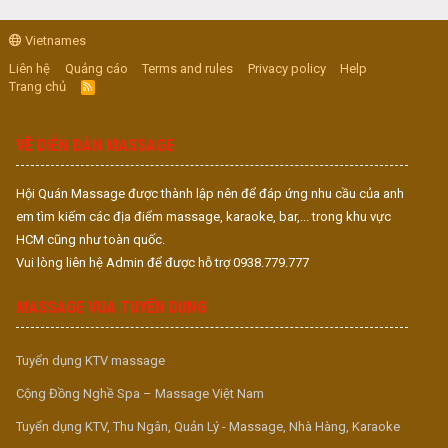
Vietnames
Liên hệ
Quảng cáo
Terms and rules
Privacy policy
Help
Trang chủ
R
S
S
VỀ DIỄN ĐÀN MASSAGE
Hội Quán Massage được thành lập nên để đáp ứng nhu cầu của anh
em tìm kiếm các địa điểm massage, karaoke, bar,... trong khu vực
HCM cũng như toàn quốc.
Vui lòng liên hệ Admin để được hỗ trợ 0938.779.777
MASSAGE VUA TUYỂN DỤNG
Tuyển dụng KTV massage
Cộng Đồng Nghề Spa – Massage Việt Nam
Tuyển dụng KTV, Thu Ngân, Quản Lý - Massage, Nhà Hàng, Karaoke