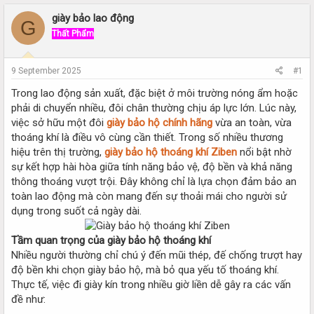
r
a
e
r
giày bảo lao động
G
a
t
Thất Phẩm
d
d
s
a
t
t
9 September 2025
#1
a
e
r
Trong lao động sản xuất, đặc biệt ở môi trường nóng ẩm hoặc
t
phải di chuyển nhiều, đôi chân thường chịu áp lực lớn. Lúc này,
e
việc sở hữu một đôi
giày bảo hộ chính hãng
vừa an toàn, vừa
r
thoáng khí là điều vô cùng cần thiết. Trong số nhiều thương
hiệu trên thị trường,
giày bảo hộ thoáng khí Ziben
nổi bật nhờ
sự kết hợp hài hòa giữa tính năng bảo vệ, độ bền và khả năng
thông thoáng vượt trội. Đây không chỉ là lựa chọn đảm bảo an
toàn lao động mà còn mang đến sự thoải mái cho người sử
dụng trong suốt cả ngày dài.
Tầm quan trọng của giày bảo hộ thoáng khí
Nhiều người thường chỉ chú ý đến mũi thép, đế chống trượt hay
độ bền khi chọn giày bảo hộ, mà bỏ qua yếu tố thoáng khí.
Thực tế, việc đi giày kín trong nhiều giờ liền dễ gây ra các vấn
đề như: