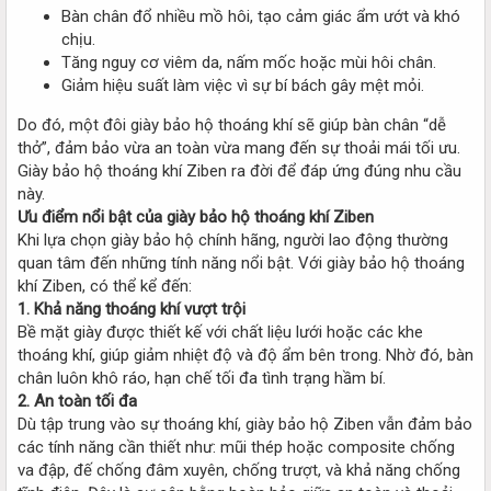
Bàn chân đổ nhiều mồ hôi, tạo cảm giác ẩm ướt và khó
chịu.
Tăng nguy cơ viêm da, nấm mốc hoặc mùi hôi chân.
Giảm hiệu suất làm việc vì sự bí bách gây mệt mỏi.
Do đó, một đôi giày bảo hộ thoáng khí sẽ giúp bàn chân “dễ
thở”, đảm bảo vừa an toàn vừa mang đến sự thoải mái tối ưu.
Giày bảo hộ thoáng khí Ziben ra đời để đáp ứng đúng nhu cầu
này.
Ưu điểm nổi bật của giày bảo hộ thoáng khí Ziben
Khi lựa chọn giày bảo hộ chính hãng, người lao động thường
quan tâm đến những tính năng nổi bật. Với giày bảo hộ thoáng
khí Ziben, có thể kể đến:
1. Khả năng thoáng khí vượt trội
Bề mặt giày được thiết kế với chất liệu lưới hoặc các khe
thoáng khí, giúp giảm nhiệt độ và độ ẩm bên trong. Nhờ đó, bàn
chân luôn khô ráo, hạn chế tối đa tình trạng hầm bí.
2. An toàn tối đa
Dù tập trung vào sự thoáng khí, giày bảo hộ Ziben vẫn đảm bảo
các tính năng cần thiết như: mũi thép hoặc composite chống
va đập, đế chống đâm xuyên, chống trượt, và khả năng chống