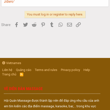
ziben/
You must log in or register to reply here.
Facebook
Twitter
Reddit
Pinterest
Tumblr
WhatsApp
Email
Link
Share:
Vietnames
Liên hệ
Quảng cáo
Terms and rules
Privacy policy
Help
Trang chủ
R
S
S
VỀ DIỄN ĐÀN MASSAGE
Hội Quán Massage được thành lập nên để đáp ứng nhu cầu của anh
em tìm kiếm các địa điểm massage, karaoke, bar,... trong khu vực