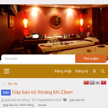
Đăng nhập
Đăng ký
Rao Vặt
Giày bảo hộ thoáng khí Ziben
Bán
T
S
giày bảo lao động
9 September 2025
giày bảo hộ
h
t
giày bảo hộ chính hãng
raovat