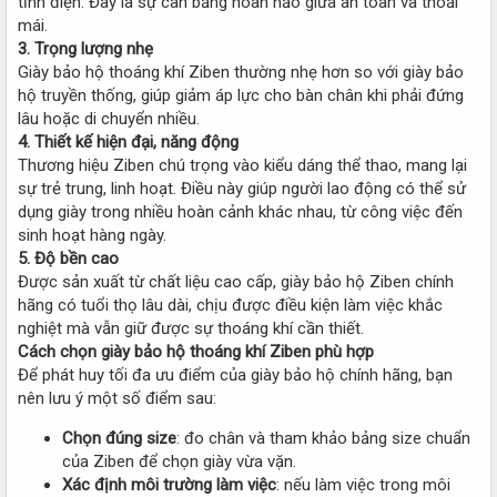
tĩnh điện. Đây là sự cân bằng hoàn hảo giữa an toàn và thoải
mái.
3. Trọng lượng nhẹ
Giày bảo hộ thoáng khí Ziben thường nhẹ hơn so với giày bảo
hộ truyền thống, giúp giảm áp lực cho bàn chân khi phải đứng
lâu hoặc di chuyển nhiều.
4. Thiết kế hiện đại, năng động
Thương hiệu Ziben chú trọng vào kiểu dáng thể thao, mang lại
sự trẻ trung, linh hoạt. Điều này giúp người lao động có thể sử
dụng giày trong nhiều hoàn cảnh khác nhau, từ công việc đến
sinh hoạt hàng ngày.
5. Độ bền cao
Được sản xuất từ chất liệu cao cấp, giày bảo hộ Ziben chính
hãng có tuổi thọ lâu dài, chịu được điều kiện làm việc khắc
nghiệt mà vẫn giữ được sự thoáng khí cần thiết.
Cách chọn giày bảo hộ thoáng khí Ziben phù hợp
Để phát huy tối đa ưu điểm của giày bảo hộ chính hãng, bạn
nên lưu ý một số điểm sau:
Chọn đúng size
: đo chân và tham khảo bảng size chuẩn
của Ziben để chọn giày vừa vặn.
Xác định môi trường làm việc
: nếu làm việc trong môi