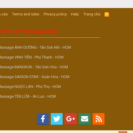
 cáo
Terms and rules
Privacy policy
Help
Trang chủ
R
S
S
ĐƠN VỊ HỢP TÁC QUẢNG CÁO
assage ÁNH DƯƠNG - Tân Sơn Nhì - HCM
assage VINH TIÊN - Phú Thạnh - HCM
assage BANGKOK - Tân Sơn Hòa - HCM
assage SAIGON STAR - Xuân Hòa - HCM
assage NGỌC LAN - Phú Thọ - HCM
assage TÊN LỬA - An Lạc - HCM