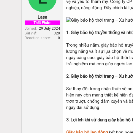
vệ và yếu tố thẩm mỹ. Công ty CP
d
d
s
a
nghiệp, năng động. Đây chính là l
t
t
Lasa
a
e
r
Thất Phẩm
t
Joined
29 July 2024
1. Giày bảo hộ truyền thống và nh
Bài viết
320
e
Reaction score
0
r
Trong nhiều năm, giày bảo hộ truy
lượng nặng và ít sự lựa chọn về 
ngày càng cao, giày bảo hộ thời t
trải nghiệm mà còn giúp người lao 
2. Giày bảo hộ thời trang – Xu hư
Sự thay đổi trong nhận thức về an
hiện nay còn mang thiết kế hiện đạ
trơn trượt, chống đâm xuyên và bảo
ngày dài sử dụng.
3. Lợi ích khi sử dụng giày bảo hộ 
Giày bảo hộ lao động
kết hợp hoàn