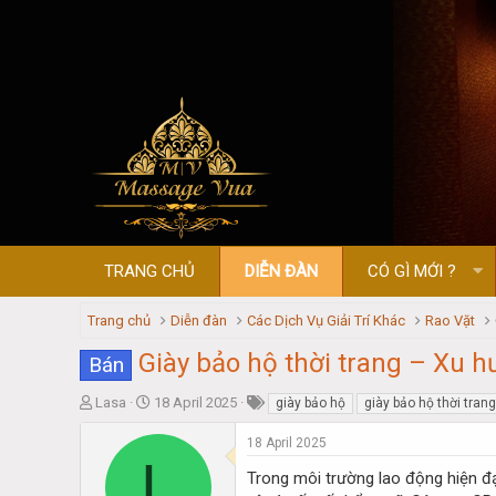
TRANG CHỦ
DIỄN ĐÀN
CÓ GÌ MỚI ?
Trang chủ
Diễn đàn
Các Dịch Vụ Giải Trí Khác
Rao Vặt
Giày bảo hộ thời trang – Xu 
Bán
T
S
Lasa
18 April 2025
giày bảo hộ
giày bảo hộ thời trang
h
t
r
a
18 April 2025
L
e
r
Trong môi trường lao động hiện đ
a
t