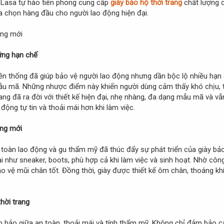
 Lasa tự hào tiên phong cung cấp
giày bảo hộ thời trang
chất lượng c
ựa chọn hàng đầu cho người lao động hiện đại.
ững hạn chế
ền thống đã giúp bảo vệ người lao động nhưng dần bộc lộ nhiều hạn 
mẫu mã. Những nhược điểm này khiến người dùng cảm thấy khó chịu, 
rang đã ra đời với thiết kế hiện đại, nhẹ nhàng, đa dạng mẫu mã và 
động tự tin và thoải mái hơn khi làm việc.
ớng mới
 toàn lao động và gu thẩm mỹ đã thúc đẩy sự phát triển của giày bảo
i như sneaker, boots, phù hợp cả khi làm việc và sinh hoạt. Nhờ công
 vệ mũi chân tốt. Đồng thời, giày được thiết kế ôm chân, thoáng khí
thời trang
 hảo giữa an toàn, thoải mái và tính thẩm mỹ. Không chỉ đảm bảo 