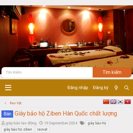
Đăng nhập
Đăng ký
Rao Vặt
Giày bảo hộ Ziben Hàn Quốc chất lượng
Bán
T
S
giày bảo lao động
19 September 2024
giày bảo hộ
h
t
giày bảo hộ ziben
raovat