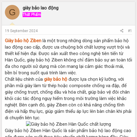
r
a
e
r
giày bảo lao động
G
a
t
Thất Phẩm
d
d
s
a
t
t
19 September 2024
#1
a
e
r
Giày bảo hộ Ziben
là một trong những dòng sản phẩm bảo hộ
t
lao động cao cấp, được ưa chuộng bởi chất lượng vượt trội và
e
thiết kế hiện đại. Được sản xuất theo công nghệ tiên tiến từ
r
Hàn Quốc, giày bảo hộ Ziben không chỉ đảm bảo sự an toàn tối
đa cho người sử dụng mà còn mang lại cảm giác thoải mái,
bền bỉ trong suốt quá trình làm việc.
Chất liệu chính của
giày bảo hộ
được lựa chọn kỹ lưỡng, với
phần mũi giày làm từ thép hoặc composite chống va đập, đế
giày chống trượt, chống dầu và hóa chất, giúp bảo vệ đôi chân
khỏi các tác động nguy hiểm trong môi trường làm việc khắc
nghiệt. Bên cạnh đó, giày Ziben còn có khả năng chống tĩnh
điện và hấp thụ lực, giúp giảm thiểu áp lực lên bàn chân khi phải
di chuyển liên tục.
Giày bảo hộ Ziben Hàn Quốc là sản phẩm bảo hộ lao động cao
cấp được sản xuất theo tiêu chuẩn chất lượng hàng đầu. Giày