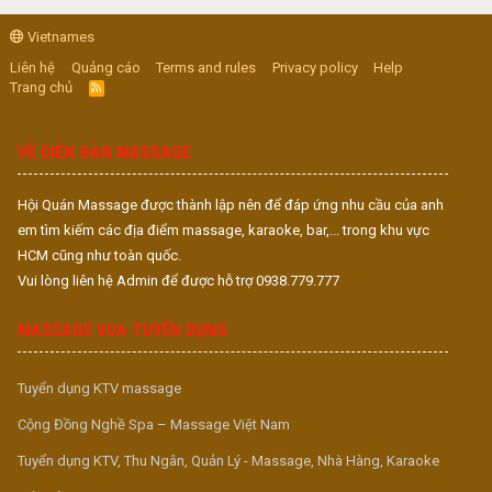
Vietnames
Liên hệ
Quảng cáo
Terms and rules
Privacy policy
Help
Trang chủ
R
S
S
VỀ DIỄN ĐÀN MASSAGE
Hội Quán Massage được thành lập nên để đáp ứng nhu cầu của anh
em tìm kiếm các địa điểm massage, karaoke, bar,... trong khu vực
HCM cũng như toàn quốc.
Vui lòng liên hệ Admin để được hỗ trợ 0938.779.777
MASSAGE VUA TUYỂN DỤNG
Tuyển dụng KTV massage
Cộng Đồng Nghề Spa – Massage Việt Nam
Tuyển dụng KTV, Thu Ngân, Quản Lý - Massage, Nhà Hàng, Karaoke