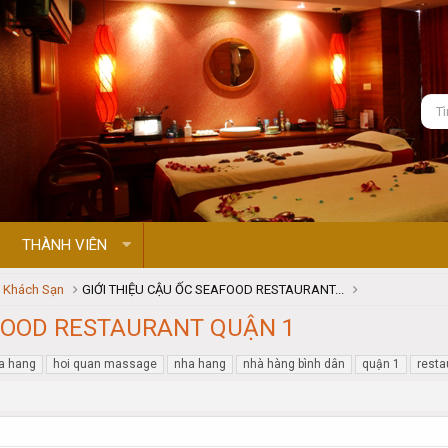
THÀNH VIÊN
- Khách Sạn
GIỚI THIỆU CẬU ỐC SEAFOOD RESTAURANT...
AFOOD RESTAURANT QUẬN 1
ha hang
hoi quan massage
nha hang
nhà hàng bình dân
quận 1
resta