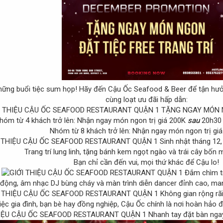
những buổi tiệc sum họp! Hãy đến Cậu Ốc Seafood & Beer để tận hưở
cùng loạt ưu đãi hấp dẫn:
TẶNG NGAY MÓN N
hóm từ 4 khách trở lên: Nhận ngay món ngon trị giá 200K
sau
20h30 
Nhóm từ 8 khách trở lên: Nhận ngay món ngon trị giá
Sinh nhật tháng 12,
Trang trí lung linh, tặng bánh kem ngọt ngào và trái cây bốn 
Bạn chỉ cần đến vui, mọi thứ khác để Cậu lo!
Đắm chìm tr
 động, âm nhạc DJ bùng cháy và màn trình diễn dancer đỉnh cao, m
Không gian rộng rãi
iệc gia đình, bạn bè hay đồng nghiệp, Cậu Ốc chính là nơi hoàn hảo 
Nhanh tay đặt bàn ngay