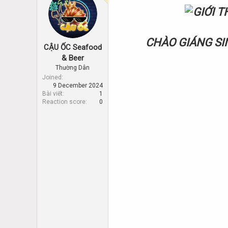
d
d
s
a
t
t
a
e
r
CHÀO GIÁNG SI
CẬU ỐC Seafood
t
& Beer
e
r
Thường Dân
Joined
9 December 2024
Bài viết
1
Reaction score
0