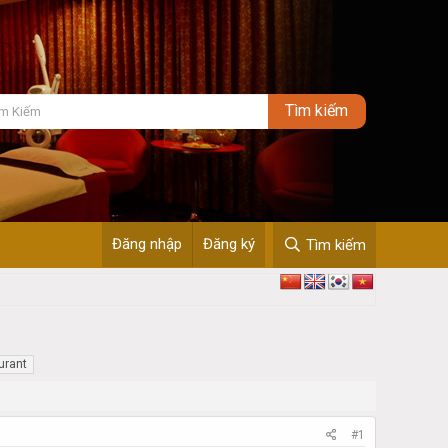
Đăng nhập
Đăng ký
Tìm kiếm
urant
#1