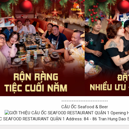
---------------------------
CẬU ỐC Seafood & Beer
Opening H
Address: 84 - 86 Tran Hung Dao S