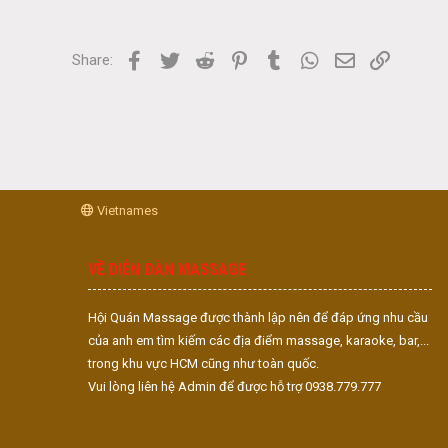
Facebook
Twitter
Reddit
Pinterest
Tumblr
WhatsApp
Email
Link
Share:
Vietnames
VỀ DIỄN ĐÀN MASSAGE
Hội Quán Massage được thành lập nên để đáp ứng nhu cầu
của anh em tìm kiếm các địa điểm massage, karaoke, bar,...
trong khu vực HCM cũng như toàn quốc.
Vui lòng liên hệ Admin để được hỗ trợ 0938.779.777