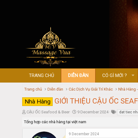
TRANG CHỦ
DIỄN ĐÀN
CÓ GÌ MỚI ?
Trang chủ
Diễn đàn
Các Dịch Vụ Giải Trí Khác
Nhà Hàng 
GIỚI THIỆU CẬU ỐC SE
Nhà Hàng
T
S
CẬU ỐC Seafood & Beer
9 December 2024
dat tiec n
h
t
Tổng hợp các nhà hàng tại việt nam
r
a
e
r
a
t
9 December 2024