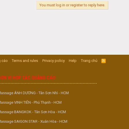
You must log in or register to reply here.
 cáo
Terms and rules
Privacy policy
Help
Trang chủ
R
S
S
ĐƠN VỊ HỢP TÁC QUẢNG CÁO
assage ÁNH DƯƠNG - Tân Sơn Nhì - HCM
assage VINH TIÊN - Phú Thạnh - HCM
assage BANGKOK - Tân Sơn Hòa - HCM
assage SAIGON STAR - Xuân Hòa - HCM