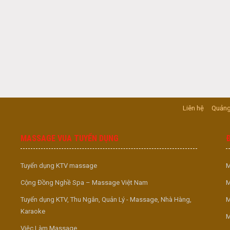
Liên hệ
Quảng
MASSAGE VUA TUYỂN DỤNG
Tuyển dụng KTV massage
M
Cộng Đồng Nghề Spa – Massage Việt Nam
M
Tuyển dụng KTV, Thu Ngân, Quản Lý - Massage, Nhà Hàng,
M
Karaoke
M
Việc Làm Massage