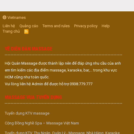
Vietnames
Liên hệ
Quảng cáo
Terms and rules
Privacy policy
Help
Trang chủ
R
S
S
VỀ DIỄN ĐÀN MASSAGE
Hội Quán Massage được thành lập nên để đáp ứng nhu cầu của anh
em tìm kiếm các địa điểm massage, karaoke, bar,... trong khu vực
HCM cũng như toàn quốc.
Vui lòng liên hệ Admin để được hỗ trợ 0938.779.777
MASSAGE VUA TUYỂN DỤNG
Tuyển dụng KTV massage
Cộng Đồng Nghề Spa – Massage Việt Nam
Tuyển dụng KTV, Thu Ngân, Quản Lý - Massage, Nhà Hàng, Karaoke