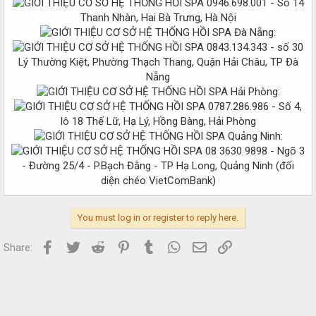
0946.698.001 - Số 14
Thanh Nhàn, Hai Bà Trưng, Hà Nội
Đà Nẵng:
0843.134.343 - số 30
Lý Thường Kiệt, Phường Thạch Thang, Quận Hải Châu, TP Đà
Nẵng
Hải Phòng:
0787.286.986 - Số 4,
lô 18 Thế Lữ, Hạ Lý, Hồng Bàng, Hải Phòng
Quảng Ninh:
08 3630 9898 - Ngõ 3
- Đường 25/4 - P.Bạch Đằng - TP Hạ Long, Quảng Ninh (đối
diện chéo VietComBank)​
You must log in or register to reply here.
Facebook
Twitter
Reddit
Pinterest
Tumblr
WhatsApp
Email
Link
Share: