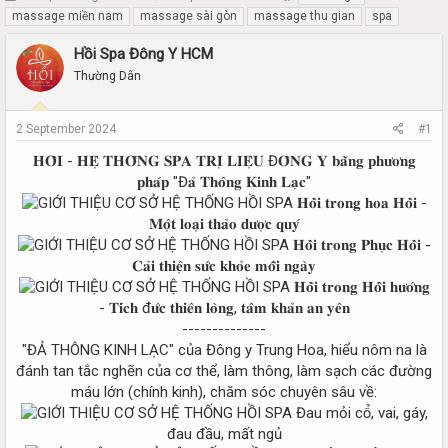
h
t
massage miền nam
massage sài gòn
massage thu gian
spa
r
a
e
r
Hồi Spa Đông Y HCM
a
t
Thường Dân
d
d
s
a
t
t
2 September 2024
#1
a
e
r
𝐇𝐎̂̀𝐈 - 𝐇𝐄̣̂ 𝐓𝐇𝐎̂́𝐍𝐆 𝐒𝐏𝐀 𝐓𝐑𝐈̣ 𝐋𝐈𝐄̣̂𝐔 Đ𝐎̂𝐍𝐆 𝐘 𝐛𝐚̆̀𝐧𝐠 𝐩𝐡𝐮̛𝐨̛𝐧𝐠
t
𝐩𝐡𝐚́𝐩 "Đ𝐚̉ 𝐓𝐡𝐨̂𝐧𝐠 𝐊𝐢𝐧𝐡 𝐋𝐚̣𝐜"
e
𝐇𝐨̂̀𝐢 𝐭𝐫𝐨𝐧𝐠 𝐡𝐨𝐚 𝐇𝐨̂̀𝐢 -
r
𝐌𝐨̣̂𝐭 𝐥𝐨𝐚̣𝐢 𝐭𝐡𝐚̉𝐨 𝐝𝐮̛𝐨̛̣𝐜 𝐪𝐮𝐲́
𝐇𝐨̂̀𝐢 𝐭𝐫𝐨𝐧𝐠 𝐏𝐡𝐮̣𝐜 𝐇𝐨̂̀𝐢 -
𝐂𝐚̉𝐢 𝐭𝐡𝐢𝐞̣̂𝐧 𝐬𝐮̛́𝐜 𝐤𝐡𝐨̉𝐞 𝐦𝐨̂̃𝐢 𝐧𝐠𝐚̀𝐲
𝐇𝐨̂̀𝐢 𝐭𝐫𝐨𝐧𝐠 𝐇𝐨̂̀𝐢 𝐡𝐮̛𝐨̛́𝐧𝐠
- 𝐓𝐢́𝐜𝐡 đ𝐮̛́𝐜 𝐭𝐡𝐢𝐞̂𝐧 𝐥𝐨̀𝐧𝐠, 𝐭𝐚̂𝐦 𝐤𝐡𝐚̉𝐧 𝐚𝐧 𝐲𝐞̂𝐧
--------------
"ĐẢ THÔNG KINH LẠC" của Đông y Trung Hoa, hiểu nôm na là
đánh tan tắc nghẽn của cơ thể, làm thông, làm sạch các đường
máu lớn (chính kinh), chăm sóc chuyên sâu về:
Đau mỏi cổ, vai, gáy,
đau đầu, mất ngủ