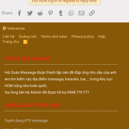
You must log in or register to reply here.
Facebook
Twitter
Reddit
Pinterest
Tumblr
WhatsApp
Email
Link
Share:
Vietnames
Liên hệ
Quảng cáo
Terms and rules
Privacy policy
Help
Trang chủ
R
S
S
VỀ DIỄN ĐÀN MASSAGE
Hội Quán Massage được thành lập nên để đáp ứng nhu cầu của anh
em tìm kiếm các địa điểm massage, karaoke, bar,... trong khu vực
HCM cũng như toàn quốc.
Vui lòng liên hệ Admin để được hỗ trợ 0938.779.777
MASSAGE VUA TUYỂN DỤNG
Tuyển dụng KTV massage