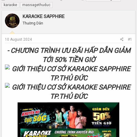
h
t
karaoke
massagethuduc
r
a
e
r
KARAOKE SAPPHIRE
a
t
Thường Dân
d
d
s
a
t
t
10 August 2024
#1
a
e
r
- CHƯƠNG TRÌNH ƯU ĐÃI HẤP DẪN GIẢM
t
TỚI 50% TIỀN GIỜ
e
r