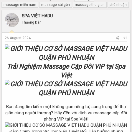
h
t
massage miền nam
massage sài gòn
massage thu gian
phú nhuận
r
a
e
r
SPA VIỆT HADU
a
t
Thường Dân
d
d
s
a
t
t
26 August 2024
#1
a
e
r
t
e
r
Trải Nghiệm Massage Cặp Đôi VIP tại Spa
Việt
Bạn đang tìm kiếm một không gian riêng tư, sang trọng để thư
giãn cùng người thương? Hãy đến với dịch vụ massage cặp đôi
phòng VIP tại Spa Việt!
Đắm Chìm Trong Sự Thư Giãn Tuyệt Đối: Tận hưởng những