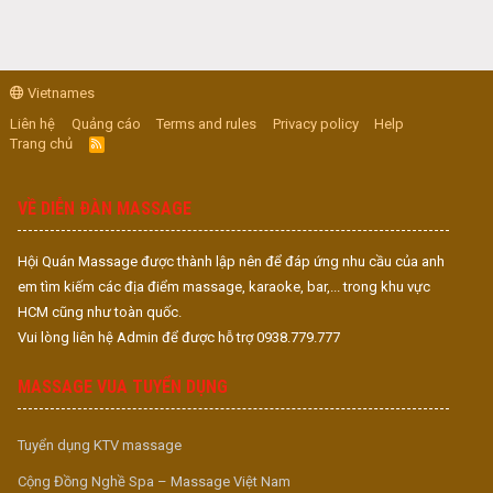
Vietnames
Liên hệ
Quảng cáo
Terms and rules
Privacy policy
Help
Trang chủ
R
S
S
VỀ DIỄN ĐÀN MASSAGE
Hội Quán Massage được thành lập nên để đáp ứng nhu cầu của anh
em tìm kiếm các địa điểm massage, karaoke, bar,... trong khu vực
HCM cũng như toàn quốc.
Vui lòng liên hệ Admin để được hỗ trợ 0938.779.777
MASSAGE VUA TUYỂN DỤNG
Tuyển dụng KTV massage
Cộng Đồng Nghề Spa – Massage Việt Nam