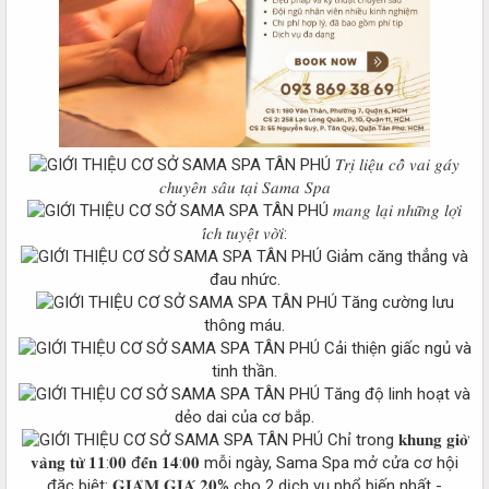
𝑇𝑟𝑖̣ 𝑙𝑖𝑒̣̂𝑢 𝑐𝑜̂̉ 𝑣𝑎𝑖 𝑔𝑎́𝑦
𝑐ℎ𝑢𝑦𝑒̂𝑛 𝑠𝑎̂𝑢 𝑡𝑎̣𝑖 𝑆𝑎𝑚𝑎 𝑆𝑝𝑎
𝑚𝑎𝑛𝑔 𝑙𝑎̣𝑖 𝑛ℎ𝑢̛̃𝑛𝑔 𝑙𝑜̛̣𝑖
𝑖́𝑐ℎ 𝑡𝑢𝑦𝑒̣̂𝑡 𝑣𝑜̛̀𝑖:
Giảm căng thẳng và
đau nhức.
Tăng cường lưu
thông máu.
Cải thiện giấc ngủ và
tinh thần.
Tăng độ linh hoạt và
dẻo dai của cơ bắp.
Chỉ trong 𝐤𝐡𝐮𝐧𝐠 𝐠𝐢𝐨̛̀
𝐯𝐚̀𝐧𝐠 𝐭𝐮̛̀ 𝟏𝟏:𝟎𝟎 đ𝐞̂́𝐧 𝟏𝟒:𝟎𝟎 mỗi ngày, Sama Spa mở cửa cơ hội
đặc biệt: 𝐆𝐈𝐀̉𝐌 𝐆𝐈𝐀́ 𝟐𝟎% cho 2 dịch vụ phổ biến nhất -