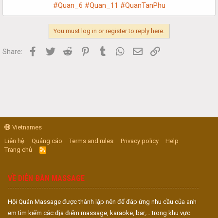
#Quan_6
#Quan_11
#QuanTanPhu
You must log in or register to reply here.
Facebook
Twitter
Reddit
Pinterest
Tumblr
WhatsApp
Email
Link
Share:
Vietnames
Liên hệ
Quảng cáo
Terms and rules
Privacy policy
Help
Trang chủ
R
S
S
VỀ DIỄN ĐÀN MASSAGE
Hội Quán Massage được thành lập nên để đáp ứng nhu cầu của anh
em tìm kiếm các địa điểm massage, karaoke, bar,... trong khu vực