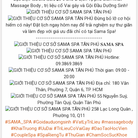
Massage Body , trị liệu cổ Vai gáy và Gội Đầu Dưỡng Sinh!
Đừng bỏ lỡ cơ hội
hiếm có này! Đặt lịch ngay hôm nay để trải nghiệm sự thư giãn
và làm đẹp với giá ưu đãi chỉ có tại Sama Spa!
------------------------------------
𝐒𝐀𝐌𝐀 𝐒𝐏𝐀
Hotline:
09.3869.3869
Thời gian: 09:00 -
20:00
Địa chỉ: 180 Văn
Thân, Phường 7, Quận 6, TP. HCM
55 Nguyễn Suý,
Phường Tân Quý, Quận Tân Phú
258 Lạc Long Quân ,
Phường 10, Q11
#SAMA_SPA
#Goidauduongsinh
#VatLyTriLieu
#massagebody
#KhaiTruong
#UuDai
#TriLieuCoVaiGay
#DaoTaoHocVien
#CoupleSpa
#SpaRiengTu
#ThuGian
#ChamSocSucKhoe