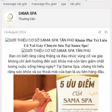
h
t
massage sài gòn
massage thu gian
spa
tân phú
r
a
e
r
SAMA SPA
a
t
Thường Dân
d
d
s
a
t
t
14 August 2024
#1
a
e
r
𝐊𝐡𝐚́𝐦 𝐏𝐡𝐚́ 𝐓𝐫𝐢̣ 𝐋𝐢𝐞̣̂𝐮
t
𝐂𝐨̂̉ 𝐕𝐚𝐢 𝐆𝐚́𝐲 𝐂𝐡𝐮𝐲𝐞̂𝐧 𝐒𝐚̂𝐮 𝐓𝐚̣𝐢 𝐒𝐚𝐦𝐚 𝐒𝐩𝐚!
e
r
Bạn có biết rằng căng thẳng và đau nhức vùng cổ vai gáy
không chỉ ảnh hưởng đến sức khỏe mà còn làm giảm chất
lượng cuộc sống hàng ngày? Tại Sama Spa,
chú
ng tôi hiểu
rằng sức khỏe và sự thoải mái của bạn là ưu tiên hàng đầu.