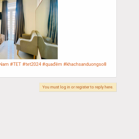
tNam
#TET
#tet2024
#quađêm
#khachsanduongso8
You must log in or register to reply here.