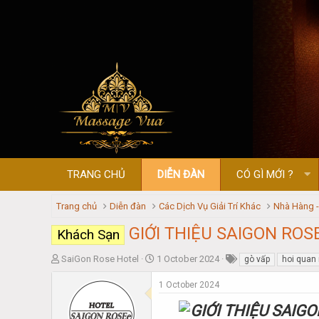
TRANG CHỦ
DIỄN ĐÀN
CÓ GÌ MỚI ?
Trang chủ
Diễn đàn
Các Dịch Vụ Giải Trí Khác
Nhà Hàng 
GIỚI THIỆU SAIGON RO
Khách Sạn
T
S
SaiGon Rose Hotel
1 October 2024
gò vấp
hoi quan
h
t
r
a
1 October 2024
e
r
a
t