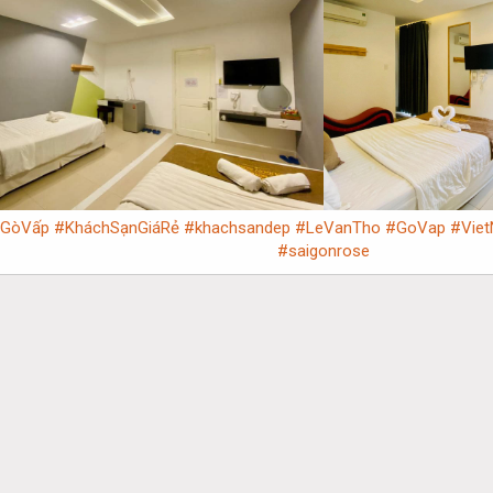
nGòVấp
#KháchSạnGiáRẻ
#khachsandep
#LeVanTho
#GoVap
#Vie
#saigonrose