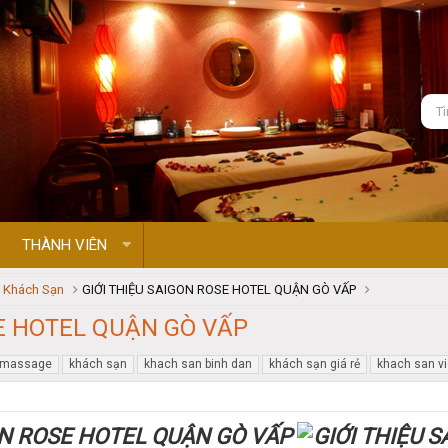
THÀNH VIÊN
- Khách Sạn
GIỚI THIỆU SAIGON ROSE HOTEL QUẬN GÒ VẤP
SE HOTEL QUẬN GÒ VẤP
 massage
khách sạn
khach san binh dan
khách sạn giá rẻ
khach san v