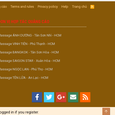
 cáo
Terms and rules
Privacy policy
Help
Trang chủ
R
S
S
ĐƠN VỊ HỢP TÁC QUẢNG CÁO
assage ÁNH DƯƠNG - Tân Sơn Nhì - HCM
assage VINH TIÊN - Phú Thạnh - HCM
assage BANGKOK - Tân Sơn Hòa - HCM
assage SAIGON STAR - Xuân Hòa - HCM
assage NGỌC LAN - Phú Thọ - HCM
assage TÊN LỬA - An Lạc - HCM
Top
gged in if you register.