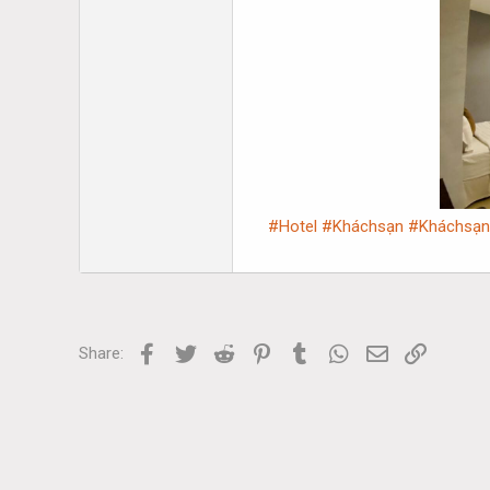
#Hotel
#Kháchsạn
#Kháchsạ
Facebook
Twitter
Reddit
Pinterest
Tumblr
WhatsApp
Email
Link
Share: