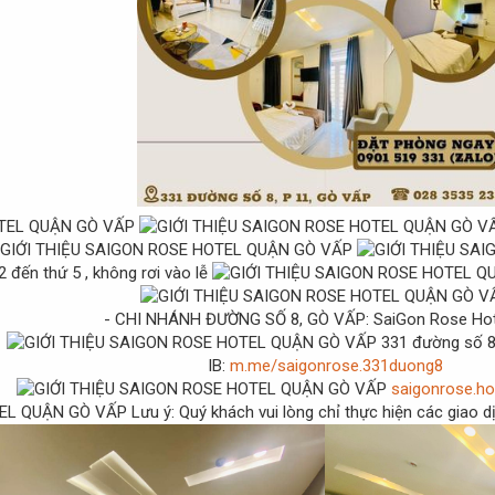
2 đến thứ 5 , không rơi vào lễ
- CHI NHÁNH ĐƯỜNG SỐ 8, GÒ VẤP: SaiGon Rose Ho
331 đường số 8
IB:
m.me/saigonrose.331duong8
saigonrose.h
Lưu ý: Quý khách vui lòng chỉ thực hiện các giao