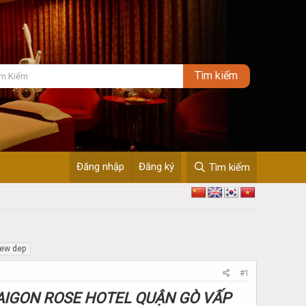
Đăng nhập
Đăng ký
Tìm kiếm
iew dep
#1