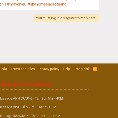
hill
#maychieu
#skyhomesgcaothang
You must log in or register to reply here.
 cáo
Terms and rules
Privacy policy
Help
Trang chủ
R
S
S
ĐƠN VỊ HỢP TÁC QUẢNG CÁO
assage ÁNH DƯƠNG - Tân Sơn Nhì - HCM
assage VINH TIÊN - Phú Thạnh - HCM
assage BANGKOK - Tân Sơn Hòa - HCM