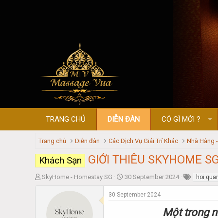
TRANG CHỦ
DIỄN ĐÀN
CÓ GÌ MỚI ?
Trang chủ
Diễn đàn
Các Dịch Vụ Giải Trí Khác
Nhà Hàng 
GIỚI THIÊU SKYHOME S
Khách Sạn
T
S
SkyHome - Homestay SG
30 September 2024
hoi qu
h
t
r
a
30 September 2024
e
r
Một trong n
a
t