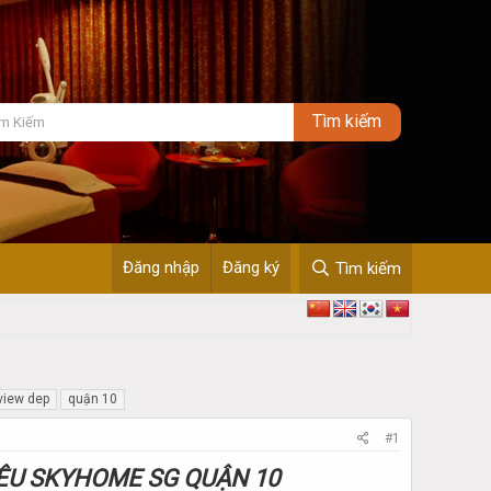
Đăng nhập
Đăng ký
Tìm kiếm
view dep
quận 10
#1