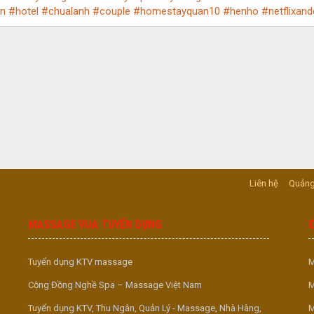
n
#hotel
#chualanh
#couple
#homestayquan10
#henho
#netflixandc
Liên hệ
Quảng
MASSAGE VUA TUYỂN DỤNG
Tuyển dụng KTV massage
M
Cộng Đồng Nghề Spa – Massage Việt Nam
M
Tuyển dụng KTV, Thu Ngân, Quản Lý - Massage, Nhà Hàng,
M