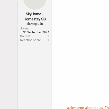
d
d
s
a
t
t
SkyHome -
a
e
r
Homestay SG
t
Thường Dân
e
Joined
r
30 September 2024
Bài viết
1
Reaction score
0
#skyhome
#homestay
#h