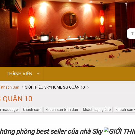
THÀNH VIÊN
- Khách Sạn
GIỚI THIÊU SKYHOME SG QUẬN 10
G QUẬN 10
an massage
khách sạn
khach san binh dan
khách sạn giá rẻ
khach san 
hững phòng best seller của nhà Sky