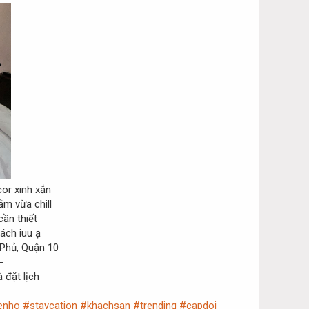
or xinh xắn
m vừa chill
ần thiết
ách iuu ạ
Phủ, Quận 10
-
 đặt lịch
enho
#staycation
#khachsan
#trending
#capdoi