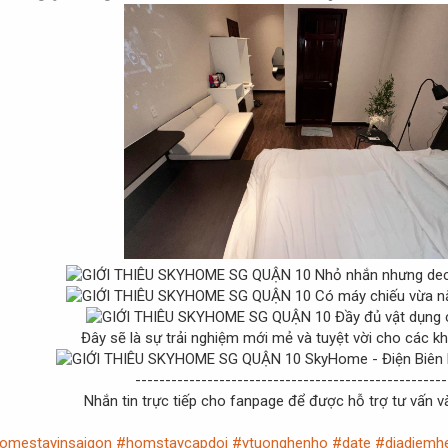
Nhỏ nhắn nhưng dec
Có máy chiếu vừa nằ
Đầy đủ vật dụng c
Đây sẽ là sự trải nghiệm mới mẻ và tuyệt vời cho các kh
SkyHome - Điện Biên 
----------------------------------------------------
Nhắn tin trực tiếp cho fanpage để được hỗ trợ tư vấn và
omestayinsaigon
#homstaycapdoi
#ytuonghenho
#date
#diadiemh