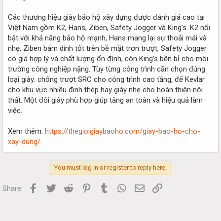
Các thương hiệu giày bảo hộ xây dựng được đánh giá cao tại
Việt Nam gồm K2, Hans, Ziben, Safety Jogger và King’s. K2 nổi
bật với khả năng bảo hộ mạnh, Hans mang lại sự thoải mái và
nhẹ, Ziben bám dính tốt trên bề mặt trơn trượt, Safety Jogger
có giá hợp lý và chất lượng ổn định, còn King’s bền bỉ cho môi
trường công nghiệp nặng. Tùy từng công trình cần chọn đúng
loại giày: chống trượt SRC cho công trình cao tầng, đế Kevlar
cho khu vực nhiều đinh thép hay giày nhẹ cho hoàn thiện nội
thất. Một đôi giày phù hợp giúp tăng an toàn và hiệu quả làm
việc.
Xem thêm:
https://thegioigiaybaoho.com/giay-bao-ho-cho-
xay-dung/
You must log in or register to reply here.
Facebook
Twitter
Reddit
Pinterest
Tumblr
WhatsApp
Email
Link
Share: