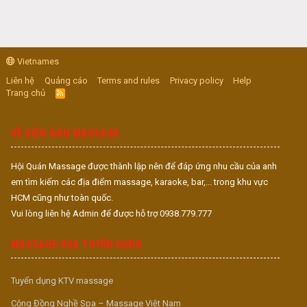
Vietnames
Liên hệ
Quảng cáo
Terms and rules
Privacy policy
Help
Trang chủ
R
S
S
VỀ DIỄN ĐÀN MASSAGE
Hội Quán Massage được thành lập nên để đáp ứng nhu cầu của anh
em tìm kiếm các địa điểm massage, karaoke, bar,... trong khu vực
HCM cũng như toàn quốc.
Vui lòng liên hệ Admin để được hỗ trợ 0938.779.777
MASSAGE VUA TUYỂN DỤNG
Tuyển dụng KTV massage
Cộng Đồng Nghề Spa – Massage Việt Nam