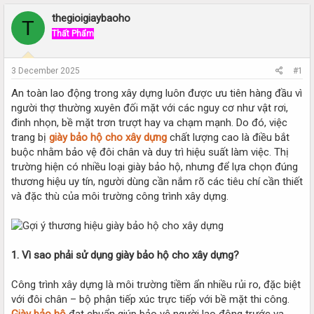
r
a
e
r
thegioigiaybaoho
T
a
t
Thất Phẩm
d
d
s
a
t
t
3 December 2025
#1
a
e
r
An toàn lao động trong xây dựng luôn được ưu tiên hàng đầu vì
t
người thợ thường xuyên đối mặt với các nguy cơ như vật rơi,
e
đinh nhọn, bề mặt trơn trượt hay va chạm mạnh. Do đó, việc
r
trang bị
giày bảo hộ cho xây dựng
chất lượng cao là điều bắt
buộc nhằm bảo vệ đôi chân và duy trì hiệu suất làm việc. Thị
trường hiện có nhiều loại giày bảo hộ, nhưng để lựa chọn đúng
thương hiệu uy tín, người dùng cần nắm rõ các tiêu chí cần thiết
và đặc thù của môi trường công trình xây dựng.
1. Vì sao phải sử dụng giày bảo hộ cho xây dựng?
Công trình xây dựng là môi trường tiềm ẩn nhiều rủi ro, đặc biệt
với đôi chân – bộ phận tiếp xúc trực tiếp với bề mặt thi công.
Giày bảo hộ
đạt chuẩn giúp bảo vệ người lao động trước va