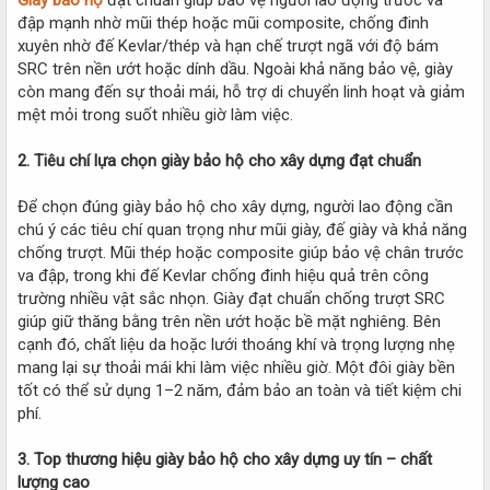
đập mạnh nhờ mũi thép hoặc mũi composite, chống đinh
xuyên nhờ đế Kevlar/thép và hạn chế trượt ngã với độ bám
SRC trên nền ướt hoặc dính dầu. Ngoài khả năng bảo vệ, giày
còn mang đến sự thoải mái, hỗ trợ di chuyển linh hoạt và giảm
mệt mỏi trong suốt nhiều giờ làm việc.
2. Tiêu chí lựa chọn giày bảo hộ cho xây dựng đạt chuẩn
Để chọn đúng giày bảo hộ cho xây dựng, người lao động cần
chú ý các tiêu chí quan trọng như mũi giày, đế giày và khả năng
chống trượt. Mũi thép hoặc composite giúp bảo vệ chân trước
va đập, trong khi đế Kevlar chống đinh hiệu quả trên công
trường nhiều vật sắc nhọn. Giày đạt chuẩn chống trượt SRC
giúp giữ thăng bằng trên nền ướt hoặc bề mặt nghiêng. Bên
cạnh đó, chất liệu da hoặc lưới thoáng khí và trọng lượng nhẹ
mang lại sự thoải mái khi làm việc nhiều giờ. Một đôi giày bền
tốt có thể sử dụng 1–2 năm, đảm bảo an toàn và tiết kiệm chi
phí.
3. Top thương hiệu giày bảo hộ cho xây dựng uy tín – chất
lượng cao