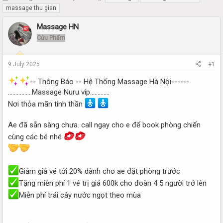
h
t
massage thu gian
r
a
e
r
Massage HN
a
t
Cửu Phẩm
d
d
s
a
t
t
9 July 2025
#1
a
e
r
-- Thông Báo -- Hệ Thống Massage Hà Nội------
t
................Massage Nuru vip.............
e
Nơi thỏa mãn tinh thần
r
Ae đã sẵn sàng chưa. call ngay cho e để book phòng chiến
cùng các bé nhé
Giảm giá vé tới 20% dành cho ae đặt phòng trước
Tặng miễn phí 1 vé trị giá 600k cho đoàn 4 5 người trở lên
Miễn phí trái cây nước ngọt theo mùa