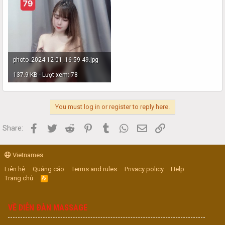
photo_2024-12-01_16-59-49.jpg
137.9 KB · Lượt xem: 78
You must log in or register to reply here.
Facebook
Twitter
Reddit
Pinterest
Tumblr
WhatsApp
Email
Link
Share:
Vietnames
Liên hệ
Quảng cáo
Terms and rules
Privacy policy
Help
Trang chủ
R
S
S
VỀ DIỄN ĐÀN MASSAGE