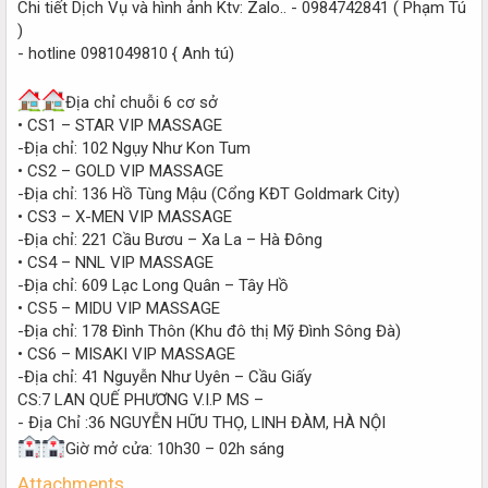
Chi tiết Dịch Vụ và hình ảnh Ktv: Zalo.. - 0984742841 ( Phạm Tú
)
- hotline 0981049810 { Anh tú)
Địa chỉ chuỗi 6 cơ sở
• CS1 – STAR VIP MASSAGE
-Địa chỉ: 102 Ngụy Như Kon Tum
• CS2 – GOLD VIP MASSAGE
-Địa chỉ: 136 Hồ Tùng Mậu (Cổng KĐT Goldmark City)
• CS3 – X-MEN VIP MASSAGE
-Địa chỉ: 221 Cầu Bươu – Xa La – Hà Đông
• CS4 – NNL VIP MASSAGE
-Địa chỉ: 609 Lạc Long Quân – Tây Hồ
• CS5 – MIDU VIP MASSAGE
-Địa chỉ: 178 Đình Thôn (Khu đô thị Mỹ Đình Sông Đà)
• CS6 – MISAKI VIP MASSAGE
-Địa chỉ: 41 Nguyễn Như Uyên – Cầu Giấy
CS:7 LAN QUẾ PHƯƠNG V.I.P MS –
- Địa Chỉ :36 NGUYỄN HỮU THỌ, LINH ĐÀM, HÀ NỘI
Giờ mở cửa: 10h30 – 02h sáng
Attachments