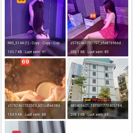
IMG_5144 (1) - Copy - Copy - Copy.JPG
z5782461701757_cfe876966dd9a50d73510340e1d23d8f.jpg
103.7 KB · Lượt xem: 91
256.1 KB · Lượt xem: 85
z5782461702003_b21cdfe638df43e8fb1098caf6fbe8d8.jpg
480405621_1373017704057842_2695810844675579384_n.jpg
154.9 KB · Lượt xem: 88
208.3 KB · Lượt xem: 69