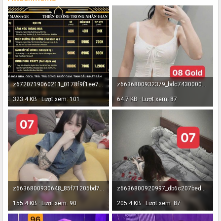
z6720719060211_0178f9f1ee79cfa0966e735c25328b3a - Copy - Copy.jpg
z6636800932379_bdc743000040586a94ea7608eb3f630b - Copy - Copy.jpg
323.4 KB · Lượt xem: 101
64.7 KB · Lượt xem: 87
z6636800930648_85f71205bd70fc2fcc65c2ef25916ca3.jpg
z6636800920997_db6c207bed85113a06f3ef17d3e12205 - Copy.jpg
155.4 KB · Lượt xem: 90
205.4 KB · Lượt xem: 87