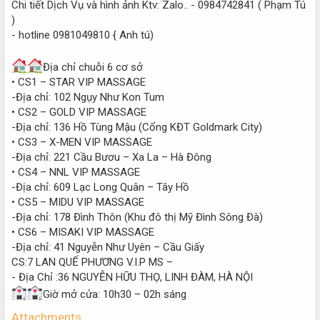
Chi tiết Dịch Vụ và hình ảnh Ktv: Zalo.. - 0984742841 ( Phạm Tú
)
- hotline 0981049810 { Anh tú)
Địa chỉ chuỗi 6 cơ sở
• CS1 – STAR VIP MASSAGE
-Địa chỉ: 102 Ngụy Như Kon Tum
• CS2 – GOLD VIP MASSAGE
-Địa chỉ: 136 Hồ Tùng Mậu (Cổng KĐT Goldmark City)
• CS3 – X-MEN VIP MASSAGE
-Địa chỉ: 221 Cầu Bươu – Xa La – Hà Đông
• CS4 – NNL VIP MASSAGE
-Địa chỉ: 609 Lạc Long Quân – Tây Hồ
• CS5 – MIDU VIP MASSAGE
-Địa chỉ: 178 Đình Thôn (Khu đô thị Mỹ Đình Sông Đà)
• CS6 – MISAKI VIP MASSAGE
-Địa chỉ: 41 Nguyễn Như Uyên – Cầu Giấy
CS:7 LAN QUẾ PHƯƠNG V.I.P MS –
- Địa Chỉ :36 NGUYỄN HỮU THỌ, LINH ĐÀM, HÀ NỘI
Giờ mở cửa: 10h30 – 02h sáng
Attachments