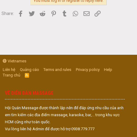
You must log in or register to reply here.
Facebook
Twitter
Reddit
Pinterest
Tumblr
WhatsApp
Email
Link
Share:
Vietnames
Liên hệ
Quảng cáo
Terms and rules
Privacy policy
Help
Trang chủ
R
S
S
VỀ DIỄN ĐÀN MASSAGE
Hội Quán Massage được thành lập nên để đáp ứng nhu cầu của anh
em tìm kiếm các địa điểm massage, karaoke, bar,... trong khu vực
HCM cũng như toàn quốc.
Vui lòng liên hệ Admin để được hỗ trợ 0938.779.777