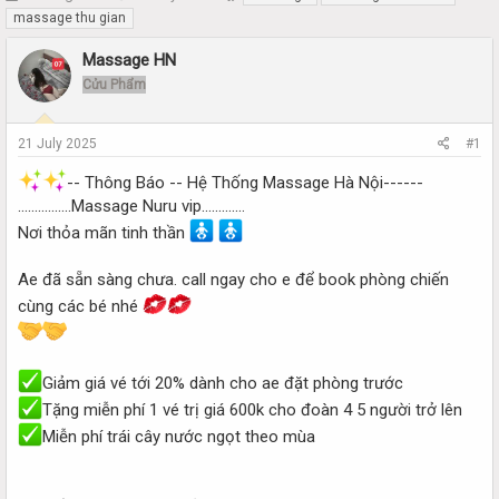
h
t
massage thu gian
r
a
e
r
Massage HN
a
t
Cửu Phẩm
d
d
s
a
t
t
21 July 2025
#1
a
e
r
-- Thông Báo -- Hệ Thống Massage Hà Nội------
t
................Massage Nuru vip.............
e
Nơi thỏa mãn tinh thần
r
Ae đã sẵn sàng chưa. call ngay cho e để book phòng chiến
cùng các bé nhé
Giảm giá vé tới 20% dành cho ae đặt phòng trước
Tặng miễn phí 1 vé trị giá 600k cho đoàn 4 5 người trở lên
Miễn phí trái cây nước ngọt theo mùa