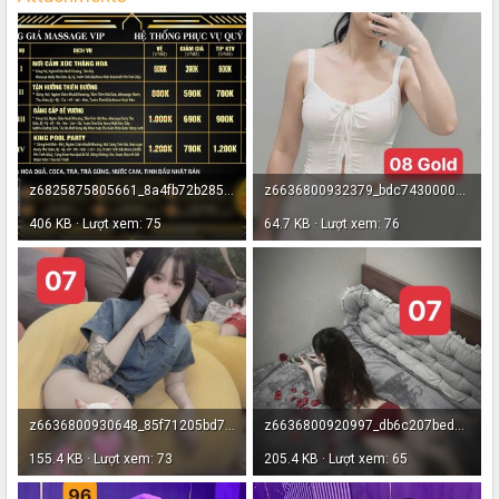
z6825875805661_8a4fb72b285c99c99894a845e484fc70.jpg
z6636800932379_bdc743000040586a94ea7608eb3f630b - Copy - Copy.jpg
406 KB · Lượt xem: 75
64.7 KB · Lượt xem: 76
z6636800930648_85f71205bd70fc2fcc65c2ef25916ca3.jpg
z6636800920997_db6c207bed85113a06f3ef17d3e12205 - Copy.jpg
155.4 KB · Lượt xem: 73
205.4 KB · Lượt xem: 65