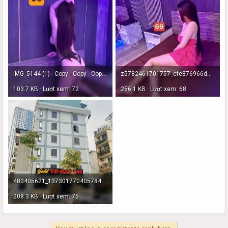
IMG_5144 (1) - Copy - Copy - Copy.JPG
z5782461701757_cfe876966dd9a50d73510340e1d23d8f.jpg
103.7 KB · Lượt xem: 72
256.1 KB · Lượt xem: 68
480405621_1373017704057842_2695810844675579384_n.jpg
208.3 KB · Lượt xem: 75