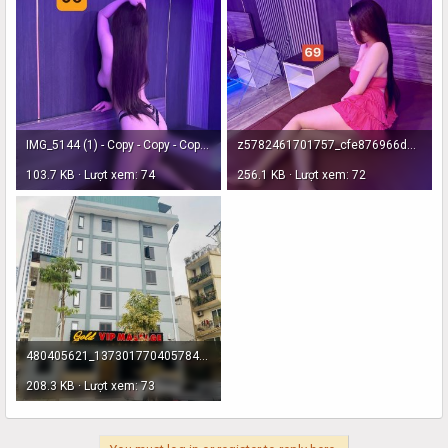
IMG_5144 (1) - Copy - Copy - Copy.JPG
z5782461701757_cfe876966dd9a50d73510340e1d23d8f.jpg
103.7 KB · Lượt xem: 74
256.1 KB · Lượt xem: 72
480405621_1373017704057842_2695810844675579384_n.jpg
208.3 KB · Lượt xem: 73