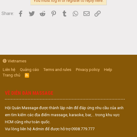
You must log in or register to reply here.
Facebook
Twitter
Reddit
Pinterest
Tumblr
WhatsApp
Email
Link
Share:
Vietnames
Liên hệ
Quảng cáo
Terms and rules
Privacy policy
Help
Trang chủ
R
S
S
VỀ DIỄN ĐÀN MASSAGE
Hội Quán Massage được thành lập nên để đáp ứng nhu cầu của anh
em tìm kiếm các địa điểm massage, karaoke, bar,... trong khu vực
HCM cũng như toàn quốc.
Vui lòng liên hệ Admin để được hỗ trợ 0938.779.777