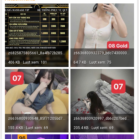
z6825875805661_8a4fb72b285c99c99894a845e484fc70.jpg
z6636800932379_bdc743000040586a94ea7608eb3f630b - Copy - Copy.jpg
406 KB · Lượt xem: 101
64.7 KB · Lượt xem: 75
z6636800930648_85f71205bd70fc2fcc65c2ef25916ca3.jpg
z6636800920997_db6c207bed85113a06f3ef17d3e12205 - Copy.jpg
155.4 KB · Lượt xem: 69
205.4 KB · Lượt xem: 69