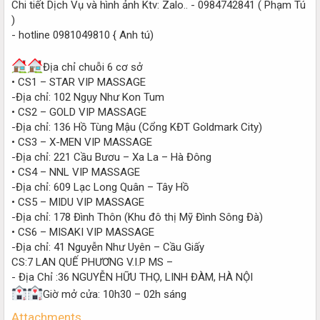
Chi tiết Dịch Vụ và hình ảnh Ktv: Zalo.. - 0984742841 ( Phạm Tú
)
- hotline 0981049810 { Anh tú)
Địa chỉ chuỗi 6 cơ sở
• CS1 – STAR VIP MASSAGE
-Địa chỉ: 102 Ngụy Như Kon Tum
• CS2 – GOLD VIP MASSAGE
-Địa chỉ: 136 Hồ Tùng Mậu (Cổng KĐT Goldmark City)
• CS3 – X-MEN VIP MASSAGE
-Địa chỉ: 221 Cầu Bươu – Xa La – Hà Đông
• CS4 – NNL VIP MASSAGE
-Địa chỉ: 609 Lạc Long Quân – Tây Hồ
• CS5 – MIDU VIP MASSAGE
-Địa chỉ: 178 Đình Thôn (Khu đô thị Mỹ Đình Sông Đà)
• CS6 – MISAKI VIP MASSAGE
-Địa chỉ: 41 Nguyễn Như Uyên – Cầu Giấy
CS:7 LAN QUẾ PHƯƠNG V.I.P MS –
- Địa Chỉ :36 NGUYỄN HỮU THỌ, LINH ĐÀM, HÀ NỘI
Giờ mở cửa: 10h30 – 02h sáng
Attachments