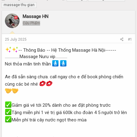
h
t
massage thu gian
r
a
e
r
Massage HN
a
t
Cửu Phẩm
d
d
s
a
t
t
25 July 2025
#1
a
e
r
-- Thông Báo -- Hệ Thống Massage Hà Nội------
t
................Massage Nuru vip.............
e
Nơi thỏa mãn tinh thần
r
Ae đã sẵn sàng chưa. call ngay cho e để book phòng chiến
cùng các bé nhé
Giảm giá vé tới 20% dành cho ae đặt phòng trước
Tặng miễn phí 1 vé trị giá 600k cho đoàn 4 5 người trở lên
Miễn phí trái cây nước ngọt theo mùa