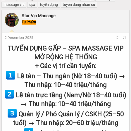
h
t
massage vip
spa
tuyển dụng
tuyen dung nhan su
r
a
e
r
Star Vip Massage
a
t
Tứ Phẩm
d
d
s
a
t
t
2 December 2025
#1
a
e
r
TUYỂN DỤNG GẤP – SPA MASSAGE VIP
t
MỞ RỘNG HỆ THỐNG
e
r
+ Các vị trí cần tuyển:
Lễ tân – Thu ngân (Nữ 18–40 tuổi) →
Thu nhập: 10–40 triệu/tháng
Lễ tân trực tầng (Nam/Nữ 18–40 tuổi)
→ Thu nhập: 10–40 triệu/tháng
Quản lý / Phó Quản lý / CSKH (25–50
tuổi) → Thu nhập: 20–60 triệu/tháng