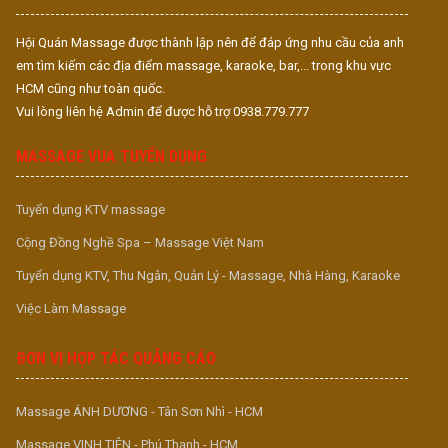
• Miễn phí ăn ở cho nhân viên ở xa
222 Cầu Bươu – Hà Đông
• Đào tạo bài bản, từ cơ bản đến nâng
Hội Quán Massage được thành lập nên để đáp ứng nhu cầu của anh
em tìm kiếm các địa điểm massage, karaoke, bar,... trong khu vực
cao
HCM cũng như toàn quốc.
• Thu nhập cao – ổn định – thưởng hấp
Vui lòng liên hệ Admin để được hỗ trợ 0938.779.777
dẫn
MASSAGE VUA TUYỂN DỤNG
• Lương + Thưởng + TIP + Hoa hồng
Liên hệ phỏng vấn & nhận việc
Tuyển dụng KTV massage
ngay:
Cộng Đồng Nghề Spa – Massage Việt Nam
Zalo/Điện thoại: 0984 540 123 –
Tuyển dụng KTV, Thu Ngân, Quản Lý - Massage, Nhà Hàng, Karaoke
0878 902 902
Việc Làm Massage
Địa chỉ: 102 Ngụy Như Kom Tum &
222 Cầu Bươu – Hà Đông
ĐƠN VỊ HỢP TÁC QUẢNG CÁO
Massage ÁNH DƯƠNG - Tân Sơn Nhì - HCM
Massage VINH TIÊN - Phú Thạnh - HCM