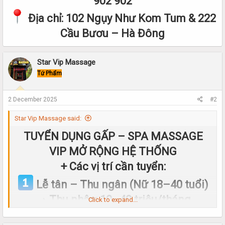
902 902
Địa chỉ: 102 Ngụy Như Kom Tum & 222
Cầu Bươu – Hà Đông
Star Vip Massage
Tứ Phẩm
2 December 2025
#2
Star Vip Massage said:
TUYỂN DỤNG GẤP – SPA MASSAGE
VIP MỞ RỘNG HỆ THỐNG
+ Các vị trí cần tuyển:
Lễ tân – Thu ngân (Nữ 18–40 tuổi)
→ Thu nhập: 10–40 triệu/tháng
Click to expand...
Lễ tân trực tầng (Nam/Nữ 18–40