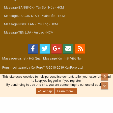
Massage BANGKOK - Tân Sơn Hòa - HCM
Massage SAIGON STAR - Xuân Hòa - HCM
Massage NGỌC LAN - Phú Thọ - HCM
Massage TÊN LỬA - An Lạc - HCM
Massagevua.net - Hội Quán Massage lớn nhất Việt Nam
Forum software by XenForo™ ©2010-2019 XenForo Ltd.
Top
This site uses cookies to help personalise content, tailor your experience and
to keep you logged in if you register.
By continuing to use this site, you are consenting to our use of cookies.
Bott
Accept
Learn more...