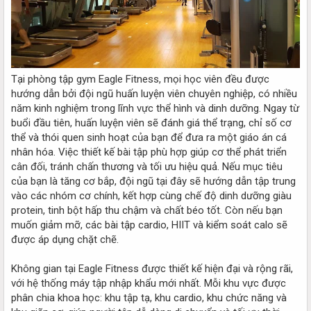
Tại phòng tập gym Eagle Fitness, mọi học viên đều được
hướng dẫn bởi đội ngũ huấn luyện viên chuyên nghiệp, có nhiều
năm kinh nghiệm trong lĩnh vực thể hình và dinh dưỡng. Ngay từ
buổi đầu tiên, huấn luyện viên sẽ đánh giá thể trạng, chỉ số cơ
thể và thói quen sinh hoạt của bạn để đưa ra một giáo án cá
nhân hóa. Việc thiết kế bài tập phù hợp giúp cơ thể phát triển
cân đối, tránh chấn thương và tối ưu hiệu quả. Nếu mục tiêu
của bạn là tăng cơ bắp, đội ngũ tại đây sẽ hướng dẫn tập trung
vào các nhóm cơ chính, kết hợp cùng chế độ dinh dưỡng giàu
protein, tinh bột hấp thu chậm và chất béo tốt. Còn nếu bạn
muốn giảm mỡ, các bài tập cardio, HIIT và kiểm soát calo sẽ
được áp dụng chặt chẽ.
Không gian tại Eagle Fitness được thiết kế hiện đại và rộng rãi,
với hệ thống máy tập nhập khẩu mới nhất. Mỗi khu vực được
phân chia khoa học: khu tập tạ, khu cardio, khu chức năng và