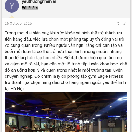
r
a
yeuthuongnhanlai
Y
e
r
Bát Phẩm
a
t
d
d
s
a
26 October 2025
#1
t
t
a
e
Trong thời đại hiện nay, khi sức khỏe và hình thể trở thành ưu
r
tiên hàng đầu, việc lựa chọn một phòng tập uy tín đóng vai trò
t
vô cùng quan trọng. Nhiều người vẫn nghĩ rằng chỉ cần tập vài
e
buổi mỗi tuần là có thể sở hữu thân hình mong muốn, nhưng
r
thực tế lại phức tạp hơn nhiều. Để đạt được hiệu quả tăng cơ
và giảm mỡ rõ rệt, bạn cần một lộ trình tập luyện khoa học, chế
độ ăn uống hợp lý và quan trọng nhất là môi trường tập luyện
chuyên nghiệp. Đó chính là lý do phòng tập gym Eagle Fitness
trở thành lựa chọn hàng đầu cho hàng ngàn người yêu thể hình
tại Hà Nội.