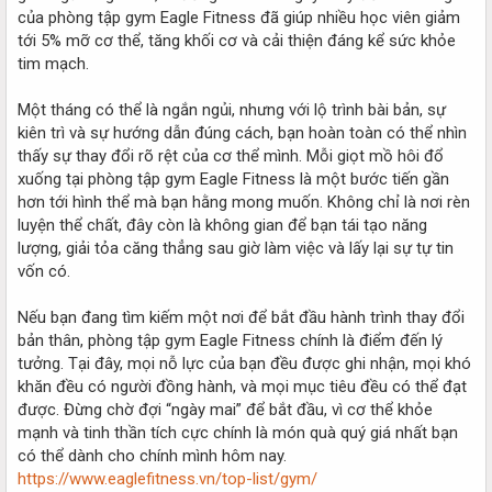
của phòng tập gym Eagle Fitness đã giúp nhiều học viên giảm
tới 5% mỡ cơ thể, tăng khối cơ và cải thiện đáng kể sức khỏe
tim mạch.
Một tháng có thể là ngắn ngủi, nhưng với lộ trình bài bản, sự
kiên trì và sự hướng dẫn đúng cách, bạn hoàn toàn có thể nhìn
thấy sự thay đổi rõ rệt của cơ thể mình. Mỗi giọt mồ hôi đổ
xuống tại phòng tập gym Eagle Fitness là một bước tiến gần
hơn tới hình thể mà bạn hằng mong muốn. Không chỉ là nơi rèn
luyện thể chất, đây còn là không gian để bạn tái tạo năng
lượng, giải tỏa căng thẳng sau giờ làm việc và lấy lại sự tự tin
vốn có.
Nếu bạn đang tìm kiếm một nơi để bắt đầu hành trình thay đổi
bản thân, phòng tập gym Eagle Fitness chính là điểm đến lý
tưởng. Tại đây, mọi nỗ lực của bạn đều được ghi nhận, mọi khó
khăn đều có người đồng hành, và mọi mục tiêu đều có thể đạt
được. Đừng chờ đợi “ngày mai” để bắt đầu, vì cơ thể khỏe
mạnh và tinh thần tích cực chính là món quà quý giá nhất bạn
có thể dành cho chính mình hôm nay.
https://www.eaglefitness.vn/top-list/gym/