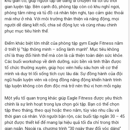
khu giãn cơ, giúp người tập dễ dàng di chuyển và tối ưu thời
gian luyện tập. Bên cạnh đó, phòng tập còn có khu nghỉ ngơi,
phòng tắm riêng và tủ đồ cá nhân tiện nghi, tạo cảm giác thoải
mái như ở nhà. Với môi trường thân thiện và năng động, mọi
người dễ dàng kết nối, chia sẻ động lực và cùng nhau chinh
phục mục tiêu hình thể.
Điểm khác biệt lớn nhất của phòng tập gym Eagle Fitness nằm
ở triết lý “tập thông minh – sống lành mạnh”. Mục tiêu không
chỉ là thay đổi hình thể mà còn là cải thiện toàn diện sức khỏe.
Các buổi workshop về dinh dưỡng, sức bền và tinh thần được
tổ chức thường xuyên, giúp học viên hiểu sâu hơn về cơ thể
mình và duy trì lối sống tích cực lâu dài. Sự đồng hành của đội
ngũ huấn luyện viên và cộng đồng năng động khiến hành trình
tập luyện không còn đơn độc mà trở nên thú vị hơn mỗi ngày.
Một yếu tố quan trọng khác giúp Eagle Fitness được yêu thích
chính là sự linh hoạt trong lựa chọn gói tập. Bạn có thể chọn
tập theo tháng, theo quý hoặc theo năm, tùy vào nhu cầu và
thời gian cá nhân. Với người bận rộn, các buổi tập ngắn 30 – 45
phút được thiết kế để mang lại hiệu quả tối đa chỉ trong thời
gian ngắn. Ngoài ra, chương trình “30 ngày thay đổi vóc dáng”