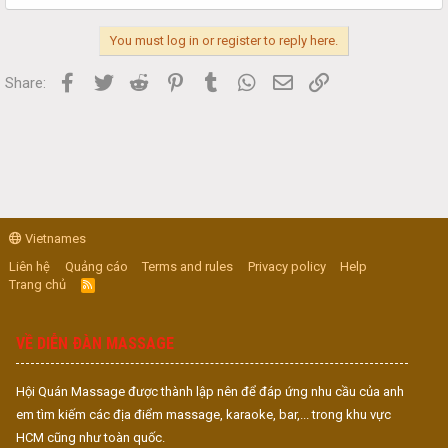
You must log in or register to reply here.
Facebook
Twitter
Reddit
Pinterest
Tumblr
WhatsApp
Email
Link
Share:
Vietnames
Liên hệ
Quảng cáo
Terms and rules
Privacy policy
Help
Trang chủ
R
S
S
VỀ DIỄN ĐÀN MASSAGE
Hội Quán Massage được thành lập nên để đáp ứng nhu cầu của anh
em tìm kiếm các địa điểm massage, karaoke, bar,... trong khu vực
HCM cũng như toàn quốc.