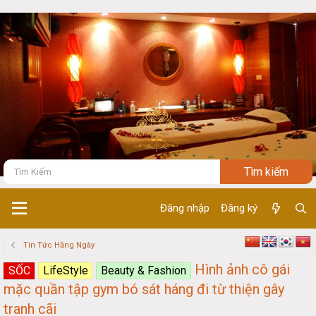
Đăng nhập
Đăng ký
Tin Tức Hằng Ngày
Hình ảnh cô gái
SỐC
LifeStyle
Beauty & Fashion
mặc quần tập gym bó sát háng đi từ thiện gây
tranh cãi