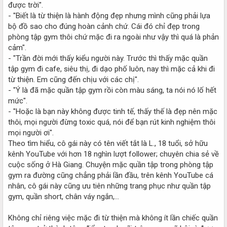
được trời".
- "Biết là từ thiện là hành động đẹp nhưng mình cũng phải lựa
bộ đồ sao cho đúng hoàn cảnh chứ. Cái đó chỉ đẹp trong
phòng tập gym thôi chứ mặc đi ra ngoài như vậy thì quá là phản
cảm".
- "Trần đời mới thấy kiểu người này. Trước thì thấy mặc quần
tập gym đi cafe, siêu thị, đi dạo phố luôn, nay thì mặc cả khi đi
từ thiện. Em cũng đến chịu với các chị".
- "Ý là đã mặc quần tập gym rồi còn màu sáng, ta nói nó lố hết
mức".
- "Hoặc là bạn này không được tinh tế, thấy thế là đẹp nên mặc
thôi, mọi người đừng toxic quá, nói để bạn rút kinh nghiệm thôi
mọi người ơi".
Theo tìm hiểu, cô gái này có tên viết tắt là L., 18 tuổi, sở hữu
kênh YouTube với hơn 18 nghìn lượt follower; chuyên chia sẻ về
cuộc sống ở Hà Giang. Chuyện mặc quần tập trong phòng tập
gym ra đường cũng chẳng phải lần đầu, trên kênh YouTube cá
nhân, cô gái này cũng ưu tiên những trang phục như quần tập
gym, quần short, chân váy ngắn,...
Không chỉ riêng việc mặc đi từ thiện mà không ít lần chiếc quần