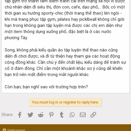
tập gym trở thành tâm điểm tranh cãi trên mạng xã hội vì được
chủ nhân diện đi siêu thị, đón con, cafe, dạo phố,... Bởi, có một
thời gian xu hướng sporty-chic (thời trang thể thao) lên ngôi -
khi mà trang phục tập gym, pilates hay picklbeall không chỉ giới
hạn trong không gian tập luyện mà được các chị em diện như
một item thông dụng xuống phố, đặc biệt là ở các nước
phương Tây.
Song, không phải kiểu quần áo tập luyện thể thao nào cũng
diện đi chơi được, và đi từ thiện hay tham gia các hoạt động
cộng đồng khác. Cần chú ý đến chất liệu, kiểu dáng để tránh sự
cố ở đám đông. Chỉ cần một khoảnh khắc sơ ý cũng dễ khiến
bạn trở nên mất điểm trong mắt người khác.
Còn bạn, bạn nghĩ sao với trường hợp trên?
You must log in or register to reply here.
Facebook
Twitter
Reddit
Pinterest
Tumblr
WhatsApp
Email
Link
Share:
Vietnames