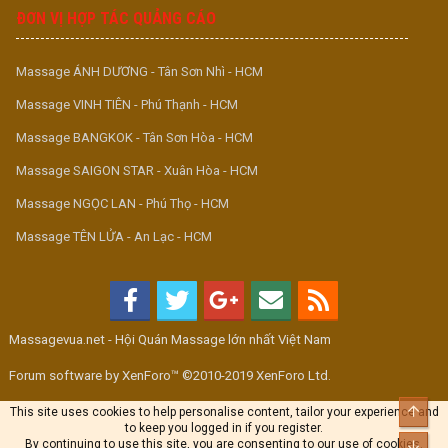
ĐƠN VỊ HỢP TÁC QUẢNG CÁO
Massage ÁNH DƯƠNG - Tân Sơn Nhì - HCM
Massage VINH TIÊN - Phú Thạnh - HCM
Massage BANGKOK - Tân Sơn Hòa - HCM
Massage SAIGON STAR - Xuân Hòa - HCM
Massage NGỌC LAN - Phú Thọ - HCM
Massage TÊN LỬA - An Lạc - HCM
Massagevua.net - Hội Quán Massage lớn nhất Việt Nam
Forum software by XenForo™ ©2010-2019 XenForo Ltd.
Top
This site uses cookies to help personalise content, tailor your experience and
to keep you logged in if you register.
By continuing to use this site, you are consenting to our use of cookies.
Bott