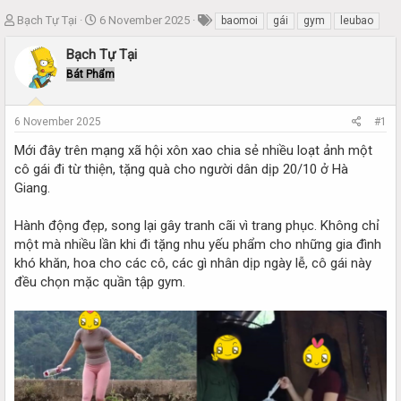
T
S
Bạch Tự Tại
6 November 2025
baomoi
gái
gym
leubao
h
t
r
a
Bạch Tự Tại
e
r
Bát Phẩm
a
t
d
d
s
a
6 November 2025
#1
t
t
a
e
Mới đây trên mạng xã hội xôn xao chia sẻ nhiều loạt ảnh một
r
cô gái đi từ thiện, tặng quà cho người dân dịp 20/10 ở Hà
t
Giang.
e
r
Hành động đẹp, song lại gây tranh cãi vì trang phục. Không chỉ
một mà nhiều lần khi đi tặng nhu yếu phẩm cho những gia đình
khó khăn, hoa cho các cô, các gì nhân dịp ngày lễ, cô gái này
đều chọn mặc quần tập gym.