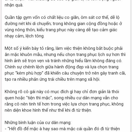
nhận quà.
Quần tập gym vốn có chất liệu co giãn, ôm sát cơ thể, dễ lộ
đường nét khi di chuyển; trong không gian cộng đồng hoặc ở
vùng nông thôn, kiểu trang phục này càng dễ tạo cảm giác
nhạy cảm, lệch tông.
Một số ý kiến bày tỏ rằng, làm việc thiện không bắt buộc phải
ăn mặc khuôn mẫu, nhưng nếu chọn trang phục lịch sự hơn thì
hình ảnh sẽ trọn vẹn và tránh những hiểu lầm không đáng có.
Chính sự chênh lệch giữa hành động đẹp và lựa chọn trang
phục “kém phù hợp” đã khiến câu chuyện trở nên gây tranh cãi,
tạo ra nhiều phản ứng trái chiều trên mạng xã hội.
Không rõ cô gái này có mục đích gì hay chỉ đơn giản là thói
quen hoặc "tiện thì mặc", song nhiều cư dân mạng vẫn cho
rằng cô nên tinh tế hơn trong việc lựa chọn trang phục, không
nên diện khoe hình thể như thế khi đi từ thiện.
Những bình luận của cư dân mạng:
- "Hết đồ để mặc à hay sao mà mặc cái quần đó đi từ thiện