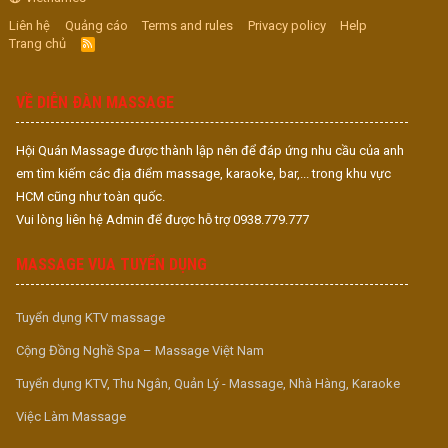
Liên hệ
Quảng cáo
Terms and rules
Privacy policy
Help
Trang chủ
R
S
S
VỀ DIỄN ĐÀN MASSAGE
Hội Quán Massage được thành lập nên để đáp ứng nhu cầu của anh
em tìm kiếm các địa điểm massage, karaoke, bar,... trong khu vực
HCM cũng như toàn quốc.
Vui lòng liên hệ Admin để được hỗ trợ 0938.779.777
MASSAGE VUA TUYỂN DỤNG
Tuyển dụng KTV massage
Cộng Đồng Nghề Spa – Massage Việt Nam
Tuyển dụng KTV, Thu Ngân, Quản Lý - Massage, Nhà Hàng, Karaoke
Việc Làm Massage