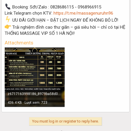
Booking: Sđt/Zalo : 0828686115 - 0968966915
Link Telegram chọn KTV:
https://t.me/massagenuruhn96
ƯU ĐÃI GIỚI HẠN – ĐẶT LỊCH NGAY ĐỂ KHÔNG BỎ LỠ!
Trải nghiệm đỉnh cao thư giãn – giá siêu hời – chỉ có tại HỆ
THỐNG MASSAGE VIP SỐ 1 HÀ NỘI!
Attachments
z6717163998186_8979ba58d006d86c13d4bf900cd15581.jpg
436.4 KB · Lượt xem: 723
You must log in or register to reply here.