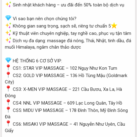
Sinh nhật khách hàng – ưu đãi đến 50% toàn bộ dịch vụ
Vì sao bạn nên chọn chúng tôi?
Không gian sang trọng, sạch sẽ, riêng tư chuẩn 5
Kỹ thuật viên chuyên nghiệp, tay nghề cao, phục vụ tận tâm
Dịch vụ đa dạng: massage đá nóng, Thái, Nhật, tinh dầu, đá
muối Himalaya, ngâm chân thảo dược
HỆ THỐNG 6 CƠ SỞ VIP:
CS1: STAR VIP MASSAGE – 102 Ngụy Như Kon Tum
CS2: GOLD VIP MASSAGE – 136 Hồ Tùng Mậu (Goldmark
City)
CS3: X-MEN VIP MASSAGE – 221 Cầu Bươu, Xa La, Hà
Đông
CS4: NNL VIP MASSAGE – 609 Lạc Long Quân, Tây Hồ
CS5: MIDU VIP MASSAGE – 178 Đình Thôn, Mỹ Đình Sông
Đà
CS6: MISAKI VIP MASSAGE – 41 Nguyễn Như Uyên, Cầu
Giấy