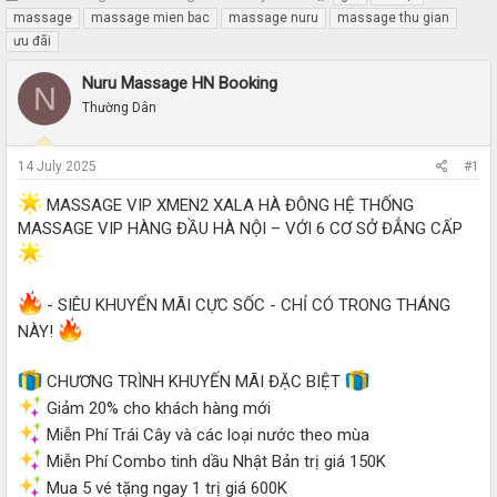
h
t
massage
massage mien bac
massage nuru
massage thu gian
r
a
ưu đãi
e
r
a
t
Nuru Massage HN Booking
N
d
d
Thường Dân
s
a
t
t
a
e
14 July 2025
#1
r
t
MASSAGE VIP XMEN2 XALA HÀ ĐÔNG HỆ THỐNG
e
MASSAGE VIP HÀNG ĐẦU HÀ NỘI – VỚI 6 CƠ SỞ ĐẲNG CẤP
r
- SIÊU KHUYẾN MÃI CỰC SỐC - CHỈ CÓ TRONG THÁNG
NÀY!
CHƯƠNG TRÌNH KHUYẾN MÃI ĐẶC BIỆT
Giảm 20% cho khách hàng mới
Miễn Phí Trái Cây và các loại nước theo mùa
Miễn Phí Combo tinh dầu Nhật Bản trị giá 150K
Mua 5 vé tặng ngay 1 trị giá 600K