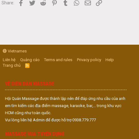
Facebook
Twitter
Reddit
Pinterest
Tumblr
WhatsApp
Email
Link
Share:
Vietnames
Liên hệ
Quảng cáo
Terms and rules
Privacy policy
Help
Trang chủ
R
S
S
VỀ DIỄN ĐÀN MASSAGE
Hội Quán Massage được thành lập nên để đáp ứng nhu cầu của anh
em tìm kiếm các địa điểm massage, karaoke, bar,... trong khu vực
HCM cũng như toàn quốc.
Vui lòng liên hệ Admin để được hỗ trợ 0938.779.777
MASSAGE VUA TUYỂN DỤNG