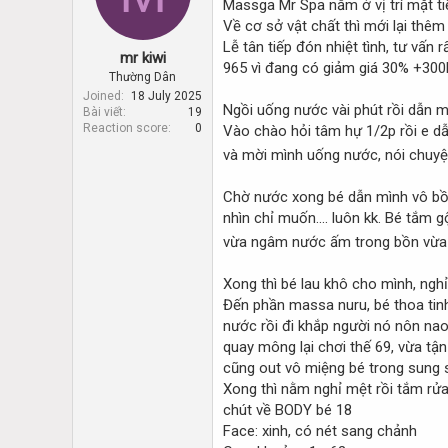
Massga Mr Spa nằm ở vị trí mặt ti
d
d
s
a
Về cơ sở vật chất thì mới lại thêm
t
t
Lễ tân tiếp đón nhiệt tình, tư vấn 
mr kiwi
a
e
965 vì đang có giảm giá 30% +300k 
r
Thường Dân
t
Joined
18 July 2025
Ngồi uống nước vài phút rồi dẫn m
Bài viết
19
e
Reaction score
0
Vào chào hỏi tâm hự 1/2p rồi e dẫ
r
và mời mình uống nước, nói chuy
Chờ nước xong bé dẫn mình vô bồn 
nhìn chỉ muốn.... luôn kk. Bé tắm 
vừa ngâm nước ấm trong bồn vừa 
Xong thì bé lau khô cho mình, ngh
Đến phần massa nuru, bé thoa tinh
nước rồi đi khắp người nó nôn nao 
quay mông lại chơi thế 69, vừa tậ
cũng out vô miệng bé trong sung 
Xong thì nằm nghỉ mệt rồi tắm rửa
chút về BODY bé 18
Face: xinh, có nét sang chảnh