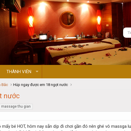
THÀNH VIÊN
 Bắc
Húp ngay được em 18 ngọt nước
t nước
massage thu gian
ó mấy bé HOT, hôm nay sẵn dịp đi chơi gần đó nên ghé vô massga l