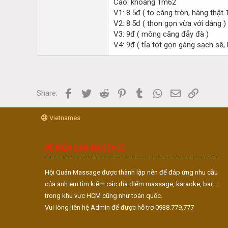
Cao: khoảng 1m62
V1: 8.5đ ( to căng tròn, hàng thật
V2: 8.5đ ( thon gọn vừa với dáng )
V3: 9đ ( mông căng đẫy đà )
V4: 9đ ( tỉa tót gọn gàng sạch sẽ,
Facebook
Twitter
Reddit
Pinterest
Tumblr
WhatsApp
Email
Link
Share:
Vietnames
VỀ DIỄN ĐÀN MASSAGE
Hội Quán Massage được thành lập nên để đáp ứng nhu cầu
của anh em tìm kiếm các địa điểm massage, karaoke, bar,...
trong khu vực HCM cũng như toàn quốc.
Vui lòng liên hệ Admin để được hỗ trợ 0938.779.777