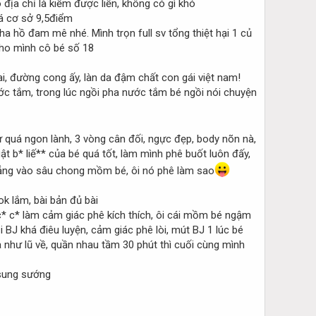
địa chỉ là kiếm được liền, không có gì khó
iá cơ sở 9,5điểm
 tha hồ đam mê nhé. Mình trọn full sv tổng thiệt hại 1 củ
 cho mình cô bé số 18
i, đường cong ấy, làn da đậm chất con gái việt nam!
ước tắm, trong lúc ngồi pha nước tắm bé ngồi nói chuyện
 quá ngon lành, 3 vòng cân đối, ngực đẹp, body nõn nà,
ật b* liế** của bé quá tốt, làm mình phê buốt luôn đấy,
ẳng vào sâu chong mồm bé, ôi nó phê làm sao
k lắm, bài bản đủ bài
c* c* làm cảm giác phê kích thích, ôi cái mồm bé ngậm
i BJ khá điêu luyện, cảm giác phê lòi, mút BJ 1 lúc bé
 như lũ về, quần nhau tầm 30 phút thì cuối cùng mình
 sung sướng