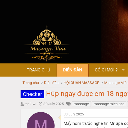
TRANG CHỦ
DIỄN ĐÀN
CÓ GÌ MỚI ?
Trang chủ
Diễn đàn
HỘI QUÁN MASSAGE
Massage Miền
Húp ngay được em 18 ngọ
Checker
T
S
mr kiwi
30 July 2025
massage
massage mien bac
h
t
r
a
30 July 2025
M
e
r
Mấy hôm trước nghe tin Mr Spa c
a
t