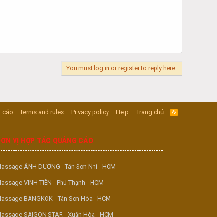
You must log in or register to reply here.
 cáo
Terms and rules
Privacy policy
Help
Trang chủ
R
S
S
ĐƠN VỊ HỢP TÁC QUẢNG CÁO
assage ÁNH DƯƠNG - Tân Sơn Nhì - HCM
assage VINH TIÊN - Phú Thạnh - HCM
assage BANGKOK - Tân Sơn Hòa - HCM
assage SAIGON STAR - Xuân Hòa - HCM