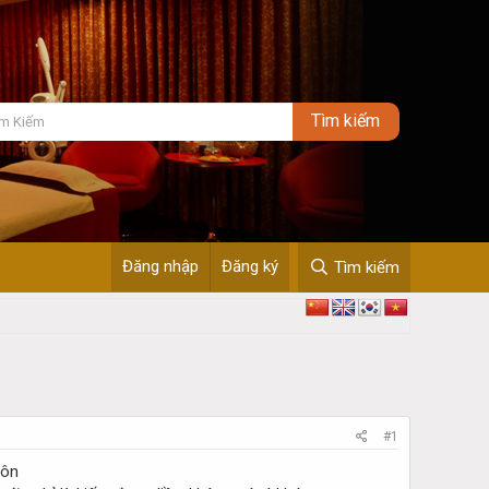
Đăng nhập
Đăng ký
Tìm kiếm
#1
uôn