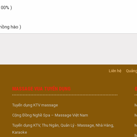
 100% )
 hồng hào )
Liên hệ
Quảng
MASSAGE VUA TUYỂN DỤNG
Tuyển dụng KTV massage
M
Cộng Đồng Nghề Spa – Massage Việt Nam
M
Tuyển dụng KTV, Thu Ngân, Quản Lý - Massage, Nhà Hàng,
M
Karaoke
M