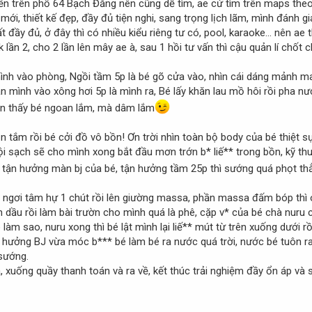
ền trên phố 64 Bạch Đằng nên cũng dễ tìm, ae cứ tìm trên maps theo 
 mới, thiết kế đẹp, đầy đủ tiện nghi, sang trọng lịch lãm, mình đánh g
rất đầy đủ, ở đây thì có nhiều kiểu riêng tư có, pool, karaoke... nên ae
lần 2, cho 2 lần lên mây ae à, sau 1 hồi tư vấn thì cậu quản lí chốt
ình vào phòng, Ngồi tầm 5p là bé gõ cửa vào, nhìn cái dáng mảnh ma
n mình vào xông hơi 5p là mình ra, Bé lấy khăn lau mồ hôi rồi pha n
ện thấy bé ngoan lắm, mà dâm lắm
tắm rồi bé cởi đồ vô bồn! Ơn trời nhìn toàn bộ body của bé thiệt sự
gội sạch sẽ cho mình xong bắt đầu mơn trớn b* liế** trong bồn, kỹ thu
tận hưởng màn bj của bé, tận hưởng tầm 25p thì sướng quá phọt th
ỉ ngơi tâm hự 1 chút rồi lên giường massa, phần massa đấm bóp thì o
 dầu rồi làm bài trườn cho mình quá là phê, cặp v* của bé chà nuru 
làm sao, nuru xong thì bé lật mình lại liế** mút từ trên xuống dưới rồ
n hưởng BJ vừa móc b*** bé làm bé ra nước quá trời, nước bé tuôn ra
sướng.
, xuống quầy thanh toán và ra về, kết thúc trải nghiệm đầy ổn áp và