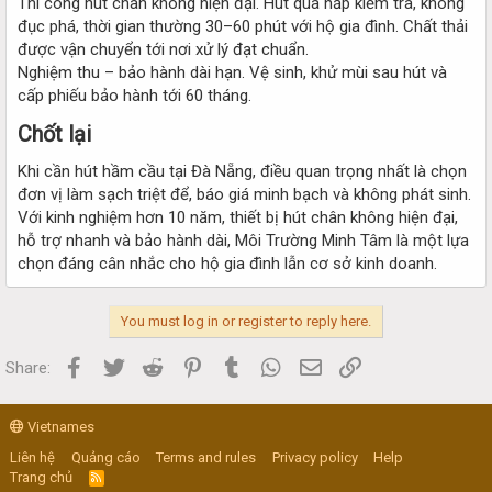
Thi công hút chân không hiện đại. Hút qua nắp kiểm tra, không
đục phá, thời gian thường 30–60 phút với hộ gia đình. Chất thải
được vận chuyển tới nơi xử lý đạt chuẩn.
Nghiệm thu – bảo hành dài hạn. Vệ sinh, khử mùi sau hút và
cấp phiếu bảo hành tới 60 tháng.
Chốt lại​
Khi cần hút hầm cầu tại Đà Nẵng, điều quan trọng nhất là chọn
đơn vị làm sạch triệt để, báo giá minh bạch và không phát sinh.
Với kinh nghiệm hơn 10 năm, thiết bị hút chân không hiện đại,
hỗ trợ nhanh và bảo hành dài, Môi Trường Minh Tâm là một lựa
chọn đáng cân nhắc cho hộ gia đình lẫn cơ sở kinh doanh.
You must log in or register to reply here.
Facebook
Twitter
Reddit
Pinterest
Tumblr
WhatsApp
Email
Link
Share:
Vietnames
Liên hệ
Quảng cáo
Terms and rules
Privacy policy
Help
Trang chủ
R
S