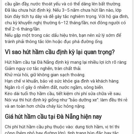
cầu gần đầy, nước thoát yếu và có thể dâng lên bất thường.
Đã lâu chưa hút định kỳ. Nếu 3–5 năm chưa hút lần nào, lớp
bùn đáy tích tụ dày và dễ gây tắc nghiêm trọng. Với hộ gia đình,
chu kỳ khuyến nghị thường 6–12 tháng/lần; nơi đông người có
thể 2–6 tháng/lần.
Nếu gặp một trong các dấu hiệu trên, bạn nên xử lý sớm để
tránh phải thông tắc lớn hoặc đục phá đường ống.
Vì sao hút hầm cầu định kỳ lại quan trọng?​
Hút hầm cầu tại Đà Nẵng định kỳ mang lại nhiều lợi ích rõ ràng:
Giảm nguy cơ tắc nghẽn, tràn chất thải.
Khử mùi hôi, giữ không gian sạch thoáng.
Hạn chế vi khuẩn, bảo vệ sức khỏe gia đình và khách hàng.
Ngăn rò rỉ gây ô nhiễm đất, nước ngầm, sông biển.
Kéo dài tuổi thọ hầm cầu, tiết kiệm chi phí sửa chữa về sau.
Nói vui thì hút định kỳ giống như “bảo dưỡng xe”: làm đều thì rẻ
và an toàn hơn chữa cháy lúc hỏng nặng.
Giá hút hầm cầu tại Đà Nẵng hiện nay​
Chi phí hút hầm cầu phụ thuộc vào: dung tích hầm, vị trí thi
công (hẻm nhỏ hay đường lớn), tình trạng bùn đặc hay tắc