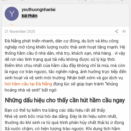
h
t
r
a
yeuthuongnhanlai
Y
e
r
Bát Phẩm
a
t
d
d
s
a
21 November 2025
#1
t
t
a
e
Đà Nẵng phát triển nhanh, dân cư đông, du lịch và khu công
r
nghiệp mở rộng khiến lượng nước thải sinh hoạt tăng mạnh. Hệ
t
thống hầm cầu ở nhà dân, nhà trọ, khách sạn, nhà hàng… vì vậy
e
dễ rơi vào tình trạng quá tải nếu không được xử lý kịp thời.
r
Điểm khó chịu nhất của hầm cầu đầy không chỉ là mùi, mà còn
là nguy cơ tràn ngược, tắc nghẽn nặng, ảnh hưởng trực tiếp đến
sinh hoạt và vệ sinh môi trường. Nhận biết sớm và gọi dịch vụ
hút hầm cầu tại Đà Nẵng
đúng lúc sẽ giúp bạn tránh “khủng
hoảng nhà vệ sinh” bất ngờ.
Những dấu hiệu cho thấy cần hút hầm cầu ngay​
Bạn có thể tự kiểm tra bằng các dấu hiệu rất dễ thấy:
Nhà vệ sinh bốc mùi hôi dai dẳng. Đây là tín hiệu sớm nhất,
thường do khí sinh ra từ quá trình phân hủy chất thải bị ứ đọng.
Xả nước chậm, có hiện tượng trào ngược. Khi dung tích hầm