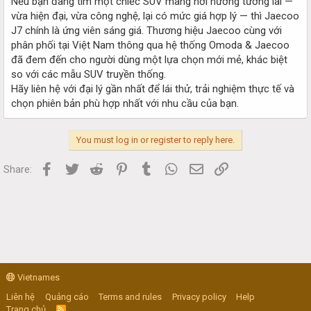
Nếu bạn đang tìm một chiếc SUV mang hơi hướng tương lai —
vừa hiện đại, vừa công nghệ, lại có mức giá hợp lý — thì Jaecoo
J7 chính là ứng viên sáng giá. Thương hiệu Jaecoo cùng với
phân phối tại Việt Nam thông qua hệ thống Omoda & Jaecoo
đã đem đến cho người dùng một lựa chọn mới mẻ, khác biệt
so với các mẫu SUV truyền thống.
Hãy liên hệ với đại lý gần nhất để lái thử, trải nghiệm thực tế và
chọn phiên bản phù hợp nhất với nhu cầu của bạn.
You must log in or register to reply here.
Facebook
Twitter
Reddit
Pinterest
Tumblr
WhatsApp
Email
Link
Share:
Vietnames
Liên hệ
Quảng cáo
Terms and rules
Privacy policy
Help
Trang chủ
R