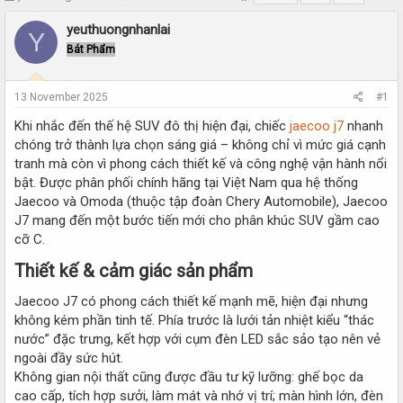
h
t
r
a
yeuthuongnhanlai
Y
e
r
Bát Phẩm
a
t
d
d
s
a
13 November 2025
#1
t
t
a
e
Khi nhắc đến thế hệ SUV đô thị hiện đại, chiếc
jaecoo j7
nhanh
r
chóng trở thành lựa chọn sáng giá – không chỉ vì mức giá cạnh
t
tranh mà còn vì phong cách thiết kế và công nghệ vận hành nổi
e
bật. Được phân phối chính hãng tại Việt Nam qua hệ thống
r
Jaecoo và Omoda (thuộc tập đoàn Chery Automobile), Jaecoo
J7 mang đến một bước tiến mới cho phân khúc SUV gầm cao
cỡ C.
Thiết kế & cảm giác sản phẩm​
Jaecoo J7 có phong cách thiết kế mạnh mẽ, hiện đại nhưng
không kém phần tinh tế. Phía trước là lưới tản nhiệt kiểu “thác
nước” đặc trưng, kết hợp với cụm đèn LED sắc sảo tạo nên vẻ
ngoài đầy sức hút.
Không gian nội thất cũng được đầu tư kỹ lưỡng: ghế bọc da
cao cấp, tích hợp sưởi, làm mát và nhớ vị trí; màn hình lớn, đèn