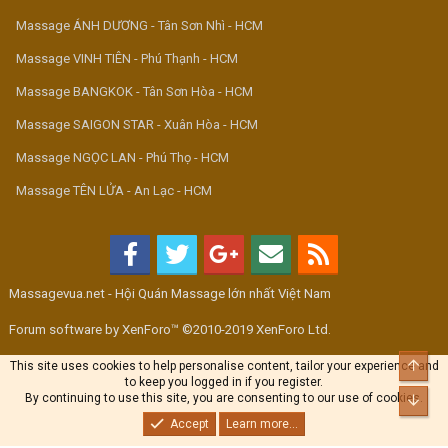
Massage ÁNH DƯƠNG - Tân Sơn Nhì - HCM
Massage VINH TIÊN - Phú Thạnh - HCM
Massage BANGKOK - Tân Sơn Hòa - HCM
Massage SAIGON STAR - Xuân Hòa - HCM
Massage NGỌC LAN - Phú Thọ - HCM
Massage TÊN LỬA - An Lạc - HCM
Massagevua.net - Hội Quán Massage lớn nhất Việt Nam
Forum software by XenForo™ ©2010-2019 XenForo Ltd.
Top
This site uses cookies to help personalise content, tailor your experience and
to keep you logged in if you register.
By continuing to use this site, you are consenting to our use of cookies.
Bott
Accept
Learn more...