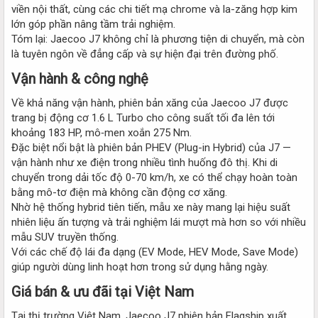
viền nội thất, cùng các chi tiết mạ chrome và la-zăng hợp kim
lớn góp phần nâng tầm trải nghiệm.
Tóm lại: Jaecoo J7 không chỉ là phương tiện di chuyển, mà còn
là tuyên ngôn về đẳng cấp và sự hiện đại trên đường phố.
Vận hành & công nghệ​
Về khả năng vận hành, phiên bản xăng của Jaecoo J7 được
trang bị động cơ 1.6 L Turbo cho công suất tối đa lên tới
khoảng 183 HP, mô‐men xoắn 275 Nm.
Đặc biệt nổi bật là phiên bản PHEV (Plug-in Hybrid) của J7 —
vận hành như xe điện trong nhiều tình huống đô thị. Khi di
chuyển trong dải tốc độ 0-70 km/h, xe có thể chạy hoàn toàn
bằng mô-tơ điện mà không cần động cơ xăng.
Nhờ hệ thống hybrid tiên tiến, mẫu xe này mang lại hiệu suất
nhiên liệu ấn tượng và trải nghiệm lái mượt mà hơn so với nhiều
mẫu SUV truyền thống.
Với các chế độ lái đa dạng (EV Mode, HEV Mode, Save Mode)
giúp người dùng linh hoạt hơn trong sử dụng hằng ngày.
Giá bán & ưu đãi tại Việt Nam​
Tại thị trường Việt Nam, Jaecoo J7 phiên bản Flagship xuất