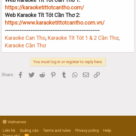
https://karaoketittotcantho.com/
Web Karaoke Tít Tót Cần Thơ 2:
https://www.karaoketittotcantho.com.vn/
----------------------------------------------------
Karaoke Can Tho
,
Karaoke Tít Tót 1 & 2 Cần Thơ
,
Karaoke Cần Thơ
You must log in or register to reply here.
Facebook
Twitter
Reddit
Pinterest
Tumblr
WhatsApp
Email
Link
Share:
Vietnames
Liên hệ
Quảng cáo
Terms and rules
Privacy policy
Help
Trang chủ
R