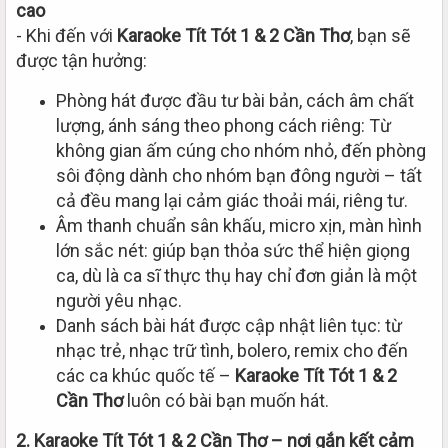
cao
- Khi đến với
Karaoke Tít Tót 1 & 2 Cần Thơ
, bạn sẽ
được tận hưởng:
Phòng hát được đầu tư bài bản, cách âm chất
lượng, ánh sáng theo phong cách riêng: Từ
không gian ấm cúng cho nhóm nhỏ, đến phòng
sôi động dành cho nhóm bạn đông người – tất
cả đều mang lại cảm giác thoải mái, riêng tư.
Âm thanh chuẩn sân khấu, micro xịn, màn hình
lớn sắc nét: giúp bạn thỏa sức thể hiện giọng
ca, dù là ca sĩ thực thụ hay chỉ đơn giản là một
người yêu nhạc.
Danh sách bài hát được cập nhật liên tục: từ
nhạc trẻ, nhạc trữ tình, bolero, remix cho đến
các ca khúc quốc tế –
Karaoke Tít Tót 1 & 2
Cần Thơ
luôn có bài bạn muốn hát.
2. Karaoke Tít Tót 1 & 2 Cần Thơ – nơi gắn kết cảm