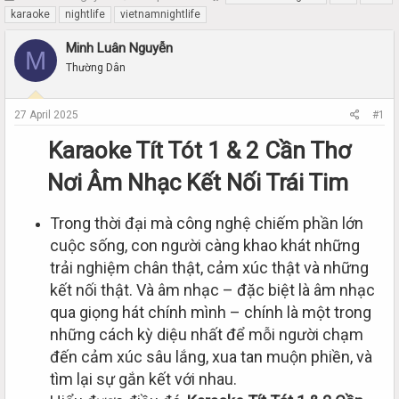
h
t
karaoke
nightlife
vietnamnightlife
r
a
e
r
Minh Luân Nguyễn
M
a
t
Thường Dân
d
d
s
a
t
t
27 April 2025
#1
a
e
r
Karaoke Tít Tót 1 & 2 Cần Thơ
t
e
Nơi Âm Nhạc Kết Nối Trái Tim
r
Trong thời đại mà công nghệ chiếm phần lớn
cuộc sống, con người càng khao khát những
trải nghiệm chân thật, cảm xúc thật và những
kết nối thật. Và âm nhạc – đặc biệt là âm nhạc
qua giọng hát chính mình – chính là một trong
những cách kỳ diệu nhất để mỗi người chạm
đến cảm xúc sâu lắng, xua tan muộn phiền, và
tìm lại sự gắn kết với nhau.