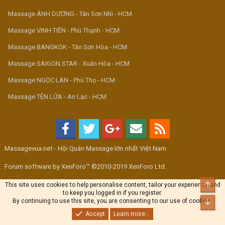
Massage ÁNH DƯƠNG - Tân Sơn Nhì - HCM
Massage VINH TIÊN - Phú Thạnh - HCM
Massage BANGKOK - Tân Sơn Hòa - HCM
Massage SAIGON STAR - Xuân Hòa - HCM
Massage NGỌC LAN - Phú Thọ - HCM
Massage TÊN LỬA - An Lạc - HCM
Massagevua.net - Hội Quán Massage lớn nhất Việt Nam
Forum software by XenForo™ ©2010-2019 XenForo Ltd.
Top
This site uses cookies to help personalise content, tailor your experience and
to keep you logged in if you register.
By continuing to use this site, you are consenting to our use of cookies.
Bott
Accept
Learn more...