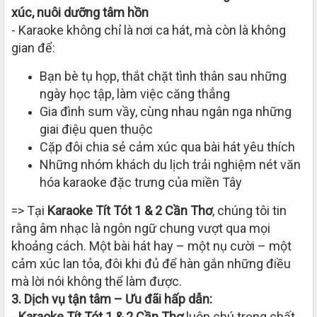
xúc, nuôi dưỡng tâm hồn
- Karaoke không chỉ là nơi ca hát, mà còn là không
gian để:
Bạn bè tụ họp, thắt chặt tình thân sau những
ngày học tập, làm việc căng thẳng
Gia đình sum vầy, cùng nhau ngân nga những
giai điệu quen thuộc
Cặp đôi chia sẻ cảm xúc qua bài hát yêu thích
Những nhóm khách du lịch trải nghiệm nét văn
hóa karaoke đặc trưng của miền Tây
=> Tại
Karaoke Tít Tót 1 & 2 Cần Thơ
, chúng tôi tin
rằng âm nhạc là ngôn ngữ chung vượt qua mọi
khoảng cách. Một bài hát hay – một nụ cười – một
cảm xúc lan tỏa, đôi khi đủ để hàn gắn những điều
mà lời nói không thể làm được.
3. Dịch vụ tận tâm – Ưu đãi hấp dẫn:
-
Karaoke Tít Tót 1 & 2 Cần Thơ
luôn chú trọng chất