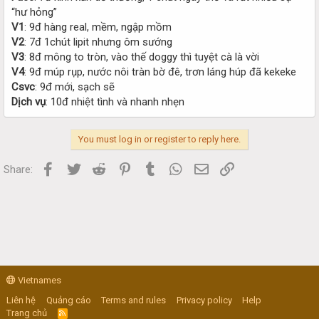
“hư hỏng”
V1
: 9đ hàng real, mềm, ngập mồm
V2
: 7đ 1chút lipit nhưng ôm sướng
V3
: 8đ mông to tròn, vào thế doggy thì tuyệt cà là vời
V4
: 9đ múp rụp, nước nôi tràn bờ đê, trơn láng húp đã kekeke
Csvc
: 9đ mới, sạch sẽ
Dịch vụ
: 10đ nhiệt tình và nhanh nhẹn
You must log in or register to reply here.
Facebook
Twitter
Reddit
Pinterest
Tumblr
WhatsApp
Email
Link
Share:
Vietnames
Liên hệ
Quảng cáo
Terms and rules
Privacy policy
Help
Trang chủ
R