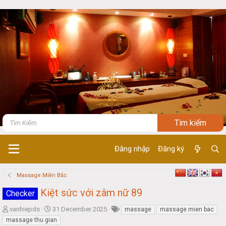
Đăng nhập
Đăng ký
Massage Miền Bắc
Kiệt sức với zâm nữ 89
Checker
T
S
vanhiepds
31 December 2025
massage
massage mien bac
h
t
massage thu gian