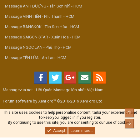
Massage ÁNH DƯƠNG - Tân Sơn Nhì - HCM
Massage VINH TIÊN - Phú Thạnh - HCM
Massage BANGKOK - Tân Sơn Hòa - HCM
Massage SAIGON STAR - Xuân Hòa - HCM
Massage NGỌC LAN - Phú Thọ - HCM
Massage TÊN LỬA - An Lạc - HCM
Massagevua.net - Hội Quán Massage lớn nhất Việt Nam
Forum software by XenForo™ ©2010-2019 XenForo Ltd.
Top
This site uses cookies to help personalise content, tailor your experience and
to keep you logged in if you register.
By continuing to use this site, you are consenting to our use of cookies.
Bott
Accept
Learn more...