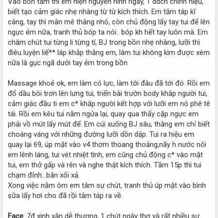
Vào bồn tắm thì em hiện nguyên hình ngay, 1 ddcn chính hiệu,
biết tạo cảm giác nhẹ nhàng từ từ kích thích. Em tắm táp kĩ
càng, tay thì mân mê thằng nhỏ, còn chủ động lấy tay tui để lên
ngực ẻm nữa, tranh thủ bóp ta nói.. bóp kh hết tay luôn mà. Em
chăm chút tui từng li từng tí, BJ trong bồn nhẹ nhàng, lưỡi thì
điêu luyện liế** láp khắp thằng em, làm tui không kìm được xém
nữa là gục ngã dưới tay ẻm trong bồn
Massage khoẻ ok, em làm có lực, làm tới đâu đã tới đó. Rồi em
đổ dầu bôi trơn lên lưng tui, triển bài trườn body khắp người tui,
cảm giác đầu ti em c* khắp người kết hợp với lưỡi em nó phê tê
tái. Rồi em kêu tui nằm ngửa lại, quay qua thấy cặp ngực em
phải vồ mút lấy mút để. Em cúi xuống BJ sâu, thằng em chỉ biết
choáng váng với những đường lưỡi dồn dập. Tui ra hiệu em
quay lại 69, úp mặt vào v4 thơm thoang thoảng,nãy h nước nôi
em lênh láng, tui vét nhiệt tình, em cũng chủ động c* vào mặt
tui, em thở gấp và rên và nghe thật kích thích. Tầm 15p thì tui
chạm đỉnh…bắn xối xả.
Xong việc nằm ôm em tâm sự chút, tranh thủ úp mặt vào bình
sữa lấy hơi cho đã rồi tắm táp ra về.
Face
: 7đ xinh xắn dễ thương, 1 chút ngây thơ và rất nhiều sự