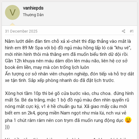
r
a
e
r
vanhiepds
V
a
t
Thường Dân
d
d
s
a
t
t
31 December 2025
#1
a
e
r
Nằm lướt diễn đàn tìm chỗ xả xì-chét thì đập thẳng vào mắt là
t
hình em 89 Mr Spa với bộ đồ ngủ màu hồng lấp ló cái “khu vé”,
e
mới nhìn hình thôi mà thằng em đã muốn biểu tình dữ dội rồi.
r
Gần 12h khuya nên máu dâm dồn lên máu não, liên hệ cơ sở
book ẻm liền, may mà còn trống lịch luôn
Ấn tượng cơ sở nhân viên chuyên nghiệp, đón tiếp và hỗ trợ dắt
xe tận tình. Sắp xếp phòng nhanh do đã đặt lịch trước.
Xông hơi tầm 10p thì bé gõ cửa bước vào, chu choa.. đứng hình
mất 5s. Bé da trắng, mặc 1 bộ đồ ngủ màu đen nhìn quyến rũ
nóng mắt cực kỳ, v1 ê hề chuẩn gu tui. Xã giao mấy câu mới
biết em sn 2k4, giọng miền Nam ngọt như mía lùi, nch vui vẻ
pha 1 chút râm râm nên con trym đã muốn rung động dục
)))