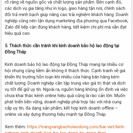
rõ ràng về nguồn gốc và chất lượng sản phẩm. Bên cạnh đó,
các dịch vụ gia tăng như in logo, giao hàng tận nơi, chính sách
đổi trả minh bạch giúp nâng cao trải nghiệm khách hàng. Doanh
nghiệp cũng nên tận dụng marketing địa phương qua Facebook,
Zalo để tiếp cận đúng khách hàng, tiết kiệm chi phí mà vẫn đạt
hiệu quả cao.
5. Thách thức cần tránh khi kinh doanh bảo hộ lao động tại
Đồng Tháp
Kinh doanh bảo hộ lao động tại Đồng Tháp mang lại nhiều cơ
hội nhưng cũng tiềm ẩn không ít thách thức. Cạnh tranh về giá
khiến thị trường hỗn loạn khi nhiều cửa hàng bán hàng kém
chất lượng. Doanh nghiệp cần tập trung vào giá trị thật và dịch
vụ tốt để giữ uy tín. Ngoài ra, nguồn hàng không ổn định và việc
chưa khai thác kênh online hiệu quả cũng là rào cản lớn. Muốn
phát triển bền vững, doanh nghiệp phải hợp tác với nhà cung
cấp uy tín, đa dạng sản phẩm, kết hợp kinh doanh offline –
online và xây dựng thương hiệu mạnh tại Đồng Tháp.
Xem thêm:
https://trangvangbaoholaodong.com/bai-viet/kinh-
nghiem-kinh-doanh-bao-ho-lao-dong-tai-dong-thap