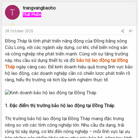
r
a
e
r
trangvangbaoho
T
a
t
Thất Phẩm
d
d
s
a
t
t
28 October 2025
#1
a
e
r
Đồng Tháp là tỉnh phát triển năng động của Đồng bằng sông
t
Cửu Long, với các ngành xây dựng, cơ khí, chế biến nông sản
e
và công nghiệp nhẹ phát triển mạnh. Cùng với sự tăng trưởng
r
này, nhu cầu sử dụng thiết bị và đồ
bảo hộ lao động tại Đồng
Tháp
ngày càng cao. Để kinh doanh hiệu quả trong lĩnh vực bảo
hộ lao động, các doanh nghiệp cần có chiến lược phát triển rõ
ràng, hiểu thị trường và tích lũy kinh nghiệm thực tế.
1. Đặc điểm thị trường bảo hộ lao động tại Đồng Tháp
Thị trường bảo hộ lao động tại Đồng Tháp mang đặc trưng
riêng so với các tỉnh công nghiệp lớn. Nhu cầu đa dạng, trải
rộng từ xây dựng, cơ khí đến nông nghiệp – mỗi lĩnh vực lại ưu
tiên những sản phẩm khác nhau như giày bảo hộ, găng tay, kính