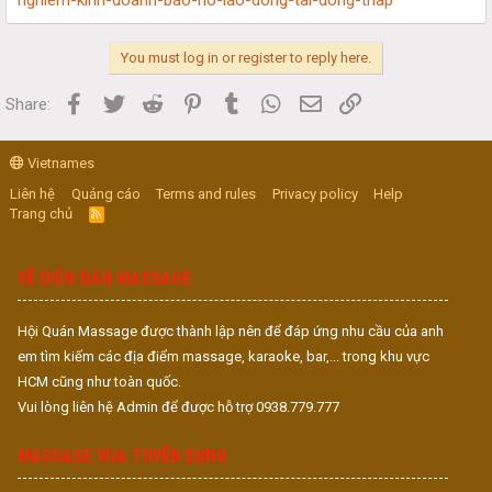
You must log in or register to reply here.
Facebook
Twitter
Reddit
Pinterest
Tumblr
WhatsApp
Email
Link
Share:
Vietnames
Liên hệ
Quảng cáo
Terms and rules
Privacy policy
Help
Trang chủ
R
S
S
VỀ DIỄN ĐÀN MASSAGE
Hội Quán Massage được thành lập nên để đáp ứng nhu cầu của anh
em tìm kiếm các địa điểm massage, karaoke, bar,... trong khu vực
HCM cũng như toàn quốc.
Vui lòng liên hệ Admin để được hỗ trợ 0938.779.777
MASSAGE VUA TUYỂN DỤNG