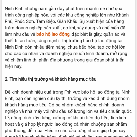
Ninh Bình những năm gần đây phát triển mạnh mẽ nhờ quá
trình công nghiệp hóa, với các khu công nghiệp lớn như Khánh
Phú, Phúc Sơn, Tam Điệp, Gián Khẩu. Sự xuất hiện của hàng
trăm doanh nghiệp sản xuất, cơ khí, xây dựng và chế biến đã
làm nhu cầu về
bảo hộ lao động
, đặc biệt là giày, quần áo và
thiết bị an toàn, tăng mạnh. Thị trường bảo hộ lao động tại
Ninh Bình còn nhiều tiềm năng, chưa bão hòa, tạo cơ hội lớn
cho các cá nhân và doanh nghiệp muốn kinh doanh, mở rộng
và chiếm lĩnh thị phần địa phương trong giai đoạn phát triển
hiện nay.
2. Tìm hiểu thị trường và khách hàng mục tiêu
Để kinh doanh hiệu quả trong lĩnh vực bảo hộ lao động tại Ninh
Bình, bạn cần nghiên cứu kỹ thị trường và xác định đúng nhóm
khách hàng mục tiêu. Có ba nhóm khách hàng chính: doanh
nghiệp và nhà máy với nhu cầu số lượng lớn và tiêu chuẩn quốc
tế; công trình xây dựng, xưởng cơ khí ưu tiên độ bền, tính linh
hoạt và giá hợp lý; người lao động cá nhân chuộng sản phẩm
phổ thông, dễ mua. Hiểu rõ nhu cầu từng nhóm giúp bạn xây
dựng kế hoạch nhập hàng, định giá và chiến lược marketing phù