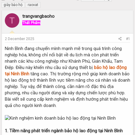
h
t
giày bảo hộ
raovat
r
a
e
r
trangvangbaoho
T
a
t
Thất Phẩm
d
d
s
a
t
t
2 December 2025
#1
a
e
r
Ninh Bình đang chuyển mình mạnh mẽ trong quá trình công
t
nghiệp hóa, không chỉ nổi bật về du lịch mà còn phát triển
e
nhanh các khu công nghiệp như Khánh Phú, Gián Khẩu, Tam
r
Điệp. Điều này khiến nhu cầu sử dụng thiết bị
bảo hộ lao động
tại Ninh Bình
tăng cao. Thị trường rộng mở giúp kinh doanh bảo
hộ lao động trở thành lĩnh vực tiềm năng cho cá nhân và doanh
nghiệp. Tuy vậy, để thành công, cần nắm rõ đặc thù địa
phương, nhu cầu người dùng và xây dựng chiến lược phù hợp.
Bài viết sẽ cung cấp kinh nghiệm và định hướng phát triển hiệu
quả cho người kinh doanh.
1. Tiềm năng phát triển ngành bảo hộ lao động tại Ninh Bình