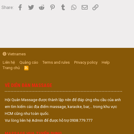
Facebook
Twitter
Reddit
Pinterest
Tumblr
WhatsApp
Email
Link
Share:
Vietnames
Liên hệ
Quảng cáo
Terms and rules
Privacy policy
Help
Trang chủ
R
S
S
VỀ DIỄN ĐÀN MASSAGE
Hội Quán Massage được thành lập nên để đáp ứng nhu cầu của anh
em tìm kiếm các địa điểm massage, karaoke, bar,... trong khu vực
HCM cũng như toàn quốc.
Vui lòng liên hệ Admin để được hỗ trợ 0938.779.777
MASSAGE VUA TUYỂN DỤNG