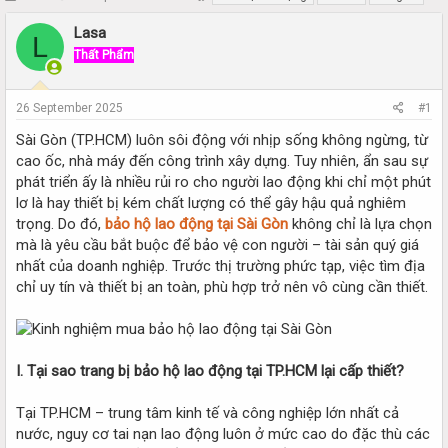
h
t
r
a
Lasa
L
e
r
Thất Phẩm
a
t
d
d
s
a
26 September 2025
#1
t
t
a
e
Sài Gòn (TP.HCM) luôn sôi động với nhịp sống không ngừng, từ
r
cao ốc, nhà máy đến công trình xây dựng. Tuy nhiên, ẩn sau sự
t
phát triển ấy là nhiều rủi ro cho người lao động khi chỉ một phút
e
lơ là hay thiết bị kém chất lượng có thể gây hậu quả nghiêm
r
trọng. Do đó,
bảo hộ lao động tại Sài Gòn
không chỉ là lựa chọn
mà là yêu cầu bắt buộc để bảo vệ con người – tài sản quý giá
nhất của doanh nghiệp. Trước thị trường phức tạp, việc tìm địa
chỉ uy tín và thiết bị an toàn, phù hợp trở nên vô cùng cần thiết.
I. Tại sao trang bị bảo hộ lao động tại TP.HCM lại cấp thiết?
Tại TP.HCM – trung tâm kinh tế và công nghiệp lớn nhất cả
nước, nguy cơ tai nạn lao động luôn ở mức cao do đặc thù các