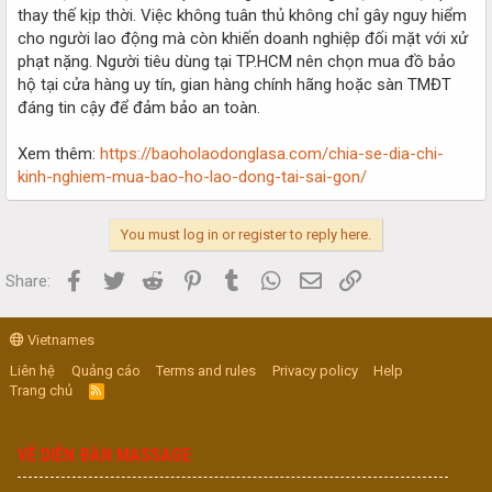
thay thế kịp thời. Việc không tuân thủ không chỉ gây nguy hiểm
cho người lao động mà còn khiến doanh nghiệp đối mặt với xử
phạt nặng. Người tiêu dùng tại TP.HCM nên chọn mua đồ bảo
hộ tại cửa hàng uy tín, gian hàng chính hãng hoặc sàn TMĐT
đáng tin cậy để đảm bảo an toàn.
Xem thêm:
https://baoholaodonglasa.com/chia-se-dia-chi-
kinh-nghiem-mua-bao-ho-lao-dong-tai-sai-gon/
You must log in or register to reply here.
Facebook
Twitter
Reddit
Pinterest
Tumblr
WhatsApp
Email
Link
Share:
Vietnames
Liên hệ
Quảng cáo
Terms and rules
Privacy policy
Help
Trang chủ
R
S
S
VỀ DIỄN ĐÀN MASSAGE