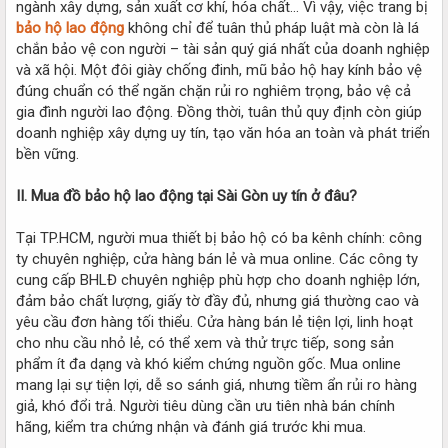
ngành xây dựng, sản xuất cơ khí, hóa chất… Vì vậy, việc trang bị
bảo hộ lao động
không chỉ để tuân thủ pháp luật mà còn là lá
chắn bảo vệ con người – tài sản quý giá nhất của doanh nghiệp
và xã hội. Một đôi giày chống đinh, mũ bảo hộ hay kính bảo vệ
đúng chuẩn có thể ngăn chặn rủi ro nghiêm trọng, bảo vệ cả
gia đình người lao động. Đồng thời, tuân thủ quy định còn giúp
doanh nghiệp xây dựng uy tín, tạo văn hóa an toàn và phát triển
bền vững.
II. Mua đồ bảo hộ lao động tại Sài Gòn uy tín ở đâu?
Tại TP.HCM, người mua thiết bị bảo hộ có ba kênh chính: công
ty chuyên nghiệp, cửa hàng bán lẻ và mua online. Các công ty
cung cấp BHLĐ chuyên nghiệp phù hợp cho doanh nghiệp lớn,
đảm bảo chất lượng, giấy tờ đầy đủ, nhưng giá thường cao và
yêu cầu đơn hàng tối thiểu. Cửa hàng bán lẻ tiện lợi, linh hoạt
cho nhu cầu nhỏ lẻ, có thể xem và thử trực tiếp, song sản
phẩm ít đa dạng và khó kiểm chứng nguồn gốc. Mua online
mang lại sự tiện lợi, dễ so sánh giá, nhưng tiềm ẩn rủi ro hàng
giả, khó đổi trả. Người tiêu dùng cần ưu tiên nhà bán chính
hãng, kiểm tra chứng nhận và đánh giá trước khi mua.