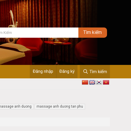
Đăng nhập
Đăng ký
Tìm kiếm
assage anh duong
massage anh duong tan phu