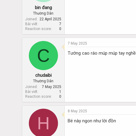
bin đang
Thường Dân
Joined
22 April 2025
Bài viết
7
Reaction score
0
7 May 2025
C
Tướng cao ráo múp múp tay nghề
chudaibi
Thường Dân
Joined
7 May 2025
Bài viết
1
Reaction score
0
8 May 2025
H
Bé này ngon như lời đồn