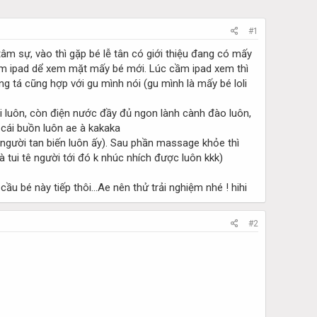
#1
âm sự, vào thì gặp bé lễ tân có giới thiệu đang có mấy
xem ipad dể xem mặt mấy bé mới. Lúc cầm ipad xem thì
g tá cũng hợp với gu mình nói (gu mình là mấy bé loli
ui luôn, còn điện nước đầy đủ ngon lành cành đào luôn,
 cái buồn luôn ae à kakaka
người tan biến luôn ấy). Sau phần massage khỏe thì
 tui tê người tới đó k nhúc nhích được luôn kkk)
cầu bé này tiếp thôi...Ae nên thử trải nghiệm nhé ! hihi
#2