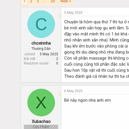
1
2
3
...
20
Next
d
d
s
a
t
t
5 May 2025
a
C
e
Chuyện là hôm qua thứ 7 thì tui ở
r
t
bé mới xinh xắn hợp gu anh lắm. 
e
đập vào mắt mình thì có 1 bé khá 
r
nhỏ nhắn xinh xắn nha). Mình cũn
choxinnha
Sau khi ẻm bước vào phòng cái úi 
Thường Dân
giọng thì dịu dàng nhỏ nhẹ đang b
Joined
5 May 2025
Còn về phần massage thì không cò
Bài viết
2
Reaction score
0
cuối cùng cũng tới phần đặc sắc là
Sau hơn 10p vật vã thì cuối cùng t
Theo đánh giá cá nhân tui thì tui c
6 May 2025
X
Bé này ngon nha anh em
Xubachao
Cửu Phẩm