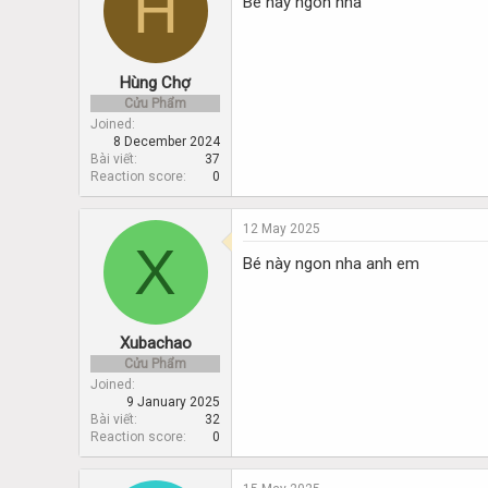
H
Bé này ngon nha
Hùng Chợ
Cửu Phẩm
Joined
8 December 2024
Bài viết
37
Reaction score
0
12 May 2025
X
Bé này ngon nha anh em
Xubachao
Cửu Phẩm
Joined
9 January 2025
Bài viết
32
Reaction score
0