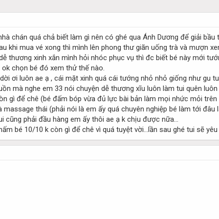
 nhà chán quá chả biết làm gì nên có ghé qua Ánh Dương để giải bầu t
Sau khi mua vé xong thì mình lên phong thư giãn uống trà và mượn 
dễ thương xinh xắn mình hỏi nhóc phục vụ thì đc biết bé này mới tướn
g ok chọn bé đó xem thử thế nào.
dời ơi luôn ae ạ , cái mặt xinh quá cái tướng nhỏ nhỏ giống như gu t
uồn mà nghe em 33 nói chuyện dễ thương xĩu luôn làm tui quên luôn
n gì để chê (bé đấm bóp vừa đủ lực bài bản làm mọi nhức mỏi trên 
 massage thái (phải nói là em ấy quá chuyên nghiệp bé làm tới đâu là
ui cũng phải đầu hàng em ấy thôi ae ạ k chịu được nữa...
hấm bé 10/10 k còn gì để chê vì quá tuyệt vời...lần sau ghé tui sẽ yêu 