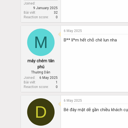
Joined
9 January 2025
Bài viết
32
Reaction score
0
6 May 2025
M
B** lí*m hết chỗ chê lun nha
máy chém tân
phú
Thường Dân
Joined
6 May 2025
Bài viết
1
Reaction score
0
6 May 2025
D
Bé đây mặt dễ gần chiều khách cự