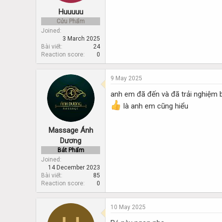
Huuuuu
Cửu Phẩm
Joined
3 March 2025
Bài viết
24
Reaction score
0
9 May 2025
anh em đã đến và đã trải nghiệm 
là anh em cũng hiểu
Massage Ánh
Dương
Bát Phẩm
Joined
14 December 2023
Bài viết
85
Reaction score
0
10 May 2025