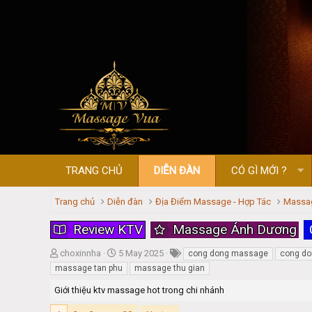
TRANG CHỦ
DIỄN ĐÀN
CÓ GÌ MỚI ?
Trang chủ
Diễn đàn
Địa Điểm Massage - Hợp Tác
Massag
Review KTV
Massage Ánh Dương
T
S
choxinnha
5 May 2025
cong dong massage
cong do
h
t
massage tan phu
massage thu gian
r
a
Giới thiệu ktv massage hot trong chi nhánh
e
r
a
t