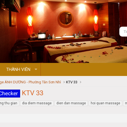
THÀNH VIÊN
e ÁNH DƯƠNG - Phường Tân Sơn Nhì
KTV 33
KTV 33
Checker
ng thu gian
dia diem massage
dien dan massage
hoi quan massage
m