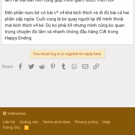
Đến phần nuru bé có bài c* v4 khá kích thích và đi đủ bài cả hai
phần sấp ngửa. Cuối cùng là bé quay người lại để mình thoải
mái kích thích v4 bé. Dù ko phải 69 nhưng mình cũng ko quan
trọng chuyện đó lắm và nhanh chóng đầu hàng CIA trong
Happy Ending.
You must log in or register to reply here.
Facebook
Twitter
Reddit
Pinterest
Tumblr
WhatsApp
Email
Link
Share:
Vietnames
Liên hệ
Quảng cáo
Terms and rules
Privacy policy
Help
Trang chủ
R
S