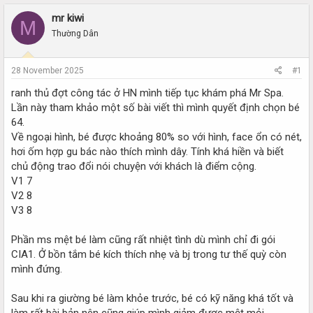
r
a
e
r
mr kiwi
M
a
t
Thường Dân
d
d
s
a
t
t
28 November 2025
#1
a
e
r
ranh thủ đợt công tác ở HN mình tiếp tục khám phá Mr Spa.
t
Lần này tham khảo một số bài viết thì mình quyết định chọn bé
e
64.
r
Về ngoại hình, bé được khoảng 80% so với hình, face ổn có nét,
hơi ốm hợp gu bác nào thích mình dây. Tính khá hiền và biết
chủ động trao đổi nói chuyện với khách là điểm cộng.
V1 7
V2 8
V3 8
Phần ms mệt bé làm cũng rất nhiệt tình dù mình chỉ đi gói
CIA1. Ở bồn tắm bé kích thích nhẹ và bj trong tư thế quỳ còn
mình đứng.
Sau khi ra giường bé làm khỏe trước, bé có kỹ năng khá tốt và
làm rất bài bản nên cũng giúp mình giảm được mệt mỏi