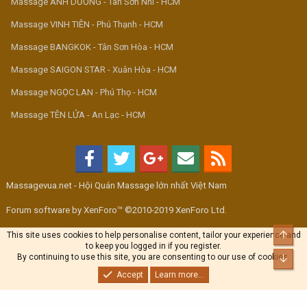
Massage ÁNH DƯƠNG - Tân Sơn Nhì - HCM
Massage VINH TIÊN - Phú Thạnh - HCM
Massage BANGKOK - Tân Sơn Hòa - HCM
Massage SAIGON STAR - Xuân Hòa - HCM
Massage NGỌC LAN - Phú Thọ - HCM
Massage TÊN LỬA - An Lạc - HCM
Massagevua.net - Hội Quán Massage lớn nhất Việt Nam
Forum software by XenForo™ ©2010-2019 XenForo Ltd.
Top
This site uses cookies to help personalise content, tailor your experience and
to keep you logged in if you register.
By continuing to use this site, you are consenting to our use of cookies.
Bott
Accept
Learn more...