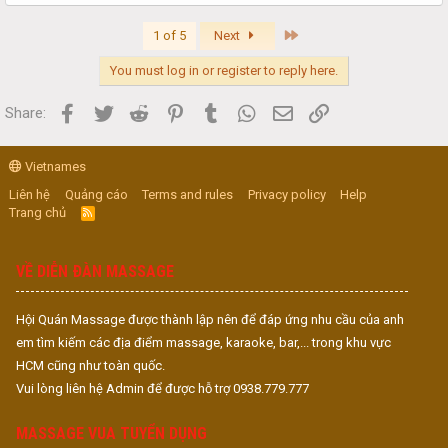
Last
1 of 5
Next
You must log in or register to reply here.
Facebook
Twitter
Reddit
Pinterest
Tumblr
WhatsApp
Email
Link
Share:
Vietnames
Liên hệ
Quảng cáo
Terms and rules
Privacy policy
Help
Trang chủ
R
S
S
VỀ DIỄN ĐÀN MASSAGE
Hội Quán Massage được thành lập nên để đáp ứng nhu cầu của anh
em tìm kiếm các địa điểm massage, karaoke, bar,... trong khu vực
HCM cũng như toàn quốc.
Vui lòng liên hệ Admin để được hỗ trợ 0938.779.777
MASSAGE VUA TUYỂN DỤNG