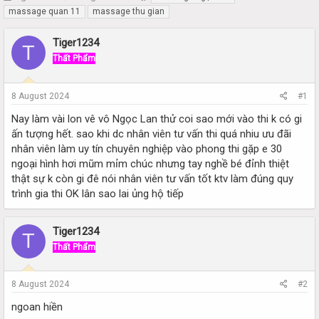
h
t
massage quan 11
massage thu gian
r
a
e
r
Tiger1234
T
a
t
Thất Phẩm
d
d
s
a
t
t
8 August 2024
#1
a
e
r
Nay làm vài lon vê vô Ngọc Lan thử coi sao mới vào thi k có gi
t
ấn tượng hết. sao khi dc nhân viên tư vấn thi quá nhiu ưu đãi
e
nhân viên làm uy tín chuyên nghiệp vào phong thi gặp e 30
r
ngoại hình hơi mũm mỉm chúc nhưng tay nghề bé đỉnh thiệt
thật sự k còn gi đê nói nhân viên tư vấn tốt ktv làm đúng quy
trình gia thi OK lân sao lai ủng hộ tiếp
Tiger1234
T
Thất Phẩm
8 August 2024
#2
ngoan hiền