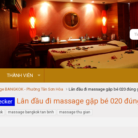
THÀNH VIÊN
ge BANGKOK - Phường Tân Sơn Hòa
Lân đầu đi massage gặp bé 020 đúng 
Lân đầu đi massage gặp bé 020 đún
ecker
ok
massage bangkok tan binh
massage thu gian