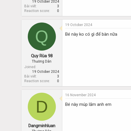
19 October 2024
Bài viết
3
Reaction score
0
19 October 2024
Q
Bé này ko có gì để bàn nữa
Quy Rùa 98
Thường Dân
Joined
19 October 2024
Bài viết
3
Reaction score
0
16 November 2024
D
Bé này múp lắm anh em
Dangminhluan