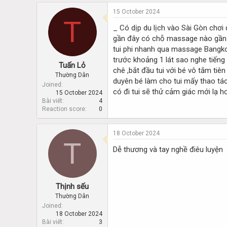
d
d
s
a
15 October 2024
T
t
t
_ Có dịp du lịch vào Sài Gòn chơi
a
e
gần đây có chỗ massage nào gần đây
r
t
tui phi nhanh qua massage Bangkok
e
trước khoảng 1 lát sao nghe tiến
Tuấn Lỏ
r
chê ,bắt đầu tui với bé vô tắm tiê
Thường Dân
duyên bé làm cho tui mấy thao tác 
Joined
có đi tui sẽ thử cảm giác mới lạ h
15 October 2024
Bài viết
4
Reaction score
0
18 October 2024
T
Dễ thương và tay nghề điêu luyện
Thịnh sếu
Thường Dân
Joined
18 October 2024
Bài viết
3