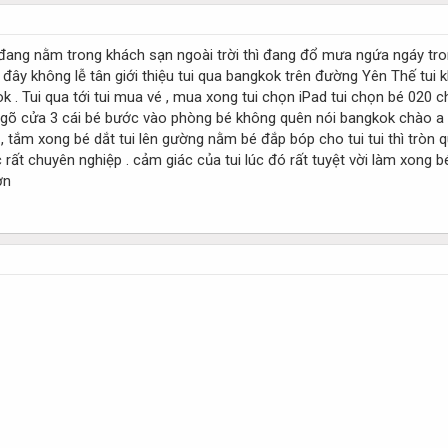
 đang nằm trong khách sạn ngoài trời thì đang đổ mưa ngứa ngáy tro
 không lễ tân giới thiệu tui qua bangkok trên đường Yên Thế tui khôn
 . Tui qua tới tui mua vé , mua xong tui chọn iPad tui chọn bé 020 c
g gõ cửa 3 cái bé bước vào phòng bé không quên nói bangkok chào a 
n , tắm xong bé dắt tui lên gường nằm bé đắp bóp cho tui tui thì tròn
rất chuyên nghiệp . cảm giác của tui lúc đó rất tuyệt vời làm xong b
ơn