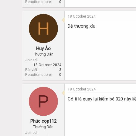
Reaction score
0
18 October 2024
H
Dễ thương xỉu
Huy Ảo
Thường Dân
Joined
18 October 2024
Bài viết
3
Reaction score
0
19 October 2024
P
Có tí là quay lại kiếm bé 020 này l
Phúc cọp112
Thường Dân
Joined