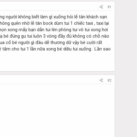
#1
ng người không biết làm gì xuống hỏi lễ tân khách sạn
g quên nhờ lễ tân bock dùm tui 1 chiếc taxi , taxi lại
họn xong mấy bạn dẫn tui lên phòng tui vô tui xong hơi
ạ bé đúng gu tui luôn 3 vòng đầy đủ không có chỗ nào
 qua cổ bé người gì đâu dễ thương dữ vậy bé cười rất
é tắm cho tui 1 lần nữa xong bé diều tui xuống . Lần sao
#2