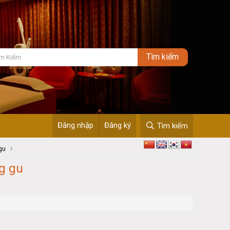
Đăng nhập
Đăng ký
Tìm kiếm
gu
g gu