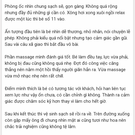
Phòng ốc nhìn chung sạch sẽ, gọn gàng. Không quá rộng
nhưng đầy đủ những gì cần có. Xông hơi xong xuôi ngồi relax
được một lúc thì bé số 11 vào.
Ấn tượng đầu tiên là bé nhìn dễ thương, nhỏ nhắn, nói chuyện lễ
phép. Không phải kiểu quá nổi bật nhưng tạo cảm giác gần gũi.
Sau vài câu xã giao thì bắt đầu vô bài.
Phần massage mình đánh giá tốt. Bé làm đều tay, lực vừa phải,
không bị đau cũng không quá nhẹ. Đợt đó công việc căng
thẳng nên nằm một hồi thấy người giãn hẳn ra. Vừa massage
vừa mở nhạc nhẹ nên rất chill.
Điểm mình thích là bé có tương tác với khách, hỏi han liên tục
xem lực như vậy ổn chưa, có cần chỉnh gì không. Thành ra cảm
giác được chăm sóc kỹ hơn thay vì làm cho hết giờ.
Sau khi kết thúc thì vệ sinh sạch sẽ rồi ra về. Trên đường xuống
còn gặp mấy ông đi chung nhìn mặt ai cũng tươi như hoa nên
chắc trải nghiệm cũng không tệ lắm.