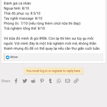
Đánh giá cá nhân:
Ngoại hình: 8/10
Thái độ phục vụ: 8.5/10
Tay nghề massage: 8/10
Phòng ốc: 7/10 (nếu rộng thêm chút nữa thì đẹp)
Trải nghiệm tổng thể: 8/10
Vé bữa đó mình đi gói 890k. Còn lại thì hên xui tùy gu mỗi
người. Với mình đây là một trải nghiệm mới mẻ, không thần
thánh nhưng đủ để có thể quay lại nếu cần thư giãn cuối tuần.
R
Winer
e
a
c
You must log in or register to reply here.
t
i
o
Facebook
Twitter
Reddit
Pinterest
Tumblr
WhatsApp
Email
Link
Share:
n
s
: