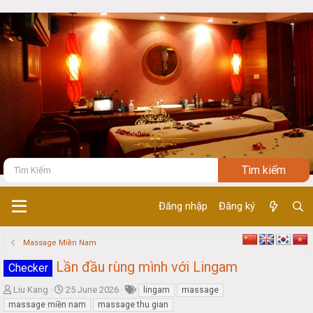
Đăng nhập
Đăng ký
Massage Miền Nam
Lần đầu rùng mình với Lingam
Checker
T
S
Liu Kang
25 June 2026
lingam
massage
h
t
massage miền nam
massage thu gian