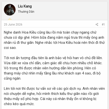
r
a
e
r
Liu Kang
a
t
Thường Dân
d
d
s
a
t
t
25 June 2026
#1
a
e
r
Nghe danh Hoa Kiều cũng lâu rồi mà toàn chạy ngang chứ
t
chưa có dịp ghé. Hôm bữa đang nằm ngủ trưa thì mấy ông anh
e
nhắn rủ đi thư giãn. Nghe nhắc tới Hoa Kiều hoài nên thôi đi thử
r
coi sao.
Tới nơi ấn tượng đầu tiên là anh bảo vệ hỏi han vô chủ đề liền.
Vừa dắt xe vừa chỉ dẫn, cảm giác dễ chịu hơn nhiều chỗ khác.
Vô trong thì được nhân viên hướng dẫn lên phòng. Hên có
thang máy chứ nhìn mấy tầng lầu như khách sạn 4 sao, đi bộ
cũng ngán.
Lên tới nơi thì được tư vấn sơ về các gói dịch vụ. Anh nhân viên
nói chuyện dễ nghe, hỏi mình thích kiểu thư giãn nào rồi giới
thiệu mấy số phù hợp. Cái này cá nhân thấy ổn vì không bị
chèo kéo quá mức.