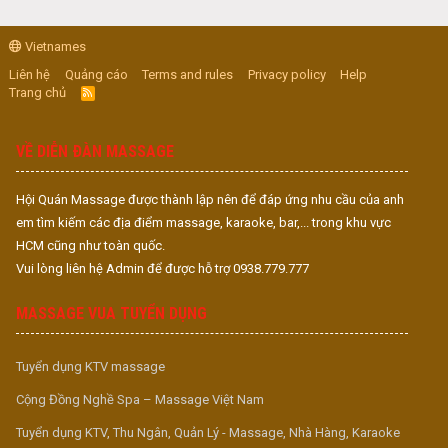
Vietnames
Liên hệ
Quảng cáo
Terms and rules
Privacy policy
Help
Trang chủ
R
S
S
VỀ DIỄN ĐÀN MASSAGE
Hội Quán Massage được thành lập nên để đáp ứng nhu cầu của anh
em tìm kiếm các địa điểm massage, karaoke, bar,... trong khu vực
HCM cũng như toàn quốc.
Vui lòng liên hệ Admin để được hỗ trợ 0938.779.777
MASSAGE VUA TUYỂN DỤNG
Tuyển dụng KTV massage
Cộng Đồng Nghề Spa – Massage Việt Nam
Tuyển dụng KTV, Thu Ngân, Quản Lý - Massage, Nhà Hàng, Karaoke